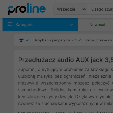
Produkty
Kategorie
Nowości
Producenci
Urządzenia peryferyjne PC
Kable, przewody 
Kategorie
Przedłużacz audio AUX jack 
Zapomnij o irytującym problemie za krótkiego 
ulubioną muzyką bez ograniczeń, niezależnie 
niezwykle wszechstronny możesz połączyć g
samochodowe. Solidna konstrukcja z cynkow
krystalicznie czysty dźwięk. Dzięki wytrzymałe
również ze słuchawkami wyposażonymi w mikrof
Dodaj pierwszą opinię
Kod: 11386
SKU: 10538
EAN: 69