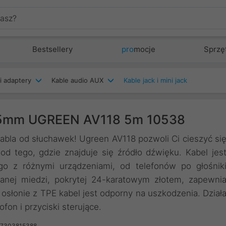
Bestsellery
pro
mocje
Sprzę
i adaptery
Kable audio AUX
Kable jack i mini jack
3,5mm UGREEN AV118 5m 10538
kabla od słuchawek! Ugreen AV118 pozwoli Ci cieszyć si
od tego, gdzie znajduje się źródło dźwięku. Kabel jes
o z różnymi urządzeniami, od telefonów po głośnik
anej miedzi, pokrytej 24-karatowym złotem, zapewni
j osłonie z TPE kabel jest odporny na uszkodzenia. Dział
on i przyciski sterujące.
57303815388