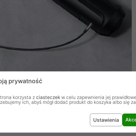
ją prywatność
trona korzysta z
ciasteczek
w celu zapewnienia jej prawidłowe
rzebujemy ich, abyś mógł dodać produkt do koszyka albo się z
Akce
Ustawienia