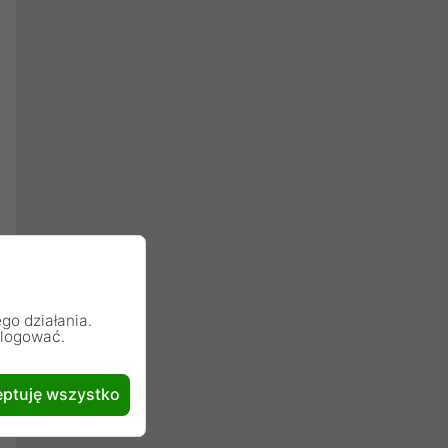
go działania.
alogować.
ptuję wszystko