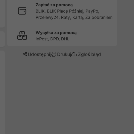
Zapłać za pomocą
BLIK, BLIK Płacę Później, PayPo,
Przelewy24, Raty, Kartą, Za pobraniem
Wysyłka za pomocą
InPost, DPD, DHL
Udostępnij
Drukuj
Zgłoś błąd