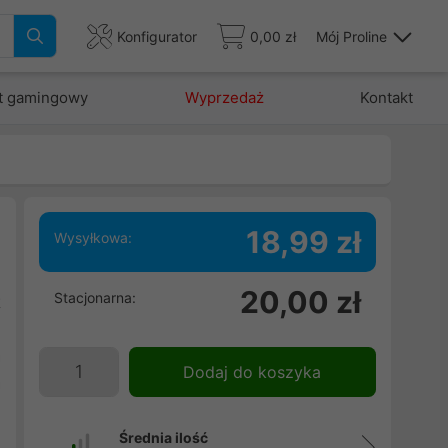
Konfigurator
0,00 zł
Mój Proline
t gamingowy
Wyprzedaż
Kontakt
18,99 zł
Wysyłkowa:
ę
20,00 zł
Stacjonarna:
t
i
a
Dodaj do koszyka
a
Średnia ilość