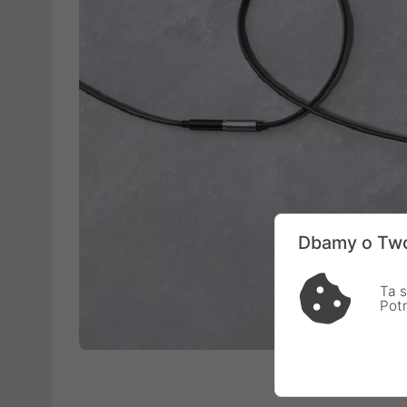
Dbamy o Two
Ta s
Pot