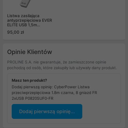
Listwa zasilająca
antyprzepięciowa EVER
ELITE USB 1,5m
(T/LZ11-ELI015/0000)
95,00 zł
Opinie Klientów
PROLINE S.A. nie gwarantuje, że zamieszczone opinie
pochodzą od osób, które zakupiły lub używały dany produkt.
Masz ten produkt?
Dodaj pierwszą opinię: CyberPower Listwa
przeciwprzepięciowa 1.8m czarna, 8 gniazd FR
2xUSB P0820SUF0-FR
Dodaj pierwszą opinię...