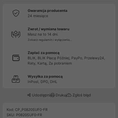
Gwarancja producenta
24 miesiące
Zwrot / wymiana towaru
Masz na to 14 dni.
Zobacz regulamin i wyłączenia...
Zapłać za pomocą
BLIK, BLIK Płacę Później, PayPo, Przelewy24,
Raty, Kartą, Za pobraniem
Wysyłka za pomocą
InPost, DPD, DHL
Udostępnij
Drukuj
Zgłoś błąd
Kod: CP_P0820SUF0-FR
SKU: P0820SUF0-FR