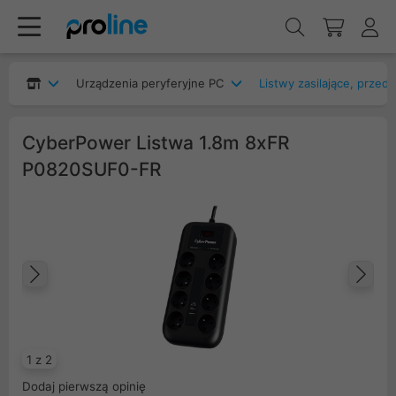
Urządzenia peryferyjne PC
Listwy zasilające, przed
CyberPower Listwa 1.8m 8xFR
P0820SUF0-FR
Poprzedni
Na
1 z 2
Dodaj pierwszą opinię