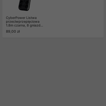
CyberPower Listwa
przeciwprzepięciowa
1.8m czarna, 8 gniazd
FR 2xUSB P0820SUF0-
89,00 zł
FR