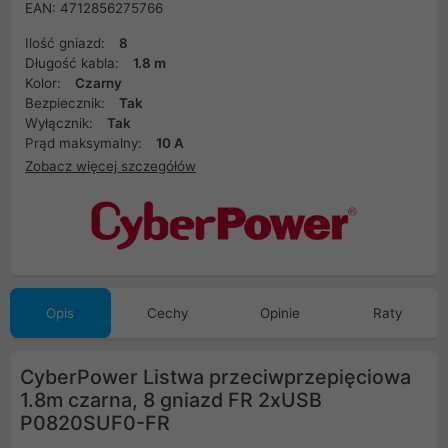
EAN: 4712856275766
Ilość gniazd:
8
Długość kabla:
1.8 m
Kolor:
Czarny
Bezpiecznik:
Tak
Wyłącznik:
Tak
Prąd maksymalny:
10 A
Zobacz więcej szczegółów
Opis
Cechy
Opinie
Raty
CyberPower Listwa przeciwprzepięciowa
1.8m czarna, 8 gniazd FR 2xUSB
P0820SUF0-FR