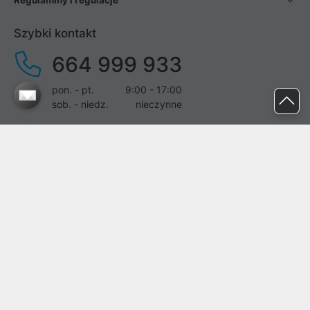
Regulaminy i regulacje
Szybki kontakt
664 999 933
pon. - pt.
9:00 - 17:00
sob. - niedz.
nieczynne
pomoc@proline.pl
Dołącz do nas
Zgłoś błąd na stronie
Proline SA z siedzibą w Mirkowie (55-095), przy ul. Brzozowej 5,
wpisana do rejestru przedsiębiorców Krajowego Rejestru Sądowego
przez Sąd Rejonowy dla Wrocławia-Fabrycznej we Wrocławiu, VI
Wydział Gospodarczy Krajowego Rejestru Sądowego pod nr KRS:
0000282071, NIP: 8951898022, REGON: 020482041, BDO: