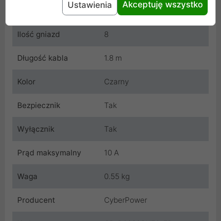
Akceptuję wszystko
Ustawienia
Cechy produktu
Ilość gniazd
8
Długość kabla
1.8 m
Kolor
Czarny
Bezpiecznik
Tak
Wyłącznik
Tak
Prąd maksymalny
10 A
Waga
0.55 kg
Producent
CyberPower