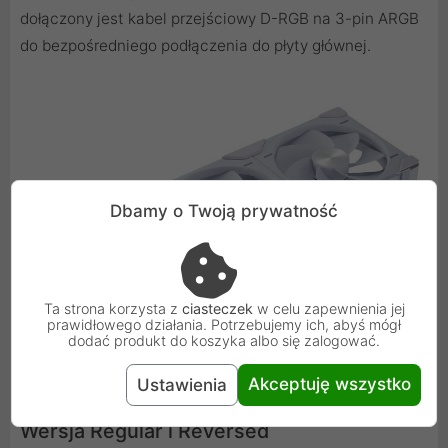
dołączony jest kabel przejściowy D-RGB na 3-pin ARGB
do bezpośredniego podłączenia do płyty głównej.
Dbamy o Twoją prywatność
Ta strona korzysta z
ciasteczek
w celu zapewnienia jej
prawidłowego działania. Potrzebujemy ich, abyś mógł
dodać produkt do koszyka albo się zalogować.
Akceptuję wszystko
Ustawienia
Wersja Regular i Reversed