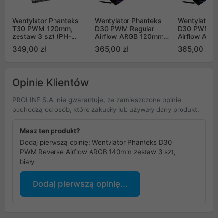
Wentylator Phanteks
Wentylator Phanteks
Wentylator 
T30 PWM 120mm,
D30 PWM Regular
D30 PWM R
zestaw 3 szt (PH-
Airflow ARGB 120mm
Airflow AR
F120T30_BG_3P)
zestaw 3 szt, czarny
zestaw 3 sz
349,00 zł
365,00 zł
365,00 zł
Opinie Klientów
PROLINE S.A. nie gwarantuje, że zamieszczone opinie
pochodzą od osób, które zakupiły lub używały dany produkt.
Masz ten produkt?
Dodaj pierwszą opinię: Wentylator Phanteks D30
PWM Reverse Airflow ARGB 140mm zestaw 3 szt,
biały
Dodaj pierwszą opinię...