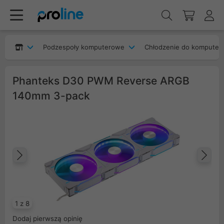
Podzespoły komputerowe
Chłodzenie do komputer
Phanteks D30 PWM Reverse ARGB
140mm 3-pack
Poprzedni
Na
1 z 8
Dodaj pierwszą opinię