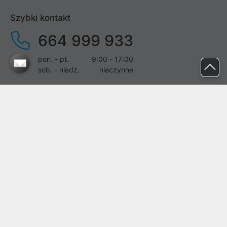
Szybki kontakt
664 999 933
pon. - pt.
9:00 - 17:00
sob. - niedz.
nieczynne
pomoc@proline.pl
Dołącz do nas
Zgłoś błąd na stronie
Proline SA z siedzibą w Mirkowie (55-095), przy ul. Brzozowej 5,
wpisana do rejestru przedsiębiorców Krajowego Rejestru Sądowego
przez Sąd Rejonowy dla Wrocławia-Fabrycznej we Wrocławiu, VI
Wydział Gospodarczy Krajowego Rejestru Sądowego pod nr KRS:
0000282071, NIP: 8951898022, REGON: 020482041, BDO:
000437899. Kapitał zakładowy Spółki wynosi 500000,00 zł i został