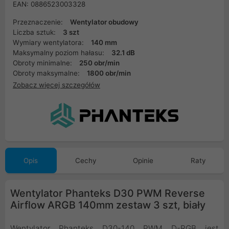
EAN: 0886523003328
Przeznaczenie:
Wentylator obudowy
Liczba sztuk:
3 szt
Wymiary wentylatora:
140 mm
Maksymalny poziom hałasu:
32.1 dB
Obroty minimalne:
250 obr/min
Obroty maksymalne:
1800 obr/min
Zobacz więcej szczegółów
Opis
Cechy
Opinie
Raty
Wentylator Phanteks D30 PWM Reverse
Airflow ARGB 140mm zestaw 3 szt, biały
Wentylator Phanteks D30-140 PWM D-RGB jest