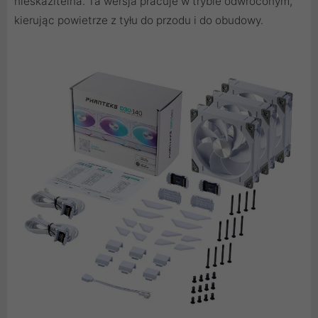
nieskazitelna. Ta wersja pracuje w trybie odwróconym,
kierując powietrze z tyłu do przodu i do obudowy.