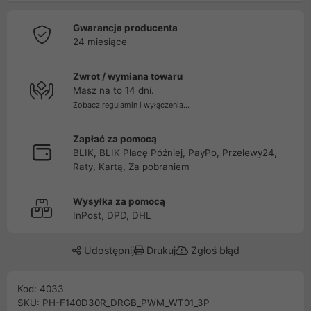
Gwarancja producenta
24 miesiące
Zwrot / wymiana towaru
Masz na to 14 dni.
Zobacz regulamin i wyłączenia...
Zapłać za pomocą
BLIK, BLIK Płacę Później, PayPo, Przelewy24,
Raty, Kartą, Za pobraniem
Wysyłka za pomocą
InPost, DPD, DHL
Udostępnij
Drukuj
Zgłoś błąd
Kod: 4033
SKU: PH-F140D30R_DRGB_PWM_WT01_3P