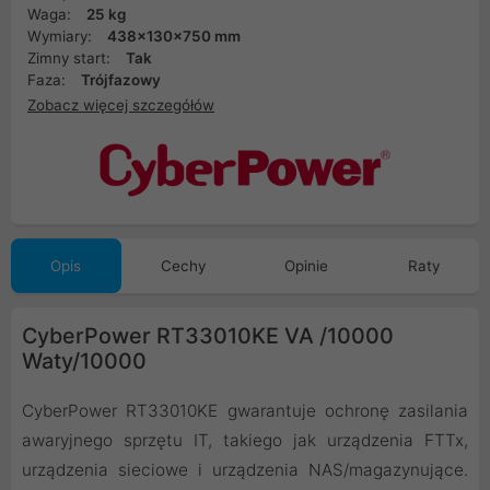
Waga:
25 kg
Wymiary:
438x130x750 mm
Zimny start:
Tak
Faza:
Trójfazowy
Zobacz więcej szczegółów
Opis
Cechy
Opinie
Raty
CyberPower RT33010KE VA /10000
Waty/10000
CyberPower RT33010KE gwarantuje ochronę zasilania
awaryjnego sprzętu IT, takiego jak urządzenia FTTx,
urządzenia sieciowe i urządzenia NAS/magazynujące.