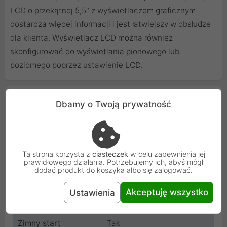
LCD o przekątnej 5,5" z wyświetlaczem graficznym
dostarcza więcej informacji i jest łatwiejszy w obsłudze
dla klienta. Wyświetlacz LCD można również
skonfigurować do wyświetlania pionowego lub
poziomego poprzez ustawienie LCD.
Cechy produktu
Dbamy o Twoją prywatność
Moc
10000 W
Moc pozorna
10000 VA
Ta strona korzysta z
ciasteczek
w celu zapewnienia jej
prawidłowego działania. Potrzebujemy ich, abyś mógł
dodać produkt do koszyka albo się zalogować.
Waga
25 kg
Akceptuję wszystko
Ustawienia
Wymiary
438x130x750 mm
Zimny start
Tak