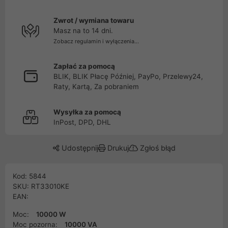
Zwrot / wymiana towaru
Masz na to 14 dni.
Zobacz regulamin i wyłączenia...
Zapłać za pomocą
BLIK, BLIK Płacę Później, PayPo, Przelewy24,
Raty, Kartą, Za pobraniem
Wysyłka za pomocą
InPost, DPD, DHL
Udostępnij
Drukuj
Zgłoś błąd
Kod: 5844
SKU: RT33010KE
EAN:
Moc:
10000 W
Moc pozorna:
10000 VA