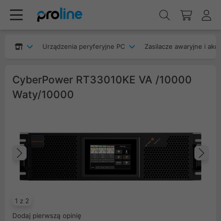
Urządzenia peryferyjne PC
Zasilacze awaryjne i akc
CyberPower RT33010KE VA /10000
Waty/10000
Poprzedni
Na
1 z 2
Dodaj pierwszą opinię