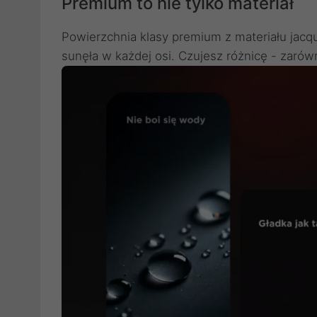
Premium to nie tylko materiał
Powierzchnia klasy premium z materiału jacq
sunęła w każdej osi. Czujesz różnicę - zarów