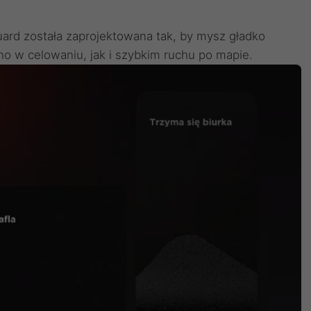
uard została zaprojektowana tak, by mysz gładko
no w celowaniu, jak i szybkim ruchu po mapie.