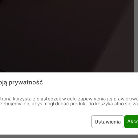
ją prywatność
trona korzysta z
ciasteczek
w celu zapewnienia jej prawidłowe
rzebujemy ich, abyś mógł dodać produkt do koszyka albo się z
Akce
Ustawienia