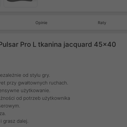
Następny
Opinie
Raty
lsar Pro L tkanina jacquard 45x40
zależnie od stylu gry.
wet przy gwałtownych ruchach.
tensywne użytkowanie.
żności od potrzeb użytkownika
aserowym.
za.
 grasz dalej.