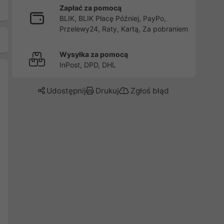
Zapłać za pomocą
BLIK, BLIK Płacę Później, PayPo,
Przelewy24, Raty, Kartą, Za pobraniem
Wysyłka za pomocą
InPost, DPD, DHL
Udostępnij
Drukuj
Zgłoś błąd