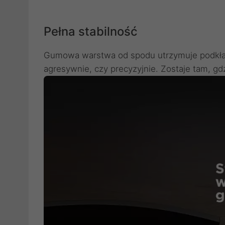
Pełna stabilność
Gumowa warstwa od spodu utrzymuje podkład
agresywnie, czy precyzyjnie. Zostaje tam, gd