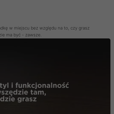
kę w miejscu bez względu na to, czy grasz
zie ma być - zawsze.