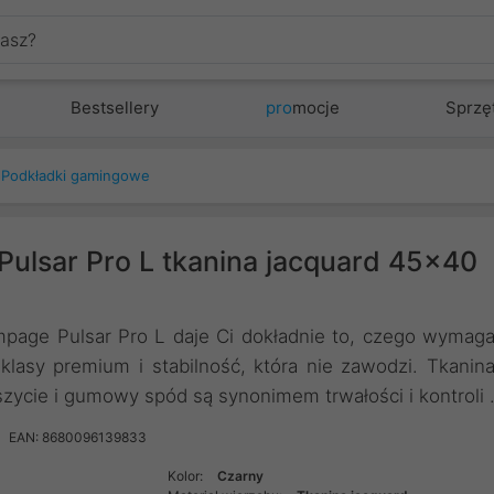
Bestsellery
pro
mocje
Sprzę
Podkładki gamingowe
ulsar Pro L tkanina jacquard 45x40
mpage Pulsar Pro L daje Ci dokładnie to, czego wymag
klasy premium i stabilność, która nie zawodzi. Tkanin
zycie i gumowy spód są synonimem trwałości i kontroli 
EAN: 8680096139833
Kolor:
Czarny