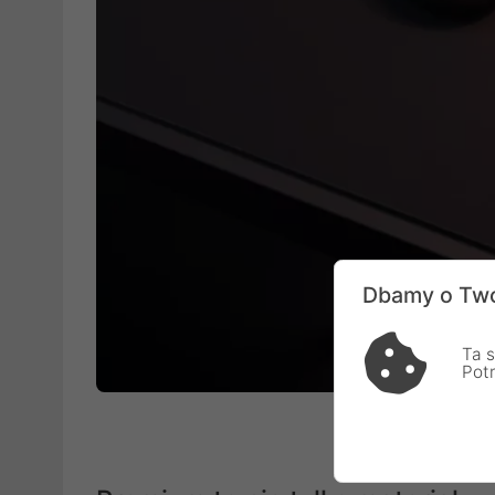
Dbamy o Two
Ta s
Pot