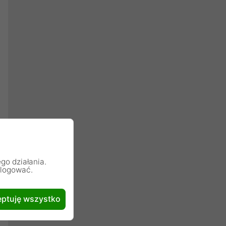
go działania.
alogować.
ptuję wszystko