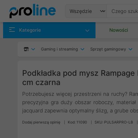
Produkty
Kategorie
Nowości
Producenci
Gaming i streaming
Sprzęt gamingowy
Kategorie
Podkładka pod mysz Rampage P
cm czarna
Potrzebujesz więcej przestrzeni na ruchy? Ra
precyzyjna gra duży obszar roboczy, materiał 
jacquard zapewnia optymalny ślizg, a grube obs
Dodaj pierwszą opinię
Kod: 11090
SKU: PULSARPRO-LB