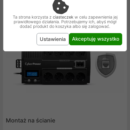
UPS zapewnia ochronę linii danych w celu ochrony
podłączonych urządzeń przed przepięciami i skokami
spowodowanymi przez wyładowania atmosferycznymi,
Ta strona korzysta z
ciasteczek
w celu zapewnienia jej
prawidłowego działania. Potrzebujemy ich, abyś mógł
unikając potencjalnego uszkodzenia systemu.
dodać produkt do koszyka albo się zalogować.
Akceptuję wszystko
Ustawienia
Montaż na ścianie