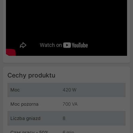
Cechy produktu
Moc
420 W
Moc pozorna
700 VA
Liczba gniazd
8
Czas pracy - 50%
6 min