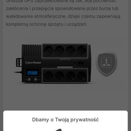
Gniazda UPS zaprojektowane są tak, aby pochłaniać
zakłócenia i przepięcia spowodowane przez burzę lub
wyładowanie atmosferyczne, dzięki czemu zapewniają
kompletną ochronę sprzętu i urządzeń.
Ochrona linii danych
Dbamy o Twoją prywatność