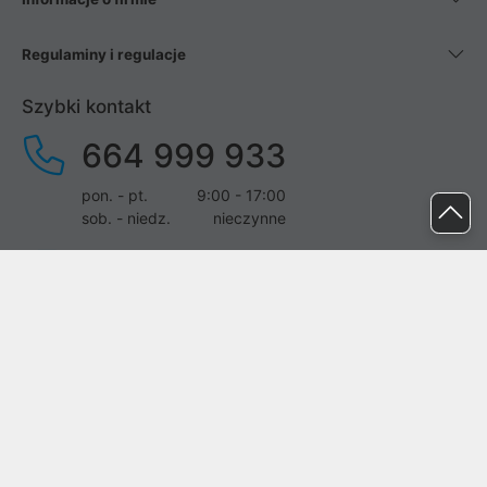
Regulaminy i regulacje
Szybki kontakt
664 999 933
pon. - pt.
9:00 - 17:00
sob. - niedz.
nieczynne
pomoc@proline.pl
Dołącz do nas
Zgłoś błąd na stronie
Proline SA z siedzibą w Mirkowie (55-095), przy ul. Brzozowej 5,
wpisana do rejestru przedsiębiorców Krajowego Rejestru Sądowego
przez Sąd Rejonowy dla Wrocławia-Fabrycznej we Wrocławiu, VI