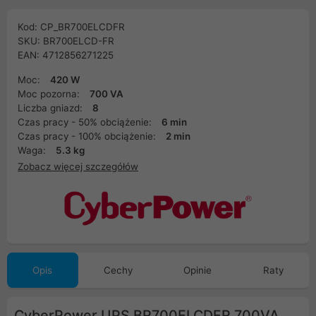
Kod: CP_BR700ELCDFR
SKU: BR700ELCD-FR
EAN: 4712856271225
Moc:
420 W
Moc pozorna:
700 VA
Liczba gniazd:
8
Czas pracy - 50% obciążenie:
6 min
Czas pracy - 100% obciążenie:
2 min
Waga:
5.3 kg
Zobacz więcej szczegółów
Opis
Cechy
Opinie
Raty
CyberPower UPS BR700ELCDFR 700VA