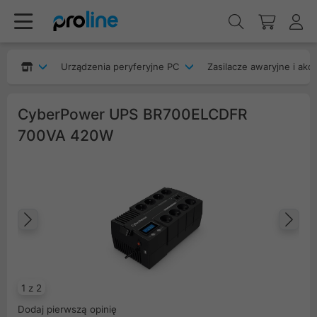
Urządzenia peryferyjne PC
Zasilacze awaryjne i akc
CyberPower UPS BR700ELCDFR
700VA 420W
Poprzedni
Na
1 z 2
Dodaj pierwszą opinię