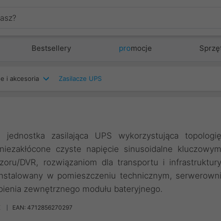
Bestsellery
pro
mocje
Sprzę
e i akcesoria
Zasilacze UPS
ednostka zasilająca UPS wykorzystująca topologi
 niezakłócone czyste napięcie sinusoidalne kluczowy
u/DVR, rozwiązaniom dla transportu i infrastruktur
instalowany w pomieszczeniu technicznym, serwerown
ienia zewnętrznego modułu bateryjnego.
E
EAN: 4712856270297