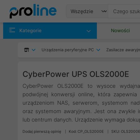
Produkty
Kategorie
Nowości
Producenci
Urządzenia peryferyjne PC
Zasilacze awaryjn
Kategorie
CyberPower UPS OLS2000E
CyberPower OLS2000E to wysoce wydajna j
podwójnej konwersji online, która zapewnia
urządzeniom NAS, serwerom, systemom nadzor
oraz systemom awaryjnym. Jest ona zwykle 
lub centrum danych. Urządzenie wymaga dokup
Dodaj pierwszą opinię
Kod: CP_OLS2000E
SKU: OLS2000