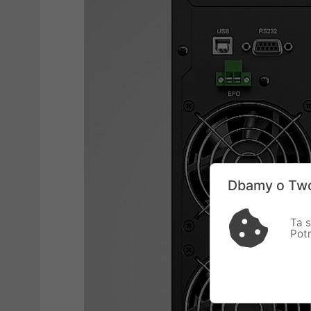
Dbamy o Two
Ta s
Pot