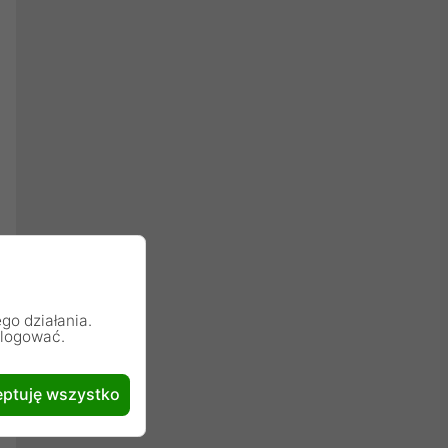
go działania.
alogować.
ptuję wszystko