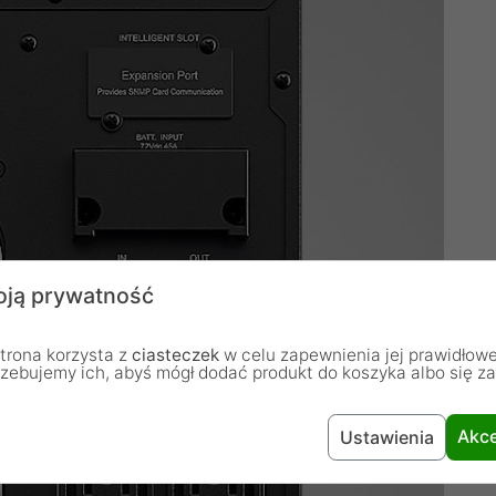
ją prywatność
trona korzysta z
ciasteczek
w celu zapewnienia jej prawidłowe
rzebujemy ich, abyś mógł dodać produkt do koszyka albo się z
Akce
Ustawienia