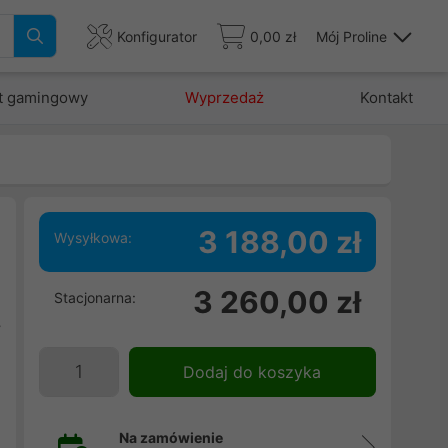
Konfigurator
0,00 zł
Mój Proline
t gamingowy
Wyprzedaż
Kontakt
3 188,00 zł
Wysyłkowa:
ę
3 260,00 zł
Stacjonarna:
m
y
i
Dodaj do koszyka
Na zamówienie