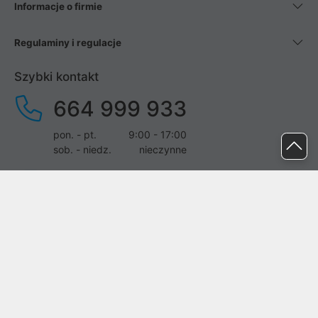
Informacje o firmie
Regulaminy i regulacje
Szybki kontakt
664 999 933
pon. - pt.
9:00 - 17:00
sob. - niedz.
nieczynne
pomoc@proline.pl
Dołącz do nas
Zgłoś błąd na stronie
Proline SA z siedzibą w Mirkowie (55-095), przy ul. Brzozowej 5,
wpisana do rejestru przedsiębiorców Krajowego Rejestru Sądowego