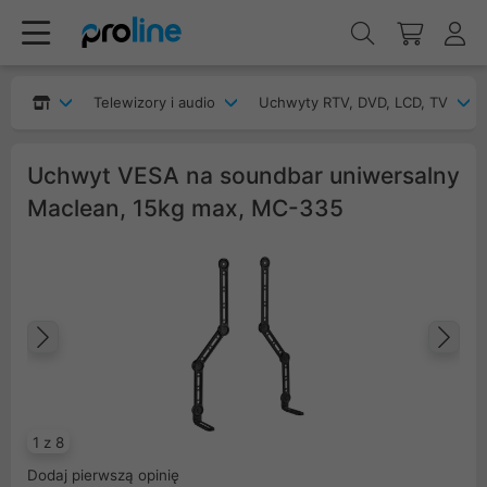
Telewizory i audio
Uchwyty RTV, DVD, LCD, TV
Uchwyt VESA na soundbar uniwersalny
Maclean, 15kg max, MC-335
Poprzedni
Na
1 z 8
Dodaj pierwszą opinię