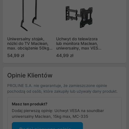
Uniwersalny stojak,
Uchwyt do telewizora
nóżki do TV Maclean,
lub monitora Maclean,
max. obciążenie 50kg,
uniwersalny, max VESA
max. VESA 800x500,
200x200, 23-43",
54,99 zł
44,99 zł
dla TV 32-70", MC-954
30kg, Czarny, MC-
700N
Opinie Klientów
PROLINE S.A. nie gwarantuje, że zamieszczone opinie
pochodzą od osób, które zakupiły lub używały dany produkt.
Masz ten produkt?
Dodaj pierwszą opinię: Uchwyt VESA na soundbar
uniwersalny Maclean, 15kg max, MC-335