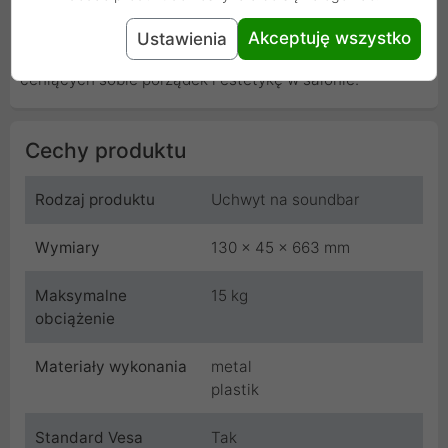
przestrzeni i poprawę jakości dźwięku w pomieszczeniu.
Akceptuję wszystko
Ustawienia
Produkt ten jest szczególnie polecany dla osób
ceniących sobie porządek i estetykę w salonie.
Cechy produktu
Rodzaj produktu
Uchwyt na soundbar
Wymiary
130 x 45 x 663 mm
Maksymalne
15 kg
obciążenie
Materiały wykonania
metal
plastik
Standard Vesa
Tak