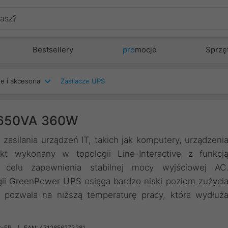
Bestsellery
pro
mocje
Sprzę
e i akcesoria
Zasilacze UPS
 650VA 360W
silania urządzeń IT, takich jak komputery, urządzeni
t wykonany w topologii Line-Interactive z funkcj
w celu zapewnienia stabilnej mocy wyjściowej AC
ii GreenPower UPS osiąga bardzo niski poziom zużyci
i pozwala na niższą temperaturę pracy, która wydłuż
G-FR
EAN: 4712856273281