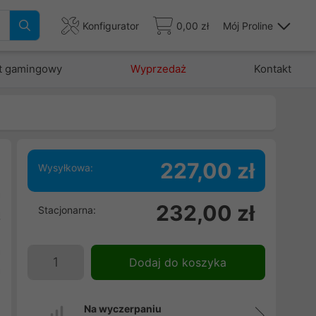
Konfigurator
0,00 zł
Mój Proline
t gamingowy
Wyprzedaż
Kontakt
227,00 zł
Wysyłkowa:
a
232,00 zł
Stacjonarna:
ą
.
a
Dodaj do koszyka
a
Na wyczerpaniu