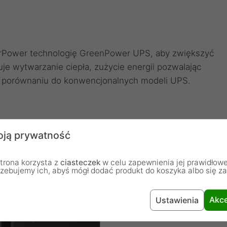
rPower technologię GreenPower UPS, aby zwiększyć
je wytwarzanie ciepła, zużycie energii pozwalając
w porównaniu do konwencjonalnych modeli UPS.
ją prywatność
trona korzysta z
ciasteczek
w celu zapewnienia jej prawidłowe
rzebujemy ich, abyś mógł dodać produkt do koszyka albo się z
Akce
Ustawienia