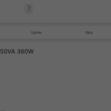
Następny
Opinie
Raty
650VA 360W