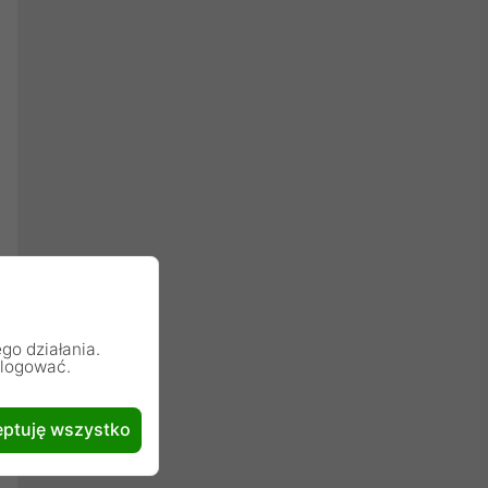
go działania.
alogować.
ptuję wszystko