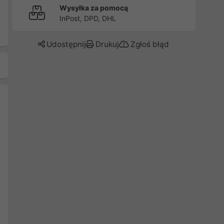
Wysyłka za pomocą
InPost, DPD, DHL
Udostępnij
Drukuj
Zgłoś błąd