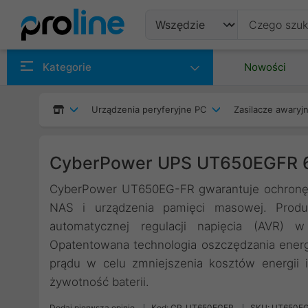
Produkty
Kategorie
Nowości
Producenci
Urządzenia peryferyjne PC
Zasilacze awaryjn
Kategorie
CyberPower UPS UT650EGFR
CyberPower UT650EG-FR gwarantuje ochronę za
NAS i urządzenia pamięci masowej. Produk
automatycznej regulacji napięcia (AVR) 
Opatentowana technologia oszczędzania energ
prądu w celu zmniejszenia kosztów energii 
żywotność baterii.
Dodaj pierwszą opinię
Kod: CP_UT650EGFR
SKU: UT650E