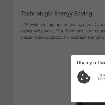
Technologia Energy Saving
UPS wykorzystuje opatentowaną przez Cybe
wydajność pracy UPSa. Technologia ta reduku
znacznie zaoszczędzić na kosztach energii 
Dbamy o Two
Ta s
Pot