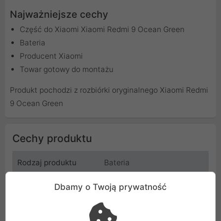
Najważniejsze cechy
Część do Xiaomi Xiaomi Redmi 9 Ocean Green
Bateria
Producent Xiaomi
Towar gotowy do montażu
Produkt pochodzi z rozbiórki oryginalnego Xiaomi Redmi
9 Ocean Green
Cechy produktu
Rodzaj produktu
Bateria
Producent
Redmi
Dbamy o Twoją prywatność
Kod
XM-RM9-GR-08