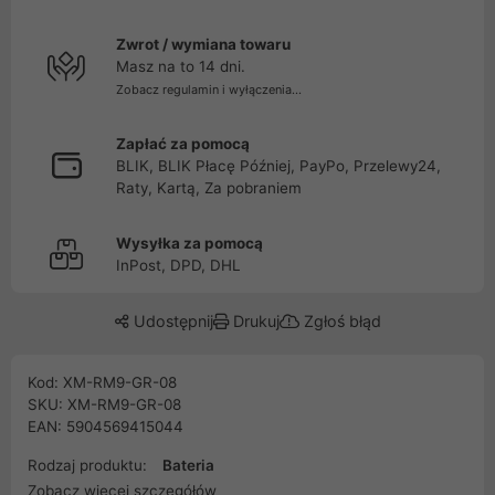
Zwrot / wymiana towaru
Masz na to 14 dni.
Zobacz regulamin i wyłączenia...
Zapłać za pomocą
BLIK, BLIK Płacę Później, PayPo, Przelewy24,
Raty, Kartą, Za pobraniem
Wysyłka za pomocą
InPost, DPD, DHL
Udostępnij
Drukuj
Zgłoś błąd
Kod: XM-RM9-GR-08
SKU: XM-RM9-GR-08
EAN: 5904569415044
Rodzaj produktu:
Bateria
Zobacz więcej szczegółów