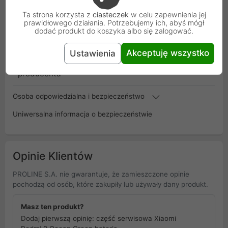
SKU
XM-RM9-GR-08
Ta strona korzysta z
ciasteczek
w celu zapewnienia jej
prawidłowego działania. Potrzebujemy ich, abyś mógł
dodać produkt do koszyka albo się zalogować.
EAN
5904569415044
Akceptuję wszystko
Ustawienia
Gwarancja
3 miesiące
producenta
Osoba odpowiedzialna i bezpieczeństwo
Uniwersalna informacja o bezpieczeństwie
Opinie Klientów
PROLINE S.A. nie gwarantuje, że zamieszczone opinie
pochodzą od osób, które zakupiły lub używały dany produkt.
Masz ten produkt?
Dodaj pierwszą opinię: część serwisowa Xiaomi