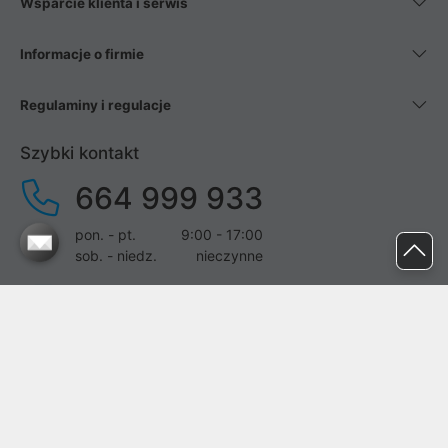
Wsparcie klienta i serwis
Informacje o firmie
Regulaminy i regulacje
Szybki kontakt
664 999 933
pon. - pt.
9:00 - 17:00
sob. - niedz.
nieczynne
pomoc@proline.pl
Dołącz do nas
Zgłoś błąd na stronie