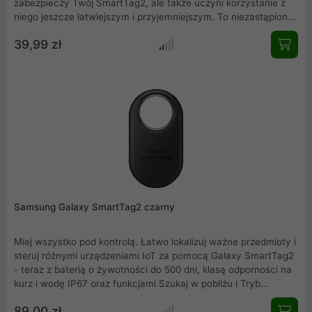
zabezpieczy Twój SmartTag2, ale także uczyni korzystanie z
niego jeszcze łatwiejszym i przyjemniejszym. To niezastąpione
akcesorium dla każdego, kto ceni styl, wygodę i ochronę
39,99 zł
swojego urządzenia.
Samsung Galaxy SmartTag2 czarny
Miej wszystko pod kontrolą. Łatwo lokalizuj ważne przedmioty i
steruj różnymi urządzeniami IoT za pomocą Galaxy SmartTag2
- teraz z baterią o żywotności do 500 dni, klasą odporności na
kurz i wodę IP67 oraz funkcjami Szukaj w pobliżu i Tryb
Zgubione urządzenie, które ułatwiają intuicyjne wyszukiwanie.
89,00 zł