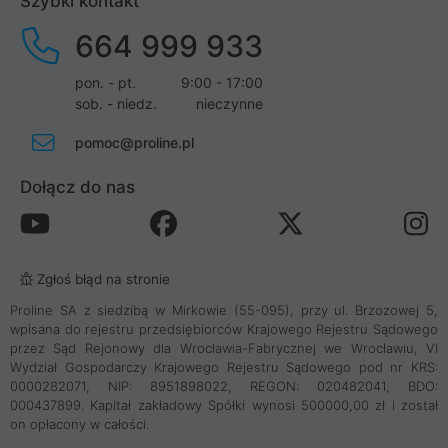
Szybki kontakt
664 999 933
pon. - pt.
9:00 - 17:00
sob. - niedz.
nieczynne
pomoc@proline.pl
Dołącz do nas
Zgłoś błąd na stronie
Proline SA z siedzibą w Mirkowie (55-095), przy ul. Brzozowej 5,
wpisana do rejestru przedsiębiorców Krajowego Rejestru Sądowego
przez Sąd Rejonowy dla Wrocławia-Fabrycznej we Wrocławiu, VI
Wydział Gospodarczy Krajowego Rejestru Sądowego pod nr KRS:
0000282071, NIP: 8951898022, REGON: 020482041, BDO:
000437899. Kapitał zakładowy Spółki wynosi 500000,00 zł i został
on opłacony w całości.