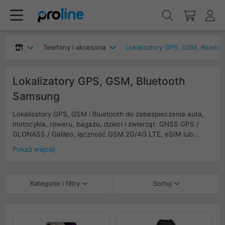
Telefony i akcesoria
Lokalizatory GPS, GSM, Bluetoo
Lokalizatory GPS, GSM, Bluetooth
Samsung
Lokalizatory GPS, GSM i Bluetooth do zabezpieczenia auta,
motocykla, roweru, bagażu, dzieci i zwierząt. GNSS GPS /
GLONASS / Galileo, łączność GSM 2G/4G LTE, eSIM lub
nano-SIM, powiadomienia SMS i w aplikacji, historia trasy,
Pokaż więcej
geofencing, alarm wstrząsu i odłączenia. Wersje OBD-II,
przewodowe 12/24 V i bateryjne z czasem pracy od tygodni
do miesięcy; obudowy IP65–IP67, magnes, czujnik ruchu.
Kategorie i filtry
Sortuj
Trackery Bluetooth z baterią CR2032 i siecią
społecznościową do szybkiego namierzania w pobliżu.