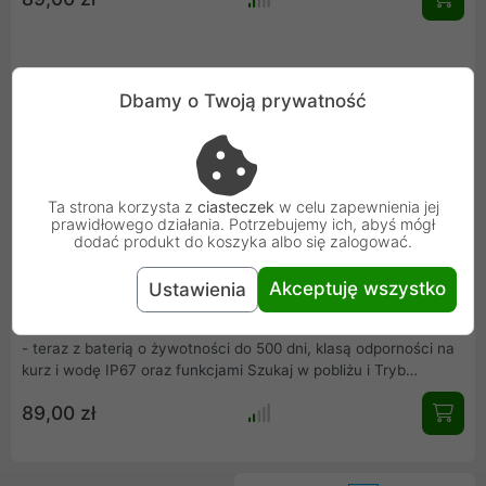
Dbamy o Twoją prywatność
Ta strona korzysta z
ciasteczek
w celu zapewnienia jej
prawidłowego działania. Potrzebujemy ich, abyś mógł
dodać produkt do koszyka albo się zalogować.
Samsung Galaxy SmartTag2 biały
Akceptuję wszystko
Ustawienia
Miej wszystko pod kontrolą. Łatwo lokalizuj ważne przedmioty i
steruj różnymi urządzeniami IoT za pomocą Galaxy SmartTag2
- teraz z baterią o żywotności do 500 dni, klasą odporności na
kurz i wodę IP67 oraz funkcjami Szukaj w pobliżu i Tryb
Zgubione urządzenie, które ułatwiają intuicyjne wyszukiwanie.
89,00 zł