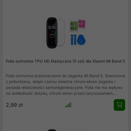
usuwania kurzu z wyświetlacza przed instalacją.
Folia ochronna TPU HD Elastyczna (5 szt) dla Xiaomi Mi Band 5
Folia ochronna przeznaczona do zegarka Mi Band 5. Stworzona
z poliuretanu, dzięki czemu świetne chroni ekran zegarka i
posiada właściwości samoregeneracyjne. Folia nie ma wpływu
na dokładność dotyku, chroni ekran przed zarysowaniem,
bardzo prosty montaż na sucho i mokro. W skład zestawu
2,99 zł
wchodzą folia (5szt), sucha ściereczka, mokra ściereczka,
naklejka pomocnicza do nakładania, naklejka do usuwania
kurzu z wyświetlacza przed instalacją.