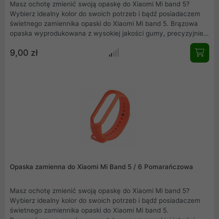
Masz ochotę zmienić swoją opaskę do Xiaomi Mi band 5?
Wybierz idealny kolor do swoich potrzeb i bądź posiadaczem
świetnego zamiennika opaski do Xiaomi Mi band 5. Brązowa
opaska wyprodukowana z wysokiej jakości gumy, precyzyjnie
wykonana, nie obciera skóry, wygodna w użytkowaniu.
9,00 zł
Elegancka, łatwa w montażu i idealnie dopasowana do Mi band
5.
Opaska zamienna do Xiaomi Mi Band 5 / 6 Pomarańczowa
Masz ochotę zmienić swoją opaskę do Xiaomi Mi band 5?
Wybierz idealny kolor do swoich potrzeb i bądź posiadaczem
świetnego zamiennika opaski do Xiaomi Mi band 5.