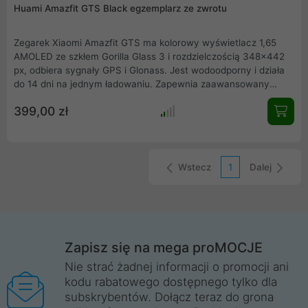
Huami Amazfit GTS Black egzemplarz ze zwrotu
Zegarek Xiaomi Amazfit GTS ma kolorowy wyświetlacz 1,65
AMOLED ze szkłem Gorilla Glass 3 i rozdzielczością 348×442
px, odbiera sygnały GPS i Glonass. Jest wodoodporny i działa
do 14 dni na jednym ładowaniu. Zapewnia zaawansowany
pomiar tętna i szczegółowy wgląd w uprawiane sporty, które
399,00 zł
uprawiasz. Wyświetla powiadomienia z telefonu.
Wstecz
1
Dalej
Zapisz się na mega proMOCJE
Nie strać żadnej informacji o promocji ani
kodu rabatowego dostępnego tylko dla
subskrybentów. Dołącz teraz do grona