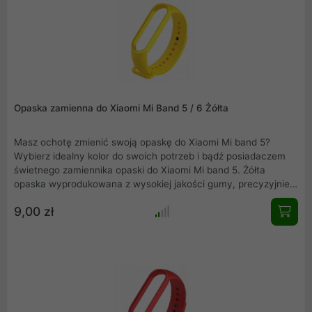
Opaska zamienna do Xiaomi Mi Band 5 / 6 Żółta
Masz ochotę zmienić swoją opaskę do Xiaomi Mi band 5?
Wybierz idealny kolor do swoich potrzeb i bądź posiadaczem
świetnego zamiennika opaski do Xiaomi Mi band 5. Żółta
opaska wyprodukowana z wysokiej jakości gumy, precyzyjnie
wykonana, nie obciera skóry, wygodna w użytkowaniu.
9,00 zł
Elegancka, łatwa w montażu i idealnie dopasowana do Mi band
5.