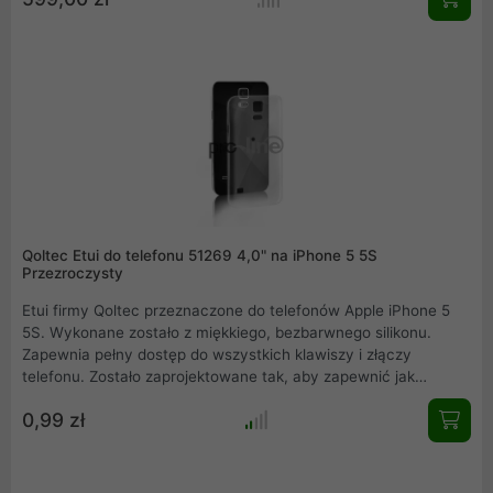
sprawia, że z poziomu nadgarstka możesz mieć dostęp do
swoich ulubionych aplikacji. Ciesz się wszystkim - od
streamingu muzyki po rozliczne rozwiązania z zakresu zdrowia i
fitnessu.
Qoltec Etui do telefonu 51269 4,0" na iPhone 5 5S
Przezroczysty
Etui firmy Qoltec przeznaczone do telefonów Apple iPhone 5
5S. Wykonane zostało z miękkiego, bezbarwnego silikonu.
Zapewnia pełny dostęp do wszystkich klawiszy i złączy
telefonu. Zostało zaprojektowane tak, aby zapewnić jak
najlepszą ochronę przed zarysowaniami i innymi codziennymi
0,99 zł
uszkodzeniami urządzenia.