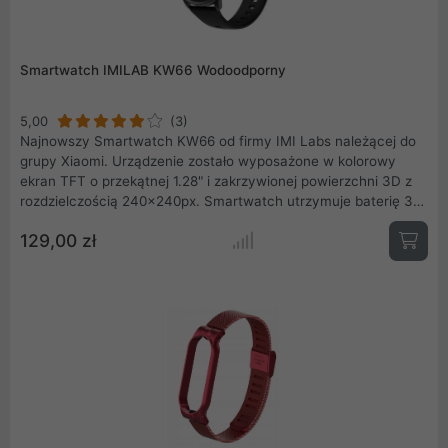
Smartwatch IMILAB KW66 Wodoodporny
5,00
(3)
Najnowszy Smartwatch KW66 od firmy IMI Labs należącej do
grupy Xiaomi. Urządzenie zostało wyposażone w kolorowy
ekran TFT o przekątnej 1.28" i zakrzywionej powierzchni 3D z
rozdzielczością 240x240px. Smartwatch utrzymuje baterię 30
dni. Posiada 13 trybów sportowych. Nie martw się o kontakt z
129,00 zł
wodą, zegarek jest wodoodporny zgodnie ze specyfikacją IP68.
Wbudowany akumulator litowo-polimerowy o pojemność
340mAh ładowany jest za pomocą magnetycznej wtyczki i
wystarcza nawet na 30 dni. Język polski ustawia się za
pomocą aplikacji w telefonie (kod QR do aplikacji jest na
opakowaniu smartwatcha).