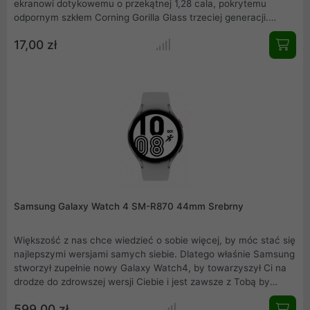
ekranowi dotykowemu o przekątnej 1,28 cala, pokrytemu
odpornym szkłem Corning Gorilla Glass trzeciej generacji.
Wyposażony w moduł GPS i GLONASS zapewnia nawet do 45
17,00 zł
dni pracy na jednym ładowaniu. Pasek nie jest elementem
zestawu. Ładowarka nie jest elementem zestawu
Samsung Galaxy Watch 4 SM-R870 44mm Srebrny
Większość z nas chce wiedzieć o sobie więcej, by móc stać się
najlepszymi wersjami samych siebie. Dlatego właśnie Samsung
stworzył zupełnie nowy Galaxy Watch4, by towarzyszył Ci na
drodze do zdrowszej wersji Ciebie i jest zawsze z Tobą by
zapłacić z Google Pay. Galaxy Watch4 to pierwszy smartwatch
599,00 zł
z systemem operacyjnym Wear OS Powered by Samsung