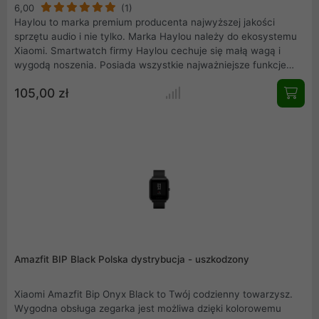
6,00
(1)
Haylou to marka premium producenta najwyższej jakości
sprzętu audio i nie tylko. Marka Haylou należy do ekosystemu
Xiaomi. Smartwatch firmy Haylou cechuje się małą wagą i
wygodą noszenia. Posiada wszystkie najważniejsze funkcje
inteligentnego zegarka takie jak: monitorowanie snu, mierzenie
105,00 zł
kroków, przeglądanie wiadomości z telefonu, czy
monitorowanie połączeń. Dzięki dużemu 1.4 calowemu ekranu
bez trudu odczytasz wszystkie informacje, a wytrzymały
akumulator pozwoli Ci na użytkowanie zegarka przez 20 dni
bez ładowania. Urządzenie posiada aż 12 trybów treningowych,
które umożliwią Ci wytyczanie swojego celu i podążanie za nim
- wszystko to, aby jak najlepiej zadbać o swoje zdrowie.
Amazfit BIP Black Polska dystrybucja - uszkodzony
Xiaomi Amazfit Bip Onyx Black to Twój codzienny towarzysz.
Wygodna obsługa zegarka jest możliwa dzięki kolorowemu