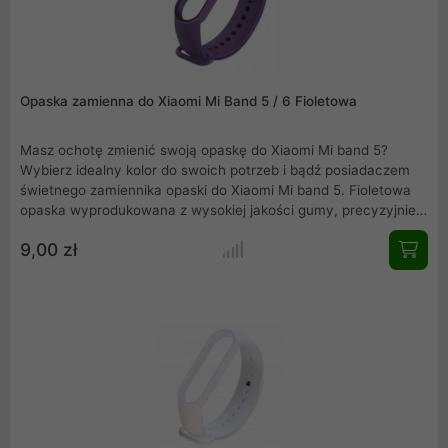
Opaska zamienna do Xiaomi Mi Band 5 / 6 Fioletowa
Masz ochotę zmienić swoją opaskę do Xiaomi Mi band 5?
Wybierz idealny kolor do swoich potrzeb i bądź posiadaczem
świetnego zamiennika opaski do Xiaomi Mi band 5. Fioletowa
opaska wyprodukowana z wysokiej jakości gumy, precyzyjnie
wykonana, nie obciera skóry, wygodna w użytkowaniu.
9,00 zł
Elegancka, łatwa w montażu i idealnie dopasowana do Mi band
5.