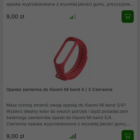
opaska wyprodukowana z wysokiej jakości gumy, precyzyjnie
wykonana, nie obciera skóry, wygodna w użytkowaniu.
9,00 zł
Elegancka, łatwa w montażu i idealnie dopasowana do Mi band
5.
Opaska zamienna do Xiaomi Mi band 4 / 3 Czerwona
Masz ochotę zmienić swoją opaskę do Xiaomi Mi band 3/4?
Wybierz idealny kolor do swoich potrzeb i bądź posiadaczem
świetnego zamiennika opaski do Xiaomi Mi band 3/4.
Czerwona opaska wyprodukowana z wysokiej jakości gumy,
precyzyjnie wykonana, nie obciera skóry, wygodna w
9,00 zł
użytkowaniu. Elegancka, łatwa w montażu i idealnie