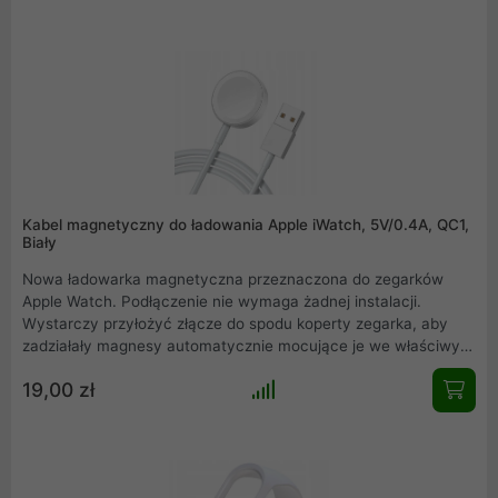
Kabel magnetyczny do ładowania Apple iWatch, 5V/0.4A, QC1,
Biały
Nowa ładowarka magnetyczna przeznaczona do zegarków
Apple Watch. Podłączenie nie wymaga żadnej instalacji.
Wystarczy przyłożyć złącze do spodu koperty zegarka, aby
zadziałały magnesy automatycznie mocujące je we właściwym
miejscu. Najwyższej jakości podzespoły, które szybko i
19,00 zł
bezpiecznie naładują nasze urządzenie. Wyróżnia się prostym,
a zarazem nowoczesnym designem, dzięki czemu idealnie
komponuje się z urządzeniem marki Apple.