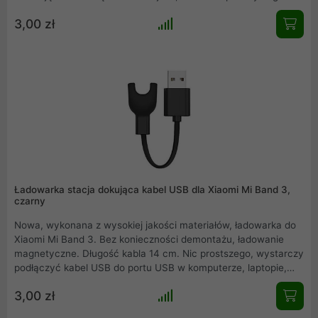
wykonane z wysokiej jakości, które jest idealnie dopasowane
3,00 zł
pod Xiaomi Mi Band 4, dzięki czemu podczas ładowania nie
musimy martwić się, że nasze urządzenie wypadnie.
Ładowarka gwarantuje dłuższą żywotność baterii oraz
właściwe napięcie wyjściowe.
Ładowarka stacja dokująca kabel USB dla Xiaomi Mi Band 3,
czarny
Nowa, wykonana z wysokiej jakości materiałów, ładowarka do
Xiaomi Mi Band 3. Bez konieczności demontażu, ładowanie
magnetyczne. Długość kabla 14 cm. Nic prostszego, wystarczy
podłączyć kabel USB do portu USB w komputerze, laptopie,
notebooku, ładowarce ściennej lub ładowarce samochodowej,
3,00 zł
aby naładować. Zapewnia szybką i stabilną prędkość
ładowania.