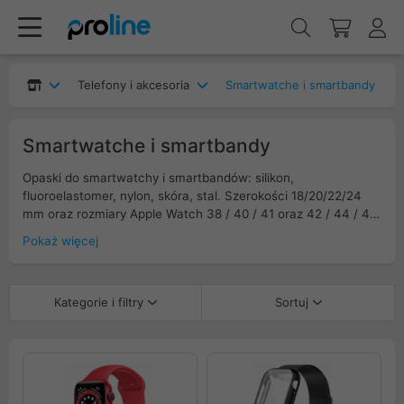
Telefony i akcesoria
Smartwatche i smartbandy
Smartwatche i smartbandy
Opaski do smartwatchy i smartbandów: silikon,
fluoroelastomer, nylon, skóra, stal. Szerokości 18/20/22/24
mm oraz rozmiary Apple Watch 38 / 40 / 41 oraz 42 / 44 / 45
/ 49 mm. Zapięcia pin and tuck, klamra, motylkowe,
Pokaż więcej
magnetyczne; pętle sportowe, plecione, milanese, NATO.
Szybka wymiana quick-release, adaptery do Apple Watch,
rozmiary S/M/L. Wersje wodoodporne, przewiewne i
Kategorie i filtry
Sortuj
hipoalergiczne do sportu i codziennych stylizacji.
Kompatybilność: Apple, Samsung, Garmin, Xiaomi, Huawei,
Amazfit.