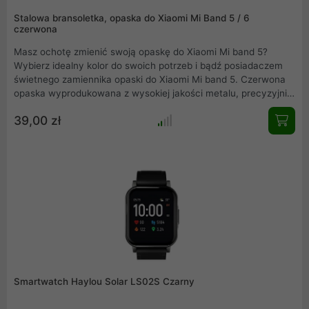
Stalowa bransoletka, opaska do Xiaomi Mi Band 5 / 6
czerwona
Masz ochotę zmienić swoją opaskę do Xiaomi Mi band 5?
Wybierz idealny kolor do swoich potrzeb i bądź posiadaczem
świetnego zamiennika opaski do Xiaomi Mi band 5. Czerwona
opaska wyprodukowana z wysokiej jakości metalu, precyzyjnie
wykonana, nie obciera skóry, wygodna w użytkowaniu.
39,00 zł
Elegancka, łatwa w montażu i idealnie dopasowana do Mi band
5.
Smartwatch Haylou Solar LS02S Czarny