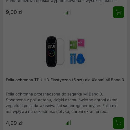
Pomarańczowa opaska wyprodukowana z wysokiej jakości
gumy, precyzyjnie wykonana, nie obciera skóry, wygodna w
9,00 zł
użytkowaniu. Elegancka, łatwa w montażu i idealnie
dopasowana do Mi band 5.
Folia ochronna TPU HD Elastyczna (5 szt) dla Xiaomi Mi Band 3
Folia ochronna przeznaczona do zegarka Mi Band 3.
Stworzona z poliuretanu, dzięki czemu świetne chroni ekran
zegarka i posiada właściwości samoregeneracyjne. Folia nie
ma wpływu na dokładność dotyku, chroni ekran przed
zarysowaniem, bardzo prosty montaż na sucho i mokro. W
4,99 zł
skład zestawu wchodzą folia (5szt), sucha ściereczka, mokra
ściereczka, naklejka pomocnicza do nakładania, naklejka do