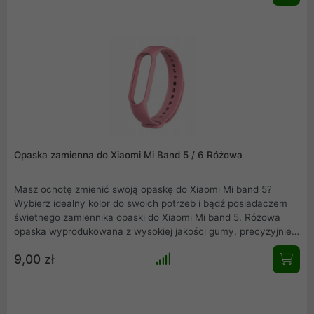
dopasowana do Mi band 3/4.
Opaska zamienna do Xiaomi Mi Band 5 / 6 Różowa
Masz ochotę zmienić swoją opaskę do Xiaomi Mi band 5?
Wybierz idealny kolor do swoich potrzeb i bądź posiadaczem
świetnego zamiennika opaski do Xiaomi Mi band 5. Różowa
opaska wyprodukowana z wysokiej jakości gumy, precyzyjnie
wykonana, nie obciera skóry, wygodna w użytkowaniu.
9,00 zł
Elegancka, łatwa w montażu i idealnie dopasowana do Mi band
5.