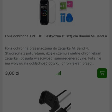
Folia ochronna TPU HD Elastyczna (5 szt) dla Xiaomi Mi Band 4
Folia ochronna przeznaczona do zegarka Mi Band 4.
Stworzona z poliuretanu, dzięki czemu świetne chroni ekran
zegarka i posiada właściwości samoregeneracyjne. Folia nie
ma wpływu na dokładność dotyku, chroni ekran przed
zarysowaniem, bardzo prosty montaż na sucho i mokro. W
3,00 zł
skład zestawu wchodzą folia (5szt), sucha ściereczka, mokra
ściereczka, naklejka pomocnicza do nakładania, naklejka do
usuwania kurzu z wyświetlacza przed instalacją.