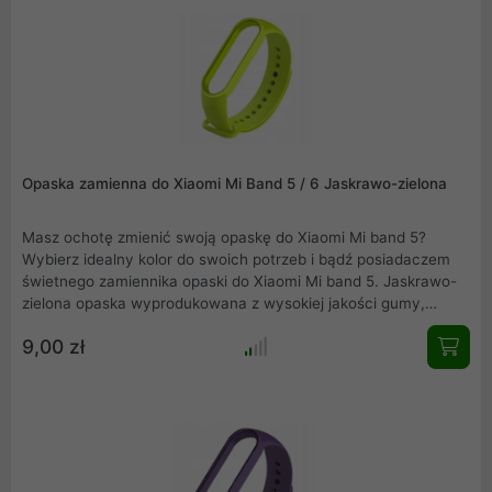
Opaska zamienna do Xiaomi Mi Band 5 / 6 Jaskrawo-zielona
Masz ochotę zmienić swoją opaskę do Xiaomi Mi band 5?
Wybierz idealny kolor do swoich potrzeb i bądź posiadaczem
świetnego zamiennika opaski do Xiaomi Mi band 5. Jaskrawo-
zielona opaska wyprodukowana z wysokiej jakości gumy,
precyzyjnie wykonana, nie obciera skóry, wygodna w
9,00 zł
użytkowaniu. Elegancka, łatwa w montażu i idealnie
dopasowana do Mi band 5.