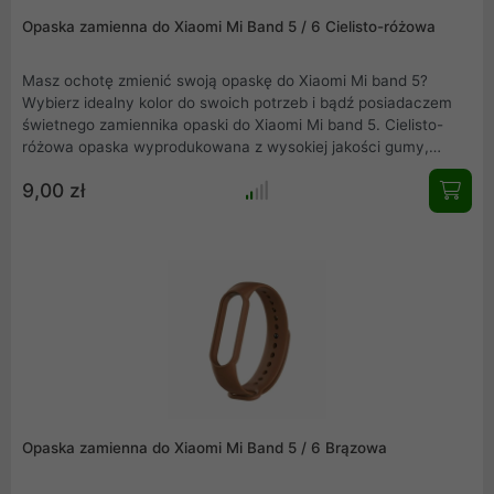
Opaska zamienna do Xiaomi Mi Band 5 / 6 Cielisto-różowa
Masz ochotę zmienić swoją opaskę do Xiaomi Mi band 5?
Wybierz idealny kolor do swoich potrzeb i bądź posiadaczem
świetnego zamiennika opaski do Xiaomi Mi band 5. Cielisto-
różowa opaska wyprodukowana z wysokiej jakości gumy,
precyzyjnie wykonana, nie obciera skóry, wygodna w
9,00 zł
użytkowaniu. Elegancka, łatwa w montażu i idealnie
dopasowana do Mi band 5.
Opaska zamienna do Xiaomi Mi Band 5 / 6 Brązowa