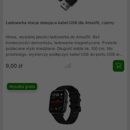
Ładowarka stacja dokująca kabel USB dla Amazfit, czarny
Nowa, wysokiej jakości ładowarka do Amazfit. Bez
konieczności demontażu, ładowanie magnetyczne. Posiada
pozłacane styki miedziane. Długość kabla ok. 100 cm. Nic
prostszego, wystarczy podłączyć kabel USB do portu USB w
komputerze, laptopie, notebooku, ładowarce ściennej lub
9,00 zł
ładowarce samochodowej, aby naładować. Zapewnia szybką i
stabilną prędkość ładowania.
Wysyłka gratis