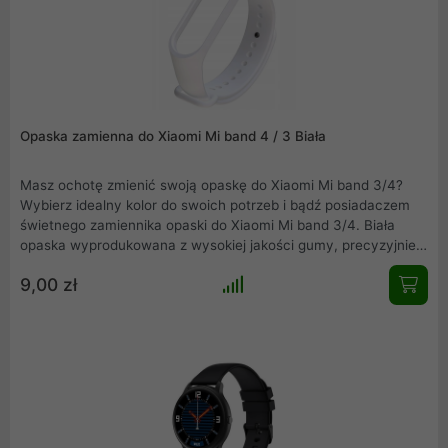
Opaska zamienna do Xiaomi Mi band 4 / 3 Biała
Masz ochotę zmienić swoją opaskę do Xiaomi Mi band 3/4?
Wybierz idealny kolor do swoich potrzeb i bądź posiadaczem
świetnego zamiennika opaski do Xiaomi Mi band 3/4. Biała
opaska wyprodukowana z wysokiej jakości gumy, precyzyjnie
wykonana, nie obciera skóry, wygodna w użytkowaniu.
9,00 zł
Elegancka, łatwa w montażu i idealnie dopasowana do Mi band
3/4.