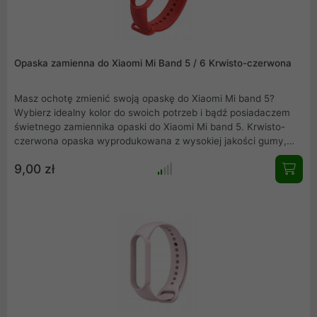
Opaska zamienna do Xiaomi Mi Band 5 / 6 Krwisto-czerwona
Masz ochotę zmienić swoją opaskę do Xiaomi Mi band 5?
Wybierz idealny kolor do swoich potrzeb i bądź posiadaczem
świetnego zamiennika opaski do Xiaomi Mi band 5. Krwisto-
czerwona opaska wyprodukowana z wysokiej jakości gumy,
precyzyjnie wykonana, nie obciera skóry, wygodna w
9,00 zł
użytkowaniu. Elegancka, łatwa w montażu i idealnie
dopasowana do Mi band 5.