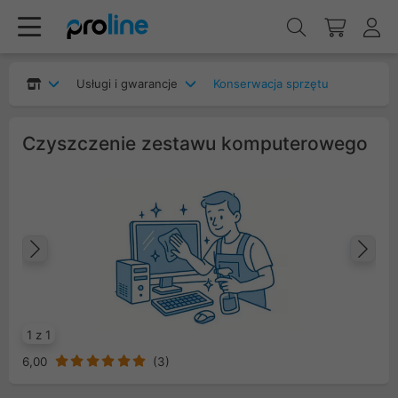
Usługi i gwarancje
Konserwacja sprzętu
Czyszczenie zestawu komputerowego
Poprzedni
Na
1 z 1
6,00
(
3
)