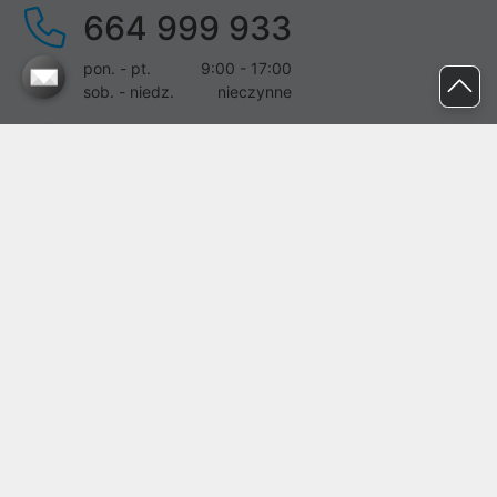
664 999 933
pon. - pt.
9:00 - 17:00
sob. - niedz.
nieczynne
pomoc@proline.pl
Dołącz do nas
Zgłoś błąd na stronie
Proline SA z siedzibą w Mirkowie (55-095), przy ul. Brzozowej 5,
wpisana do rejestru przedsiębiorców Krajowego Rejestru Sądowego
przez Sąd Rejonowy dla Wrocławia-Fabrycznej we Wrocławiu, VI
Wydział Gospodarczy Krajowego Rejestru Sądowego pod nr KRS:
0000282071, NIP: 8951898022, REGON: 020482041, BDO:
000437899. Kapitał zakładowy Spółki wynosi 500000,00 zł i został
on opłacony w całości.
© proline 1996 - 2026. Wszelkie prawa zastrzeżone.