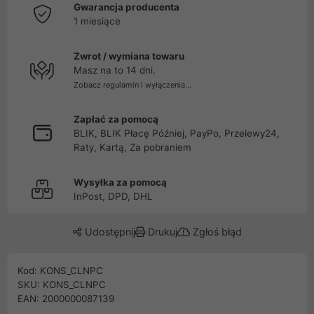
Gwarancja producenta
1 miesiące
Zwrot / wymiana towaru
Masz na to 14 dni.
Zobacz regulamin i wyłączenia...
Zapłać za pomocą
BLIK, BLIK Płacę Później, PayPo, Przelewy24,
Raty, Kartą, Za pobraniem
Wysyłka za pomocą
InPost, DPD, DHL
Udostępnij
Drukuj
Zgłoś błąd
Kod: KONS_CLNPC
SKU: KONS_CLNPC
EAN: 2000000087139