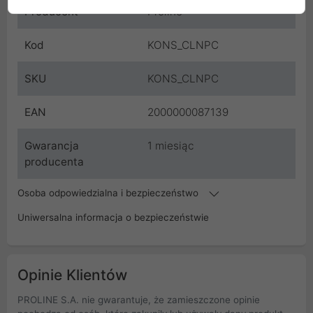
Producent
Proline
Kod
KONS_CLNPC
SKU
KONS_CLNPC
EAN
2000000087139
Gwarancja
1 miesiąc
producenta
Osoba odpowiedzialna i bezpieczeństwo
Uniwersalna informacja o bezpieczeństwie
Opinie Klientów
PROLINE S.A. nie gwarantuje, że zamieszczone opinie