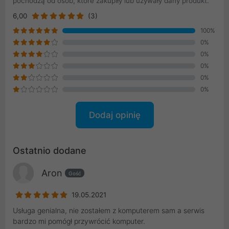
pochodzą od osób, które zakupiły lub używały dany produkt.
6,00
(3)
100%
0%
0%
0%
0%
0%
Dodaj opinię
Ostatnio dodane
Aron
Gość
19.05.2021
Usługa genialna, nie zostałem z komputerem sam a serwis
bardzo mi pomógł przywrócić komputer.