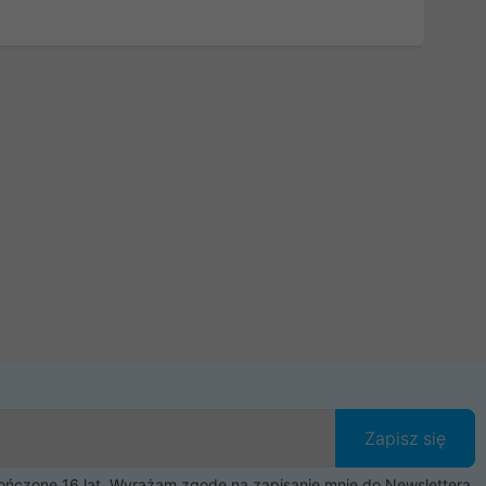
Zapisz się
czone 16 lat. Wyrażam zgodę na zapisanie mnie do Newslettera