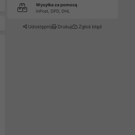
Wysyłka za pomocą
InPost, DPD, DHL
Udostępnij
Drukuj
Zgłoś błąd