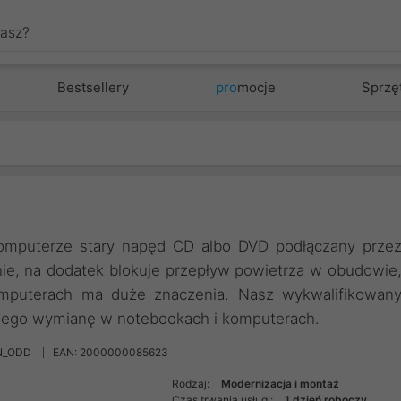
Bestsellery
pro
mocje
Sprzę
mputerze stary napęd CD albo DVD podłączany prze
ie, na dodatek blokuje przepływ powietrza w obudowie
mputerach ma duże znaczenia. Nasz wykwalifikowan
 jego wymianę w notebookach i komputerach.
N_ODD
EAN: 2000000085623
Rodzaj:
Modernizacja i montaż
Czas trwania usługi:
1 dzień roboczy