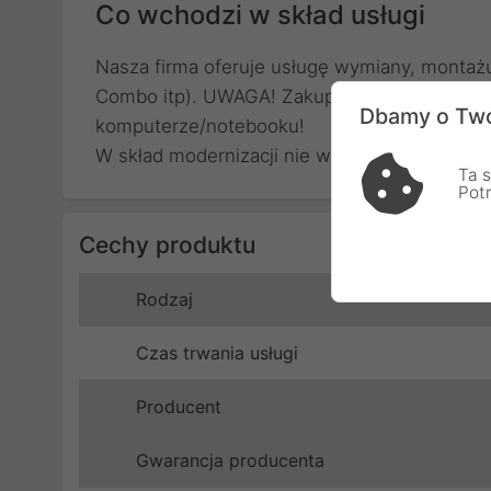
Co wchodzi w skład usługi
Nasza firma oferuje usługę wymiany, montaż
Combo itp). UWAGA! Zakup pojedynczej ilośc
Dbamy o Two
komputerze/notebooku!
W skład modernizacji nie wchodzi zakup no
Ta s
Pot
Cechy produktu
Rodzaj
Czas trwania usługi
Producent
Gwarancja producenta