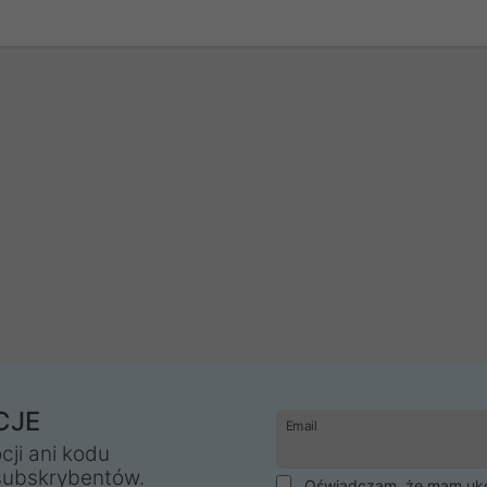
CJE
Email
cji ani kodu
subskrybentów.
Oświadczam, że mam ukoń