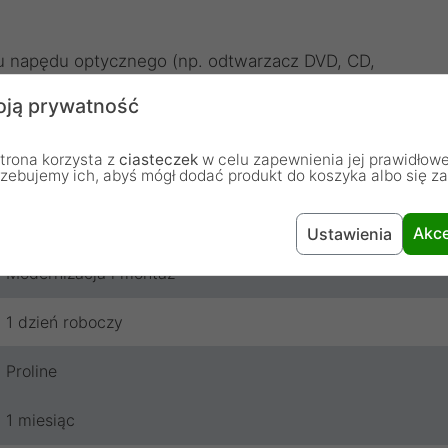
u napędu optycznego (np. odtwarzacz DVD, CD,
i niniejszej usługi dotyczy wymiany napędu w jednym
ją prywatność
wego napędu.
trona korzysta z
ciasteczek
w celu zapewnienia jej prawidłowe
rzebujemy ich, abyś mógł dodać produkt do koszyka albo się z
Akce
Ustawienia
Modernizacja i montaż
1 dzień roboczy
Proline
1 miesiąc