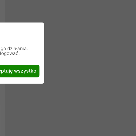
go działania.
alogować.
ptuję wszystko