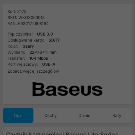
Kod: 3178
SKU: WKQX060013
EAN: 6932172608194
Typ czytnika:
USB 3.0
Obsługiwane karty:
SD/TF
Kolor:
Szary
Wymiary:
22x76x11 mm
Transfer:
104 Mbps
Port wejściowy:
USB-A
Zobacz więcej szczegółów
Opis
Cechy
Opinie
Raty
Czytnik kart pamięci Baseus Lite Series