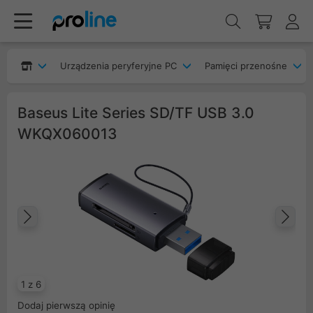
Urządzenia peryferyjne PC
Pamięci przenośne
Baseus Lite Series SD/TF USB 3.0
WKQX060013
Poprzedni
Na
1 z 6
Dodaj pierwszą opinię