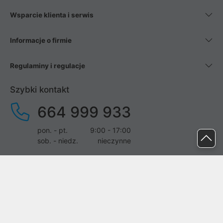
Wsparcie klienta i serwis
Informacje o firmie
Regulaminy i regulacje
Szybki kontakt
664 999 933
pon. - pt.
9:00 - 17:00
sob. - niedz.
nieczynne
pomoc@proline.pl
Dołącz do nas