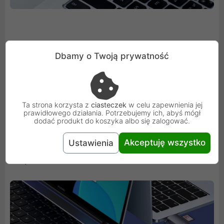
Dbamy o Twoją prywatność
Kompaktowy i lekki
Zarówno opływowy kształt jak i kolorystyka oraz jakość
Ta strona korzysta z
ciasteczek
w celu zapewnienia jej
wykonania sprawiają, że czytnik prezentuje się
prawidłowego działania. Potrzebujemy ich, abyś mógł
nowocześnie. Dzięki małemu rozmiarowi i niewielkiej
dodać produkt do koszyka albo się zalogować.
wadze (18 g) z powodzeniem zmieścisz go w kieszeni
Akceptuję wszystko
Ustawienia
plecaka, torby, a nawet podręcznej saszetce. Odczytuje
karty do 2TB.