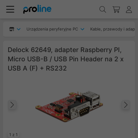
Urządzenia peryferyjne PC
Kable, przewody i adapt
Delock 62649, adapter Raspberry PI,
Micro USB-B / USB Pin Header na 2 x
USB A (F) + RS232
Poprzedni
Na
1 z 1