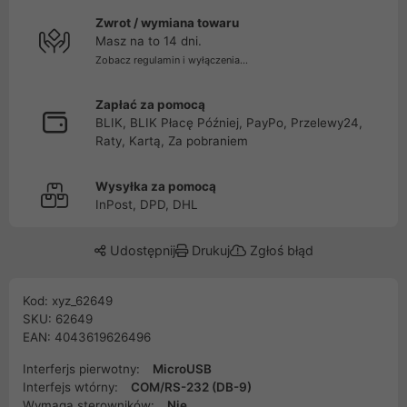
Zwrot / wymiana towaru
Masz na to 14 dni.
Zobacz regulamin i wyłączenia...
Zapłać za pomocą
BLIK, BLIK Płacę Później, PayPo, Przelewy24,
Raty, Kartą, Za pobraniem
Wysyłka za pomocą
InPost, DPD, DHL
Udostępnij
Drukuj
Zgłoś błąd
Kod: xyz_62649
SKU: 62649
EAN: 4043619626496
Interferjs pierwotny:
MicroUSB
Interfejs wtórny:
COM/RS-232 (DB-9)
Wymaga sterowników:
Nie