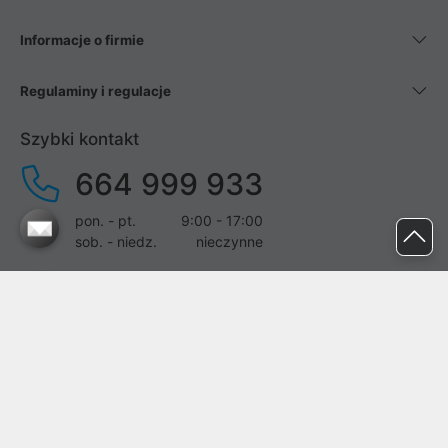
Informacje o firmie
Regulaminy i regulacje
Szybki kontakt
664 999 933
pon. - pt.
9:00 - 17:00
sob. - niedz.
nieczynne
pomoc@proline.pl
Dołącz do nas
Zgłoś błąd na stronie