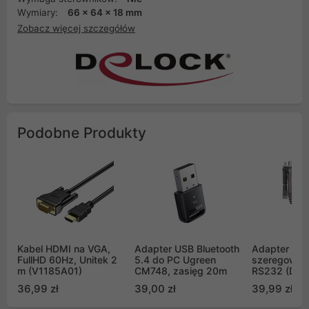
Wymiary:
66 x 64 x 18 mm
Zobacz więcej szczegółów
Podobne Produkty
Kabel HDMI na VGA,
Adapter USB Bluetooth
Adapter Kab
FullHD 60Hz, Unitek 2
5.4 do PC Ugreen
szeregowy 
m (V1185A01)
CM748, zasięg 20m
RS232 (DB9F
36,99 zł
39,00 zł
39,99 zł