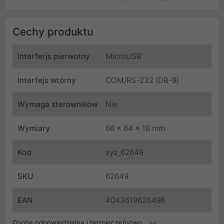
Cechy produktu
Interferjs pierwotny
MicroUSB
Interfejs wtórny
COM/RS-232 (DB-9)
Wymaga sterowników
Nie
Wymiary
66 x 64 x 18 mm
Kod
xyz_62649
SKU
62649
EAN
4043619626496
Osoba odpowiedzialna i bezpieczeństwo