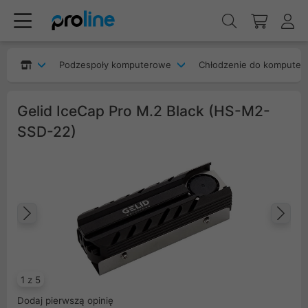
Podzespoły komputerowe
Chłodzenie do komputer
Gelid IceCap Pro M.2 Black (HS-M2-
SSD-22)
Poprzedni
Na
1 z 5
Dodaj pierwszą opinię