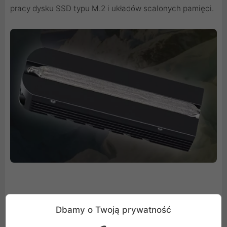
pracy dysku SSD typu M.2 i układów scalonych pamięci.
Dbamy o Twoją prywatność