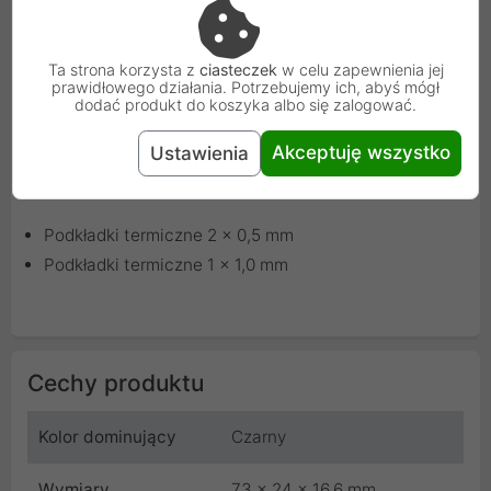
Łatwa i niezawodna instalacja
Wszystkie potrzebne akcesoria znajdują się w pakiecie
Ta strona korzysta z
ciasteczek
w celu zapewnienia jej
produktu, a instalacja jest bardzo prosta i szybka.
prawidłowego działania. Potrzebujemy ich, abyś mógł
dodać produkt do koszyka albo się zalogować.
Akceptuję wszystko
Ustawienia
Akcesoria w zestawie:
Podkładki termiczne 2 x 0,5 mm
Podkładki termiczne 1 x 1,0 mm
Cechy produktu
Kolor dominujący
Czarny
Wymiary
73 x 24 x 16.6 mm