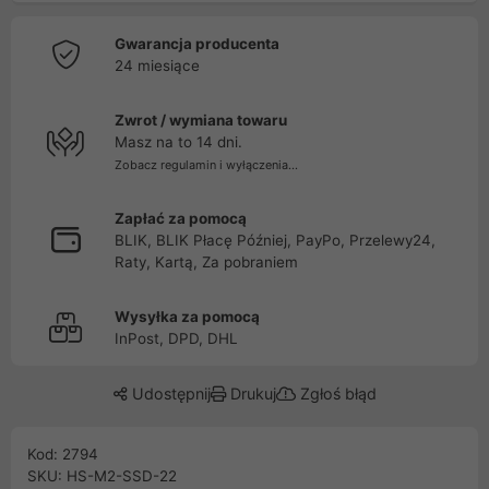
Gwarancja producenta
24 miesiące
Zwrot / wymiana towaru
Masz na to 14 dni.
Zobacz regulamin i wyłączenia...
Zapłać za pomocą
BLIK, BLIK Płacę Później, PayPo, Przelewy24,
Raty, Kartą, Za pobraniem
Wysyłka za pomocą
InPost, DPD, DHL
Udostępnij
Drukuj
Zgłoś błąd
Kod: 2794
SKU: HS-M2-SSD-22