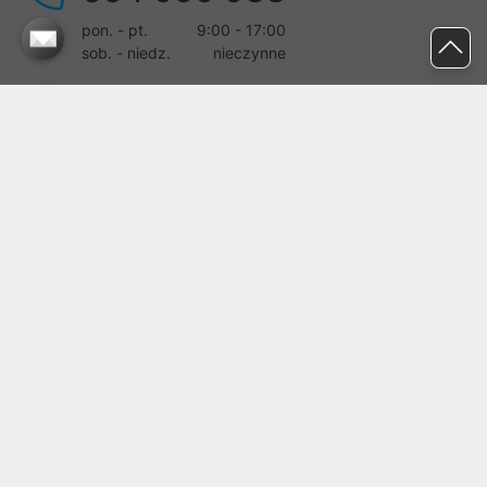
pon. - pt.
9:00 - 17:00
sob. - niedz.
nieczynne
pomoc@proline.pl
Dołącz do nas
Zgłoś błąd na stronie
Proline SA z siedzibą w Mirkowie (55-095), przy ul. Brzozowej 5,
wpisana do rejestru przedsiębiorców Krajowego Rejestru Sądowego
przez Sąd Rejonowy dla Wrocławia-Fabrycznej we Wrocławiu, VI
Wydział Gospodarczy Krajowego Rejestru Sądowego pod nr KRS:
0000282071, NIP: 8951898022, REGON: 020482041, BDO:
000437899. Kapitał zakładowy Spółki wynosi 500000,00 zł i został
on opłacony w całości.
© proline 1996 - 2026. Wszelkie prawa zastrzeżone.