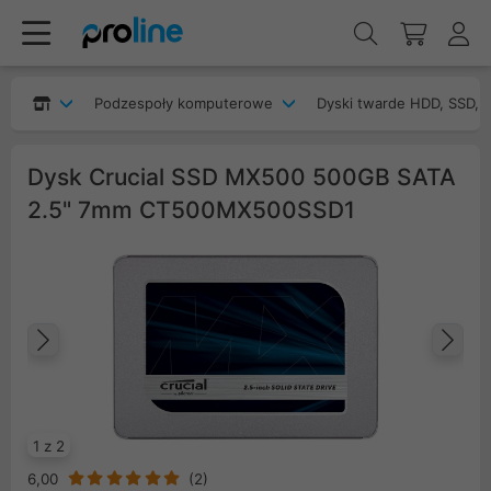
Podzespoły komputerowe
Dyski twarde HDD, SSD, 
Dysk Crucial SSD MX500 500GB SATA
2.5" 7mm CT500MX500SSD1
Poprzedni
Na
1 z 2
6,00
(
2
)