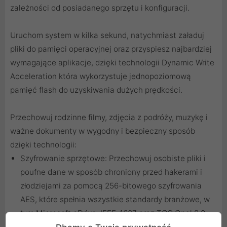
zależności od posiadanego sprzętu i konfiguracji.
Uruchom system w kilka sekund, natychmiast załaduj
pliki do pamięci operacyjnej oraz przyspiesz najbardziej
wymagające aplikacje, dzięki technologii Dynamic Write
Acceleration która wykorzystuje jednopoziomową
pamięć flash do uzyskiwania dużych prędkości.
Przechowuj rodzinne filmy, zdjęcia z podróży, muzykę i
ważne dokumenty w wygodny i bezpieczny sposób
dzięki technologii:
Szyfrowanie sprzętowe: Przechowuj osobiste pliki i
poufne dane w sposób chroniony przed hakerami i
złodziejami za pomocą 256-bitowego szyfrowania
AES, które spełnia wszystkie standardy branżowe, w
tym Microsoft eDrive, IEEE-1667 oraz TCG Opal 2.0.
Odporność na utratę zasilania: Aby zapobiec utracie