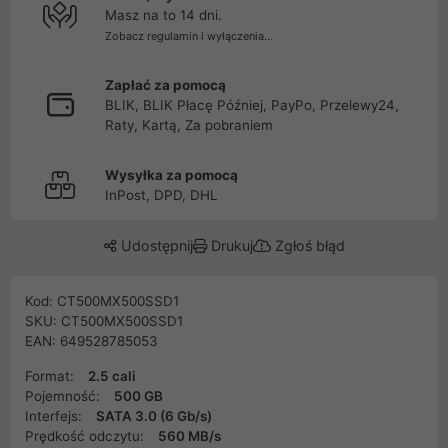
Masz na to 14 dni.
Zobacz regulamin i wyłączenia...
Zapłać za pomocą
BLIK, BLIK Płacę Później, PayPo, Przelewy24,
Raty, Kartą, Za pobraniem
Wysyłka za pomocą
InPost, DPD, DHL
Udostępnij
Drukuj
Zgłoś błąd
Kod: CT500MX500SSD1
SKU: CT500MX500SSD1
EAN: 649528785053
Format:
2.5 cali
Pojemność:
500 GB
Interfejs:
SATA 3.0 (6 Gb/s)
Prędkość odczytu:
560 MB/s