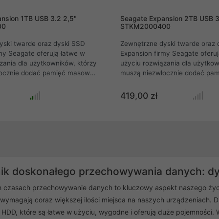
nsion 1TB USB 3.2 2,5"
Seagate Expansion 2TB USB 3
00
STKM2000400
yski twarde oraz dyski SSD
Zewnętrzne dyski twarde oraz 
my Seagate oferują łatwe w
Expansion firmy Seagate oferuj
zania dla użytkowników, którzy
użyciu rozwiązania dla użytkow
ocznie dodać pamięć masową
muszą niezwłocznie dodać pa
omputera. Sprawdzą się
do swojego komputera. Sprawd
równo w użytku domowym jak i
doskonale zarówno w użytku d
419,00 zł
a pojemność sprawia że już
w firmie. Duża pojemność spraw
raknie Ci miejsca na
nigdy nie zabraknie Ci miejsca 
pliki, zdjęcia czy filmy.
najważniejsze pliki, zdjęcia czy 
ik doskonałego przechowywania danych: d
h czasach przechowywanie danych to kluczowy aspekt naszego życia
ymagają coraz większej ilości miejsca na naszych urządzeniach. D
HDD, które są łatwe w użyciu, wygodne i oferują duże pojemności. 