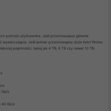
h potrzeb użytkownika. Jeśli przechowujesz głównie
 wystarczająca. Jeśli jednak przechowujesz duże ilości filmów,
ększej pojemności, takiej jak 4 TB, 6 TB czy nawet 10 TB.
/s
b/s
0 Gb/s
o 40 Gb/s