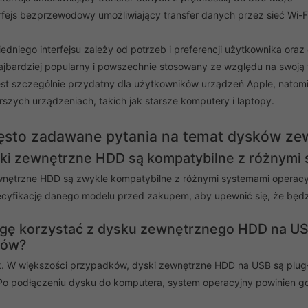
erfejs bezprzewodowy umożliwiający transfer danych przez sieć Wi-F
dniego interfejsu zależy od potrzeb i preferencji użytkownika oraz
najbardziej popularny i powszechnie stosowany ze względu na swoją 
est szczególnie przydatny dla użytkowników urządzeń Apple, natomias
rszych urządzeniach, takich jak starsze komputery i laptopy.
ęsto zadawane pytania na temat dysków z
ski zewnętrzne HDD są kompatybilne z różnymi
wnętrzne HDD są zwykle kompatybilne z różnymi systemami operacyj
cyfikację danego modelu przed zakupem, aby upewnić się, że będzi
gę korzystać z dysku zewnętrznego HDD na US
ków?
. W większości przypadków, dyski zewnętrzne HDD na USB są plug-
Po podłączeniu dysku do komputera, system operacyjny powinien go