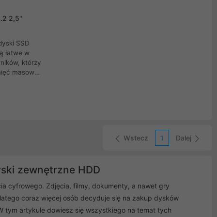
.2 2,5"
dyski SSD
ą łatwe w
ników, którzy
mięć masową
zą się
omowym jak i
ia że już
na
filmy.
Wstecz
1
Dalej
yski zewnętrzne HDD
 cyfrowego. Zdjęcia, filmy, dokumenty, a nawet gry
latego coraz więcej osób decyduje się na zakup dysków
W tym artykule dowiesz się wszystkiego na temat tych