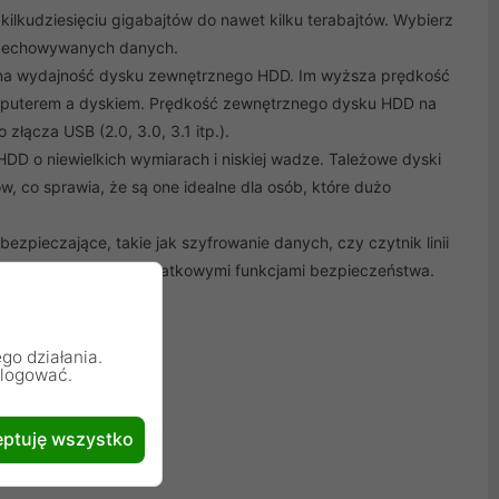
lkudziesięciu gigabajtów do nawet kilku terabajtów. Wybierz
przechowywanych danych.
m na wydajność dysku zewnętrznego HDD. Im wyższa prędkość
komputerem a dyskiem. Prędkość zewnętrznego dysku HDD na
złącza USB (2.0, 3.0, 3.1 itp.).
HDD o niewielkich wymiarach i niskiej wadze. Tależowe dyski
, co sprawia, że są one idealne dla osób, które dużo
pieczające, takie jak szyfrowanie danych, czy czytnik linii
żyć zakup modelu z dodatkowymi funkcjami bezpieczeństwa.
go działania.
alogować.
ptuję wszystko