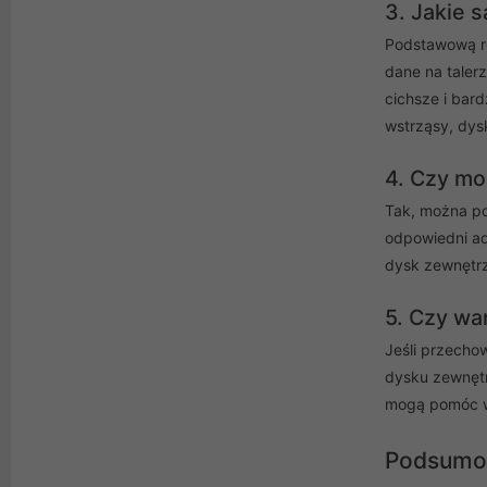
3. Jakie 
Podstawową ró
dane na taler
cichsze i bard
wstrząsy, dys
4. Czy mo
Tak, można po
odpowiedni ad
dysk zewnętrz
5. Czy wa
Jeśli przecho
dysku zewnętr
mogą pomóc w
Podsumo