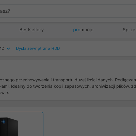
Bestsellery
pro
mocje
Sprzę
M2
Dyski zewnętrzne HDD
nego przechowywania i transportu dużej ilości danych. Podłączany 
ami. Idealny do tworzenia kopii zapasowych, archiwizacji plików, zd
owie.