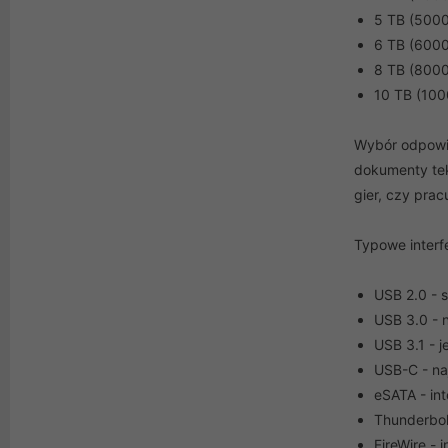
5 TB (5000
6 TB (6000
8 TB (8000
10 TB (100
Wybór odpowie
dokumenty tek
gier, czy pra
Typowe interf
USB 2.0 - 
USB 3.0 - n
USB 3.1 - j
USB-C - naj
eSATA - int
Thunderbolt
FireWire - 