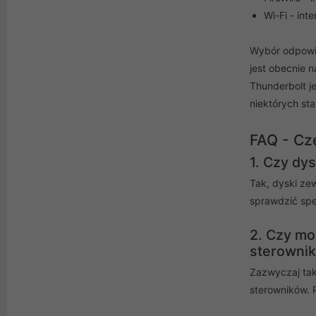
Wi-Fi - int
Wybór odpowie
jest obecnie 
Thunderbolt j
niektórych sta
FAQ - Cz
1. Czy dy
Tak, dyski ze
sprawdzić spe
2. Czy mo
sterowni
Zazwyczaj tak
sterowników. 