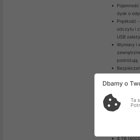
Pojemność 
dysk o odp
Prędkość -
odczytu i 
USB zależy 
Wymiary i w
zewnętrzne 
podróżują.
Bezpieczeń
papilarnyc
Dbamy o Two
Typowe pojem
Ta s
Pot
500 GB
1 TB (1000
2 TB (2000
3 TB (3000
4 TB (4000