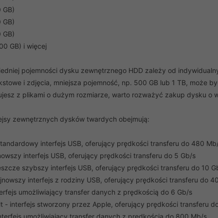
 GB)
 GB)
 GB)
00 GB) i więcej
dniej pojemności dysku zewnętrznego HDD zależy od indywidualnyc
stowe i zdjęcia, mniejsza pojemność, np. 500 GB lub 1 TB, może być
cujesz z plikami o dużym rozmiarze, warto rozważyć zakup dysku o wi
ejsy zewnętrznych dysków twardych obejmują:
standardowy interfejs USB, oferujący prędkości transferu do 480 Mb
owszy interfejs USB, oferujący prędkości transferu do 5 Gb/s
eszcze szybszy interfejs USB, oferujący prędkości transferu do 10 G
nowszy interfejs z rodziny USB, oferujący prędkości transferu do 4
erfejs umożliwiający transfer danych z prędkością do 6 Gb/s
 - interfejs stworzony przez Apple, oferujący prędkości transferu d
interfejs umożliwiający transfer danych z prędkością do 800 Mb/s