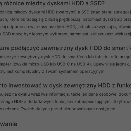
są różnice między dyskami HDD a SSD?
żnicą między dyskami HDD (twardymi) a SSD (stąd stanu stałego)
zach, które obracają się z dużą prędkością, natomiast dyski SSD pr
ziej odporne na wstrząsy niż dyski HDD, jednak zazwyczaj są również
k SSD może być lepszym wyborem, natomiast jeśli szukasz większej
żna podłączyć zewnętrzny dysk HDD do smartfo
dłączyć zewnętrzny dysk HDD do smartfona lub tabletu, o ile urzą
apter (zwykle micro-USB lub USB-C na USB-A). Upewnij się jednak, 
ny jest kompatybilny z Twoim systemem operacyjnym.
rto inwestować w dysk zewnętrzny HDD z funk
wujesz na dysku wrażliwe informacje, takie jak dane osobowe, dok
znego HDD z dodatkowymi funkcjami zabezpieczającymi. Szyfrowanie da
 ochronie Twoich danych przed nieuprawnionym dostępem.
wanie