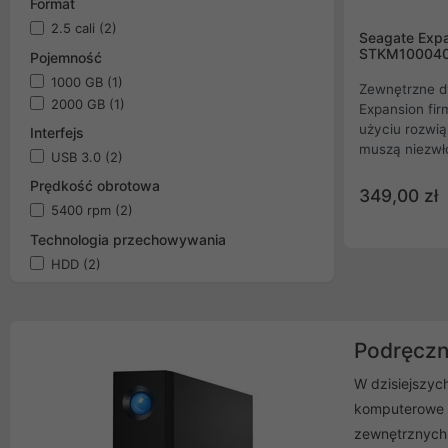
Format
2.5 cali
(2)
Seagate Expa
STKM10004
Pojemność
1000 GB
(1)
Zewnętrzne d
2000 GB
(1)
Expansion fir
użyciu rozwią
Interfejs
muszą niezwł
USB 3.0
(2)
do swojego k
Prędkość obrotowa
doskonale za
349,00 zł
w firmie. Duż
5400 rpm
(2)
nigdy nie zab
Technologia przechowywania
najważniejsze 
HDD
(2)
Podręczn
W dzisiejszyc
komputerowe w
zewnętrznych 