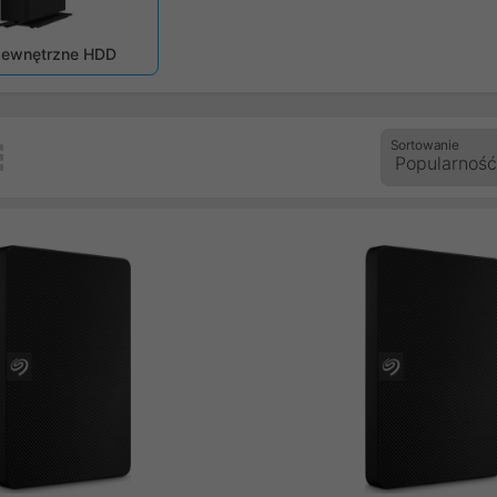
zedni
zewnętrzne HDD
Sortowanie