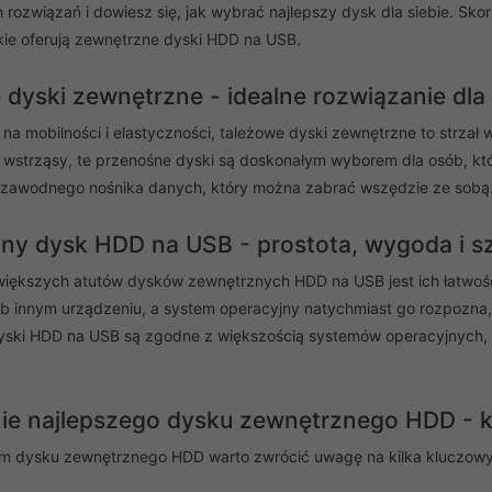
 rozwiązań i dowiesz się, jak wybrać najlepszy dysk dla siebie. Sk
akie oferują zewnętrzne dyski HDD na USB.
 dyski zewnętrzne - idealne rozwiązanie dla
i na mobilności i elastyczności, tależowe dyski zewnętrzne to strzał w 
 wstrząsy, te przenośne dyski są doskonałym wyborem dla osób, któr
ezawodnego nośnika danych, który można zabrać wszędzie ze sobą
ny dysk HDD na USB - prostota, wygoda i s
iększych atutów dysków zewnętrznych HDD na USB jest ich łatwoś
b innym urządzeniu, a system operacyjny natychmiast go rozpozna
ski HDD na USB są zgodne z większością systemów operacyjnych, co
ie najlepszego dysku zewnętrznego HDD - k
 dysku zewnętrznego HDD warto zwrócić uwagę na kilka kluczowych