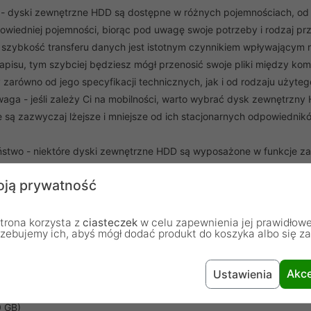
- dyski zewnętrzne HDD są dostępne w różnych pojemnościach, od ki
owiedniej pojemności, biorąc pod uwagę swoje potrzeby i rodzaj 
 szybkość transferu danych jest istotnym czynnikiem wpływający
zapisu, tym szybciej będziesz mógł przenosić swoje pliki między 
zarówno od jego specyfikacji technicznych, jak i od rodzaju użytego 
aga - jeśli zależy Ci na mobilności, warto wybrać dysk zewnętrzny 
są zazwyczaj lżejsze i mniejsze od ich stacjonarnych odpowiedników
stwo - niektóre dyski zewnętrzne HDD są wyposażone w funkcje zabez
h. Jeśli przechowujesz na dysku wrażliwe informacje, warto rozwa
ją prywatność
ności zewnętrznych dysków talerzowych (HDD) obejmują:
trona korzysta z
ciasteczek
w celu zapewnienia jej prawidłowe
rzebujemy ich, abyś mógł dodać produkt do koszyka albo się z
 GB)
 GB)
Akce
Ustawienia
 GB)
 GB)