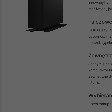
innowacyjnych
możliwości, j
Tależowe
Jeśli zależy C
odporności na
potrzebują ni
Zewnętrz
Jednym z najw
komputerze lu
Zewnętrzne dy
użyciu.
Wybieran
Przed zakupem