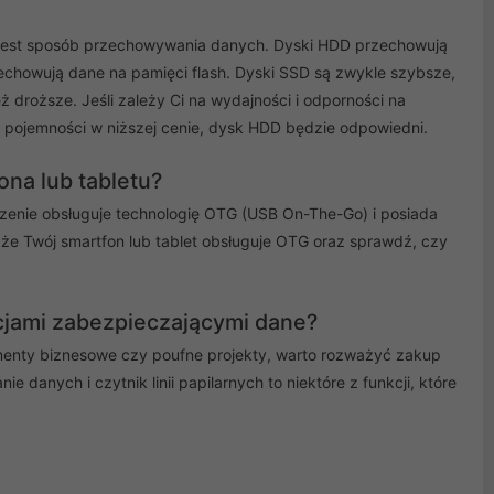
 jest sposób przechowywania danych. Dyski HDD przechowują
zechowują dane na pamięci flash. Dyski SSD są zwykle szybsze,
 droższe. Jeśli zależy Ci na wydajności i odporności na
 pojemności w niższej cenie, dysk HDD będzie odpowiedni.
na lub tabletu?
dzenie obsługuje technologię OTG (USB On-The-Go) i posiada
że Twój smartfon lub tablet obsługuje OTG oraz sprawdź, czy
cjami zabezpieczającymi dane?
umenty biznesowe czy poufne projekty, warto rozważyć zakup
nych i czytnik linii papilarnych to niektóre z funkcji, które