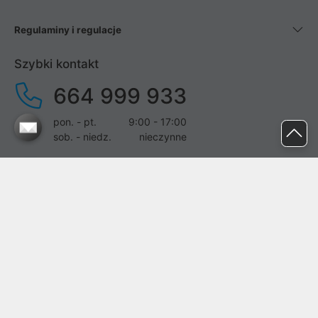
Regulaminy i regulacje
Szybki kontakt
664 999 933
pon. - pt.
9:00 - 17:00
sob. - niedz.
nieczynne
pomoc@proline.pl
Dołącz do nas
Zgłoś błąd na stronie
Proline SA z siedzibą w Mirkowie (55-095), przy ul. Brzozowej 5,
wpisana do rejestru przedsiębiorców Krajowego Rejestru Sądowego
przez Sąd Rejonowy dla Wrocławia-Fabrycznej we Wrocławiu, VI