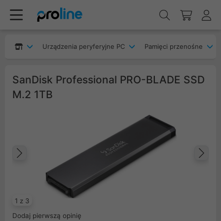
Urządzenia peryferyjne PC
Pamięci przenośne
SanDisk Professional PRO-BLADE SSD
M.2 1TB
Poprzedni
Na
1 z 3
Dodaj pierwszą opinię