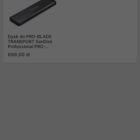
Dysk do PRO-BLADE
TRANSPORT SanDisk
Professional PRO-
BLADE SSD M.2 1TB
699,00 zł
WW