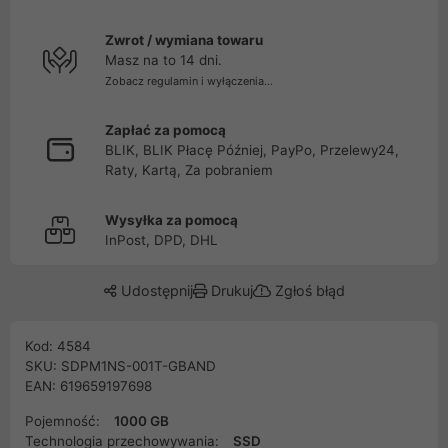
Zwrot / wymiana towaru
Masz na to 14 dni.
Zobacz regulamin i wyłączenia...
Zapłać za pomocą
BLIK, BLIK Płacę Później, PayPo, Przelewy24,
Raty, Kartą, Za pobraniem
Wysyłka za pomocą
InPost, DPD, DHL
Udostępnij
Drukuj
Zgłoś błąd
Kod: 4584
SKU: SDPM1NS-001T-GBAND
EAN: 619659197698
Pojemność:
1000 GB
Technologia przechowywania:
SSD