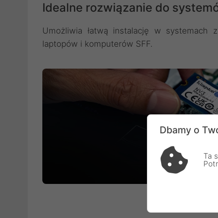
Idealne rozwiązanie do systemó
Umożliwia łatwą instalację w systemach 
laptopów i komputerów SFF.
Dbamy o Two
Ta s
Pot