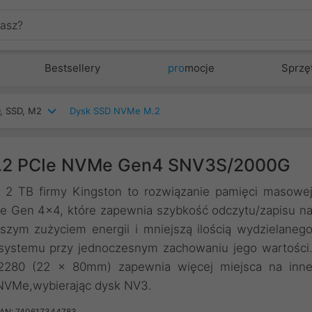
Bestsellery
pro
mocje
Sprzę
, SSD, M2
Dysk SSD NVMe M.2
M.2 PCIe NVMe Gen4 SNV3S/2000G
 TB firmy Kingston to rozwiązanie pamięci masowe
Me Gen 4x4, które zapewnia szybkość odczytu/zapisu n
zym zużyciem energii i mniejszą ilością wydzielaneg
 systemu przy jednoczesnym zachowaniu jego wartości
 2280 (22 x 80mm) zapewnia więcej miejsca na inn
 NVMe,wybierając dysk NV3.
AN: 740617344783