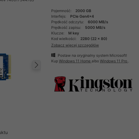
Pojemność:
2000 GB
Interfejs:
PCIe Gen4x4
Prędkość odczytu:
6000 MB/s
Prędkość zapisu:
5000 MB/s
Klucze:
M key
Kod wielkości:
2280 (22 x 80)
Zobacz więcej szczegółów
Postaw na oryginalny system Microsoft!
Kup
Windows 11 Home
albo
Windows 11 Pro
.
Następny
uktu