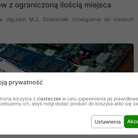
w z ograniczoną ilością miejsca
ze złączem M.2. Doskonałe rozwiązanie do cienkich
ją prywatność
trona korzysta z
ciasteczek
w celu zapewnienia jej prawidłowe
rzebujemy ich, abyś mógł dodać produkt do koszyka albo się z
Akce
Ustawienia