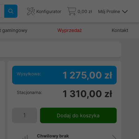
Konfigurator
0,00 zł
Mój Proline
t gamingowy
Wyprzedaż
Kontakt
1 275,00 zł
Wysyłkowa:
j
1 310,00 zł
Stacjonarna:
a
o
.
Dodaj do koszyka
e
Chwilowy brak