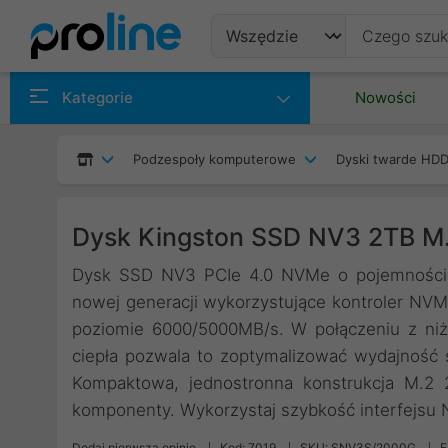
Produkty
Kategorie
Nowości
Producenci
Podzespoły komputerowe
Dyski twarde HDD
Kategorie
Dysk Kingston SSD NV3 2TB 
Dysk SSD NV3 PCIe 4.0 NVMe o pojemności 2
nowej generacji wykorzystujące kontroler NV
poziomie 6000/5000MB/s. W połączeniu z niżs
ciepła pozwala to zoptymalizować wydajność
Kompaktowa, jednostronna konstrukcja M.2
komponenty. Wykorzystaj szybkość interfejsu
Dodaj pierwszą opinię
Kod: 7019
SKU: SNV3S/2000G
E