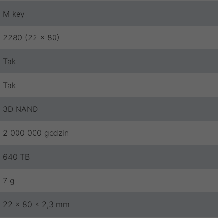
M key
2280 (22 x 80)
Tak
Tak
3D NAND
2 000 000 godzin
640 TB
7 g
22 x 80 x 2,3 mm