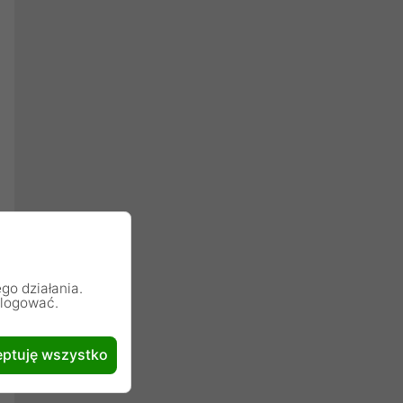
go działania.
alogować.
ptuję wszystko