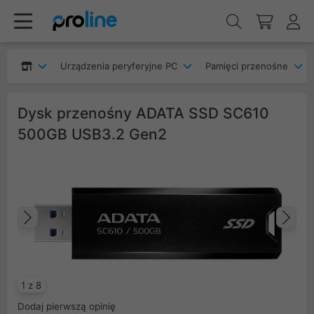
Urządzenia peryferyjne PC
Pamięci przenośne
Dysk przenośny ADATA SSD SC610
500GB USB3.2 Gen2
Poprzedni
Na
1 z 8
Dodaj pierwszą opinię