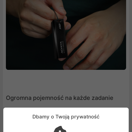
Ogromna pojemność na każde zadanie
Czy Twoja pamięć masowa ma odpowiednią pojemność?
Dbamy o Twoją prywatność
Dysk SC610 o maksymalnej pojemności 2000 GB
zapewnia mnóstwo miejsca na filmy w jakości 4K,