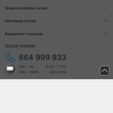
Wsparcie klienta i serwis
Informacje o firmie
Regulaminy i regulacje
Szybki kontakt
664 999 933
pon. - pt.
9:00 - 17:00
sob. - niedz.
nieczynne
pomoc@proline.pl
Dołącz do nas