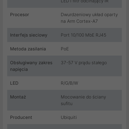
LED i filtr odcinający IR
Procesor
Dwurdzeniowy układ oparty
na Arm Cortex-A7
Interfejs sieciowy
Port 10/100 MbE RJ45
Metoda zasilania
PoE
Obsługiwany zakres
37-57 V prądu stałego
napięcia
LED
R/G/B/W
Montaż
Mocowanie do ściany
sufitu
Producent
Ubiquiti