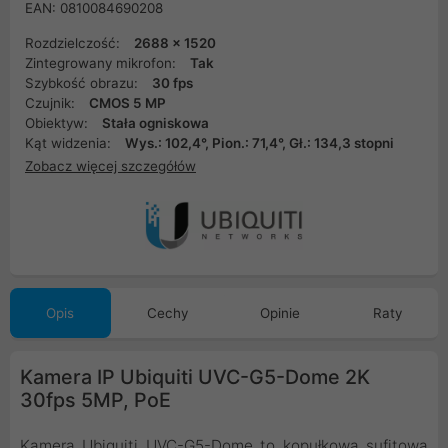
EAN: 0810084690208
Rozdzielczość:
2688 x 1520
Zintegrowany mikrofon:
Tak
Szybkość obrazu:
30 fps
Czujnik:
CMOS 5 MP
Obiektyw:
Stała ogniskowa
Kąt widzenia:
Wys.: 102,4°, Pion.: 71,4°, Gł.: 134,3 stopni
Zobacz więcej szczegółów
Opis
Cechy
Opinie
Raty
Kamera IP Ubiquiti UVC-G5-Dome 2K
30fps 5MP, PoE
Kamera Ubiquiti UVC-G5-Dome to kopułkowa sufitowa