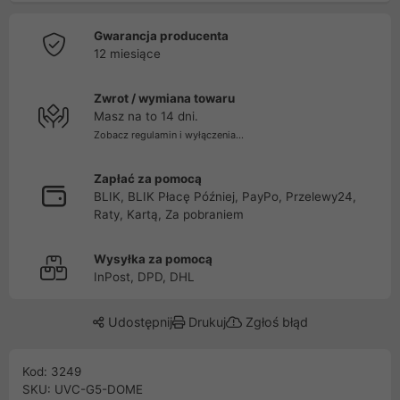
Gwarancja producenta
12 miesiące
Zwrot / wymiana towaru
Masz na to 14 dni.
Zobacz regulamin i wyłączenia...
Zapłać za pomocą
BLIK, BLIK Płacę Później, PayPo, Przelewy24,
Raty, Kartą, Za pobraniem
Wysyłka za pomocą
InPost, DPD, DHL
Udostępnij
Drukuj
Zgłoś błąd
Kod: 3249
SKU: UVC-G5-DOME