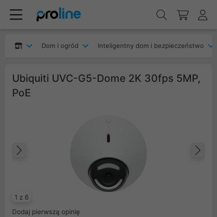
Dom i ogród
Inteligentny dom i bezpieczeństwo
Ubiquiti UVC-G5-Dome 2K 30fps 5MP,
PoE
Poprzedni
Na
1 z 6
Dodaj pierwszą opinię