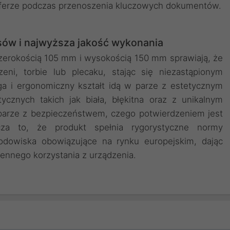
nsferze podczas przenoszenia kluczowych dokumentów.
ów i najwyższa jakość wykonania
zerokością 105 mm i wysokością 150 mm sprawiają, że
eni, torbie lub plecaku, stając się niezastąpionym
a i ergonomiczny kształt idą w parze z estetycznym
cznych takich jak biała, błękitna oraz z unikalnym
parze z bezpieczeństwem, czego potwierdzeniem jest
acza to, że produkt spełnia rygorystyczne normy
odowiska obowiązujące na rynku europejskim, dając
nnego korzystania z urządzenia.