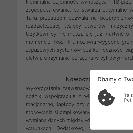
Nominalna pojemność wynosząca 1 TB przekł
zagospodarowania, co stwarza optymalne w
Taka przestrzeń pozwala na bezproblemow
rozdzielczości, tysięcy utworów muzyczn
Użytkownicy nie muszą się już martwić o 
momencie. Nośnik umożliwia wygodne gromad
zapasowych systemów bez konieczności ciągł
ułatwia utrzymanie porządku w cyfrowym ar
Nowoczesna łączność i
Dbamy o Two
Wykorzystanie zaawansowanego interfejsu 
Ta s
nośnik współpracuje z wieloma różnorodn
Pot
stacjonarne, laptopy czy sprzęt mobilny. To
stosowania skomplikowanych przejściówek, c
wymiana danych między wieloma platformami
warunkach. Dodatkowo, nowoczesna archit