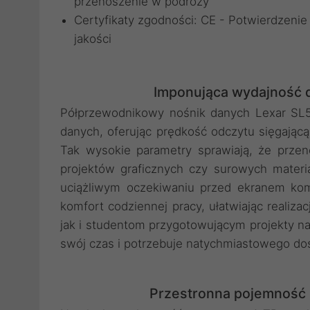
przenoszenie w podróży
Certyfikaty zgodności: CE - Potwierdzenie
jakości
Imponująca wydajność d
Półprzewodnikowy nośnik danych Lexar SL5
danych, oferując prędkość odczytu sięgając
Tak wysokie parametry sprawiają, że prze
projektów graficznych czy surowych mater
uciążliwym oczekiwaniu przed ekranem kom
komfort codziennej pracy, ułatwiając reali
jak i studentom przygotowującym projekty na 
swój czas i potrzebuje natychmiastowego d
Przestronna pojemność 