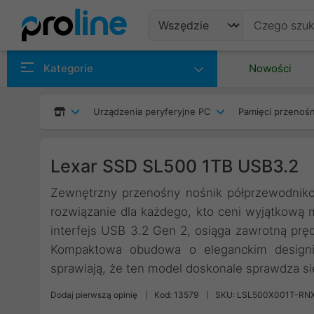
Produkty
Kategorie
Nowości
Producenci
Urządzenia peryferyjne PC
Pamięci przenoś
Kategorie
Lexar SSD SL500 1TB USB3.2
Zewnętrzny przenośny nośnik półprzewodnik
rozwiązanie dla każdego, kto ceni wyjątkową
interfejs USB 3.2 Gen 2, osiąga zawrotną pr
Kompaktowa obudowa o eleganckim designie
sprawiają, że ten model doskonale sprawdza si
Dodaj pierwszą opinię
Kod: 13579
SKU: LSL500X001T-RN