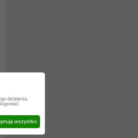
go działania.
alogować.
ptuję wszystko