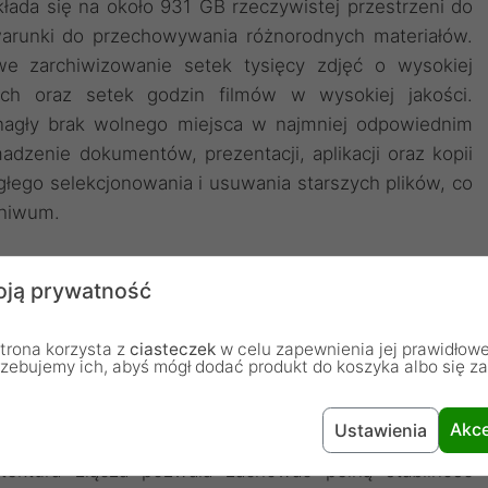
ada się na około 931 GB rzeczywistej przestrzeni do
arunki do przechowywania różnorodnych materiałów.
e zarchiwizowanie setek tysięcy zdjęć o wysokiej
ych oraz setek godzin filmów w wysokiej jakości.
nagły brak wolnego miejsca w najmniej odpowiednim
zenie dokumentów, prezentacji, aplikacji oraz kopii
ego selekcjonowania i usuwania starszych plików, co
chiwum.
 wszechstronna kompatybilność
ją prywatność
USB typ C w standardzie USB 3.2 Gen 2 sprawia, że
trona korzysta z
ciasteczek
w celu zapewnienia jej prawidłowe
ymi urządzeniami, takimi jak nowoczesne komputery
rzebujemy ich, abyś mógł dodać produkt do koszyka albo się z
 uniwersalne i stabilne połączenie eliminuje potrzebę
o znacznie upraszcza codzienną eksploatację. Szybka
Akce
Ustawienia
 pozwala na płynną i bezproblemową pracę w każdych
ektura złącza pozwala zachować pełną stabilność