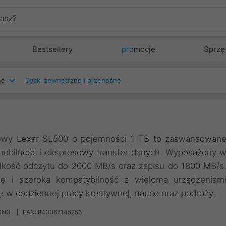
Bestsellery
pro
mocje
Sprzę
ne
Dyski zewnętrzne i przenośne
owy Lexar SL500 o pojemności 1 TB to zaawansowan
 mobilność i ekspresowy transfer danych. Wyposażony 
ędkość odczytu do 2000 MB/s oraz zapisu do 1800 MB/s
 i szeroka kompatybilność z wieloma urządzeniam
ę w codziennej pracy kreatywnej, nauce oraz podróży.
XNG
EAN: 843367145256