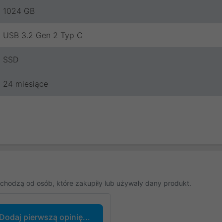
1024 GB
USB 3.2 Gen 2 Typ C
SSD
24 miesiące
chodzą od osób, które zakupiły lub używały dany produkt.
Dodaj pierwszą opinię...