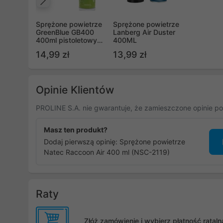
Poprzedni
Sprężone powietrze
Sprężone powietrze
GreenBlue GB400
Lanberg Air Duster
400ml pistoletowy
400ML
atomizer - pistol
14,99 zł
13,99 zł
spray
Opinie Klientów
PROLINE S.A. nie gwarantuje, że zamieszczone opinie po
Masz ten produkt?
Dodaj pierwszą opinię: Sprężone powietrze
Natec Raccoon Air 400 ml (NSC-2119)
Raty
Złóż zamówienie i wybierz płatność rata