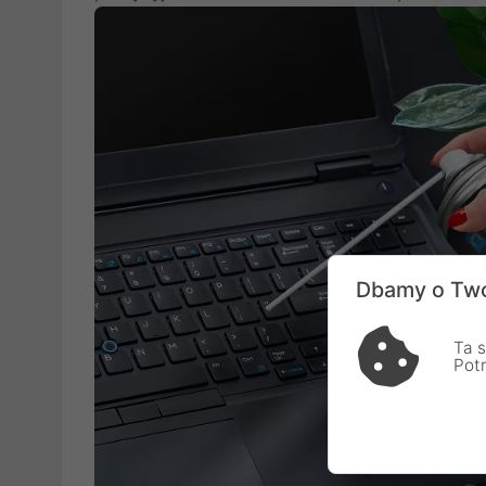
Dbamy o Two
Ta s
Pot