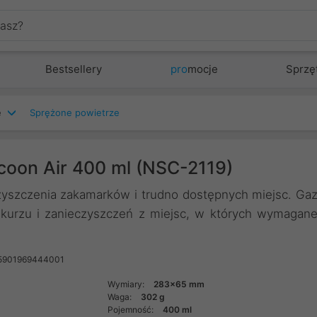
Bestsellery
pro
mocje
Sprzę
e
Sprężone powietrze
coon Air 400 ml (NSC-2119)
zyszczenia zakamarków i trudno dostępnych miejsc. Ga
 kurzu i zanieczyszczeń z miejsc, w których wymagan
 5901969444001
Wymiary:
283x65 mm
Waga:
302 g
Pojemność:
400 ml