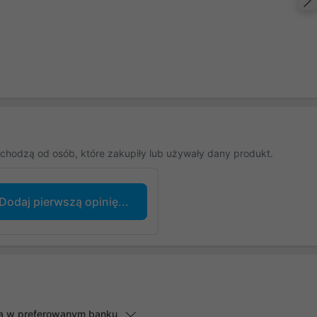
chodzą od osób, które zakupiły lub używały dany produkt.
Dodaj pierwszą opinię...
lną w preferowanym banku