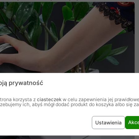
ją prywatność
trona korzysta z
ciasteczek
w celu zapewnienia jej prawidłowe
rzebujemy ich, abyś mógł dodać produkt do koszyka albo się z
Akce
Ustawienia