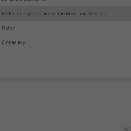
Rurka do czyszczenia trudno dostępnych miejsc
Natec
6 miesięcy