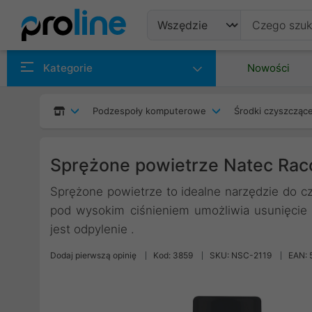
Produkty
Kategorie
Nowości
Producenci
Podzespoły komputerowe
Środki czyszcząc
Kategorie
Sprężone powietrze Natec Rac
Sprężone powietrze to idealne narzędzie do c
pod wysokim ciśnieniem umożliwia usunięcie
jest odpylenie .
Dodaj pierwszą opinię
Kod: 3859
SKU: NSC-2119
EAN: