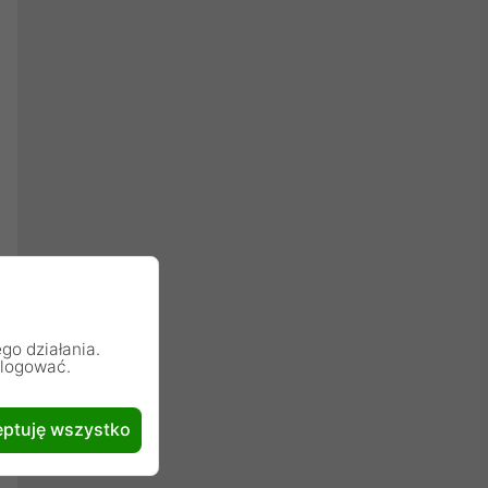
go działania.
alogować.
ptuję wszystko