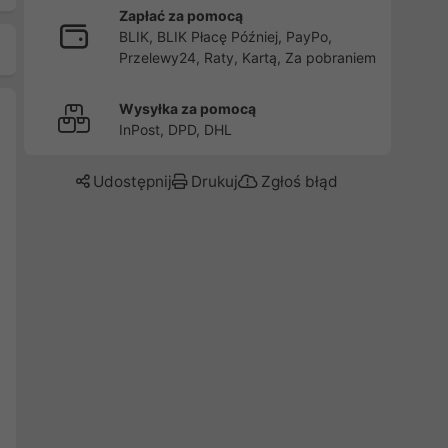
Zapłać za pomocą
BLIK, BLIK Płacę Później, PayPo,
Przelewy24, Raty, Kartą, Za pobraniem
Wysyłka za pomocą
InPost, DPD, DHL
Udostępnij
Drukuj
Zgłoś błąd