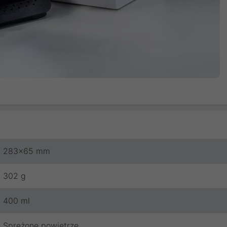
283x65 mm
302 g
400 ml
Sprężone powietrze