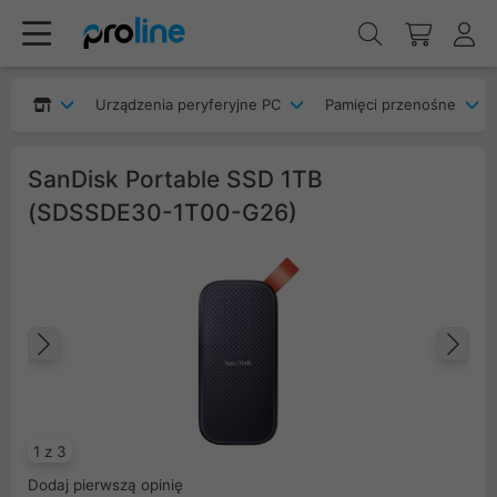
Urządzenia peryferyjne PC
Pamięci przenośne
SanDisk Portable SSD 1TB
(SDSSDE30-1T00-G26)
Poprzedni
Na
1 z 3
Dodaj pierwszą opinię