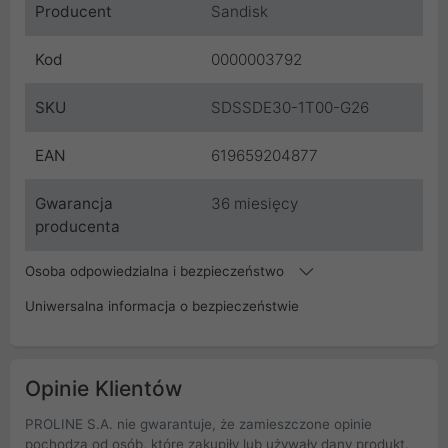
Producent
Sandisk
Kod
0000003792
SKU
SDSSDE30-1T00-G26
EAN
619659204877
Gwarancja
36 miesięcy
producenta
Osoba odpowiedzialna i bezpieczeństwo
Uniwersalna informacja o bezpieczeństwie
Opinie Klientów
PROLINE S.A. nie gwarantuje, że zamieszczone opinie
pochodzą od osób, które zakupiły lub używały dany produkt.