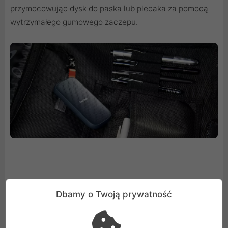
przymocowując dysk do paska lub plecaka za pomocą
wytrzymałego gumowego zaczepu.
Wystarczająco wytrzymały, żeby
Dbamy o Twoją prywatność
dotrzymać Ci kroku
Pozwól, aby SanDisk Portable SSD 1 TB towarzyszył Ci