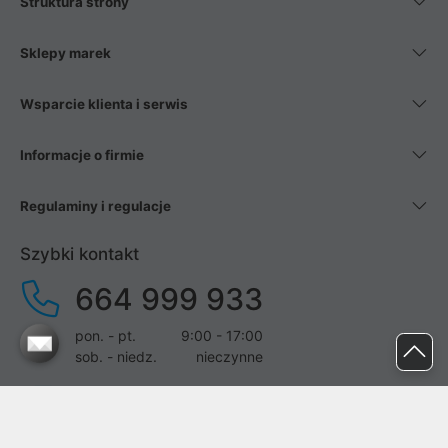
Struktura strony
Sklepy marek
Wsparcie klienta i serwis
Informacje o firmie
Regulaminy i regulacje
Szybki kontakt
664 999 933
pon. - pt.
9:00 - 17:00
sob. - niedz.
nieczynne
pomoc@proline.pl
Dołącz do nas