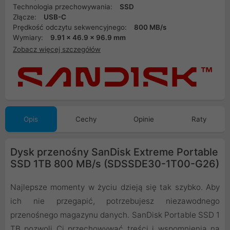
Technologia przechowywania:
SSD
Złącze:
USB-C
Prędkość odczytu sekwencyjnego:
800 MB/s
Wymiary:
9.91 x 46.9 x 96.9 mm
Zobacz więcej szczegółów
Opis
Cechy
Opinie
Raty
Dysk przenośny SanDisk Extreme Portable
SSD 1TB 800 MB/s (SDSSDE30-1T00-G26)
Najlepsze momenty w życiu dzieją się tak szybko. Aby
ich nie przegapić, potrzebujesz niezawodnego
przenośnego magazynu danych. SanDisk Portable SSD 1
TB pozwoli Ci przechowywać treści i wspomnienia na