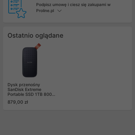
Podpisz umowę i ciesz się zakupami w
Proline.pl
Ostatnio oglądane
Dysk przenośny
SanDisk Extreme
Portable SSD 1TB 800
MB/s (SDSSDE30-
879,00 zł
1T00-G26)