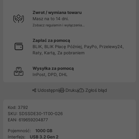
Zwrot / wymiana towaru
Masz na to 14 dni.
Zobacz regulamin i wyłączenia...
Zapłać za pomocą
BLIK, BLIK Płacę Później, PayPo, Przelewy24,
Raty, Kartą, Za pobraniem
Wysyłka za pomocą
InPost, DPD, DHL
Udostępnij
Drukuj
Zgłoś błąd
Kod: 3792
SKU: SDSSDE30-1T00-G26
EAN: 619659204877
Pojemność:
1000 GB
Interfejs:
USB 3.2 Gen 2