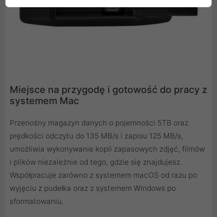
Miejsce na przygodę i gotowość do pracy z
systemem Mac
Przenośny magazyn danych o pojemności 5TB oraz
prędkości odczytu do 135 MB/s i zapisu 125 MB/s,
umożliwia wykonywanie kopii zapasowych zdjęć, filmów
i plików niezależnie od tego, gdzie się znajdujesz.
Współpracuje zarówno z systemem macOS od razu po
wyjęciu z pudełka oraz z systemem Windows po
sformatowaniu.