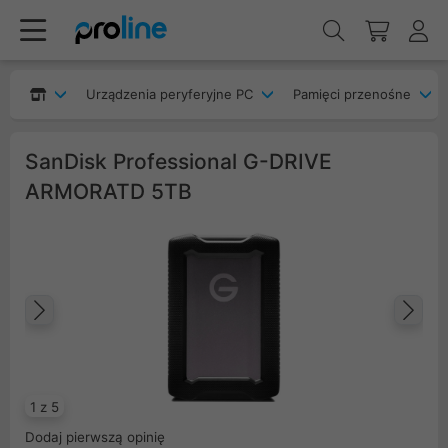
Urządzenia peryferyjne PC
Pamięci przenośne
SanDisk Professional G-DRIVE
ARMORATD 5TB
Poprzedni
Na
1 z 5
Dodaj pierwszą opinię