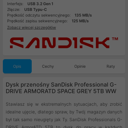
Interfejs:
USB 3.2 Gen 1
Złącze:
USB Typu-C
Prędkość odczytu sekwencyjnego:
135 MB/s
Prędkość zapisu sekwencyjnego:
125 MB/s
Zobacz więcej szczegółów
Opis
Cechy
Opinie
Raty
Dysk przenośny SanDisk Professional G-
DRIVE ARMORATD SPACE GREY 5TB WW
Stawiasz się w ekstremalnych sytuacjach, aby zrobić
idealne ujęcie, dlatego spraw, by Twój magazyn danych
był tak samo nieugięty jak Ty. SanDisk Professionals G-
DRIVE ArmorATD 5TB to dysk do pracy w każdych