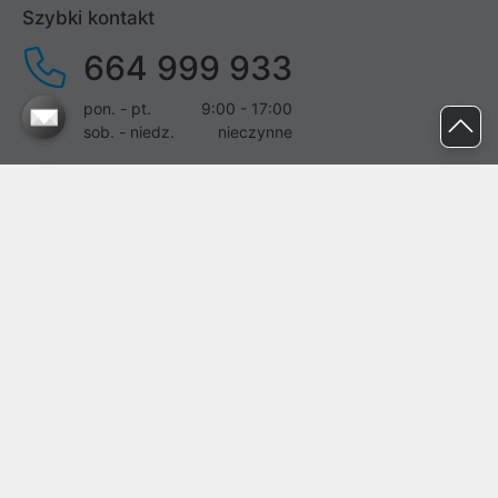
Szybki kontakt
664 999 933
pon. - pt.
9:00 - 17:00
sob. - niedz.
nieczynne
pomoc@proline.pl
Dołącz do nas
Zgłoś błąd na stronie
Proline SA z siedzibą w Mirkowie (55-095), przy ul. Brzozowej 5,
wpisana do rejestru przedsiębiorców Krajowego Rejestru Sądowego
przez Sąd Rejonowy dla Wrocławia-Fabrycznej we Wrocławiu, VI
Wydział Gospodarczy Krajowego Rejestru Sądowego pod nr KRS:
0000282071, NIP: 8951898022, REGON: 020482041, BDO:
000437899. Kapitał zakładowy Spółki wynosi 500000,00 zł i został
on opłacony w całości.