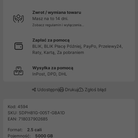
Zwrot / wymiana towaru
Masz na to 14 dni.
Zobacz regulamin i wyłączenia...
Zapłać za pomocą
BLIK, BLIK Płacę Później, PayPo, Przelewy24,
Raty, Kartą, Za pobraniem
Wysyłka za pomocą
InPost, DPD, DHL
Udostępnij
Drukuj
Zgłoś błąd
Kod: 4594
SKU: SDPH81G-005T-GBA1D
EAN: 718037902685
Format:
2.5 cali
Pojemność:
5000 GB