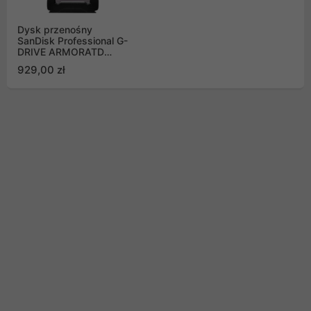
Dysk przenośny
SanDisk Professional G-
DRIVE ARMORATD
SPACE GREY 5TB WW
929,00 zł