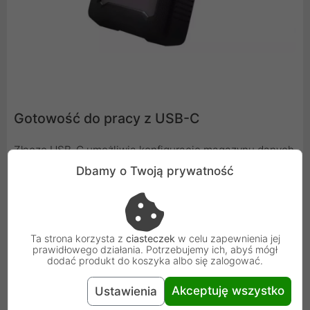
Gotowość do pracy z USB-C
Złącze USB-C umożliwia konfigurację magazynu danych
w technologii "plug and play". Urządzenie posiada
Dbamy o Twoją prywatność
również interfejs Thunderbolt 3 z dołączonym
adapterem USB-C - USB-A dla zapewnienia zgodności z
USB 3.0.
Ta strona korzysta z
ciasteczek
w celu zapewnienia jej
prawidłowego działania. Potrzebujemy ich, abyś mógł
dodać produkt do koszyka albo się zalogować.
Akceptuję wszystko
Ustawienia