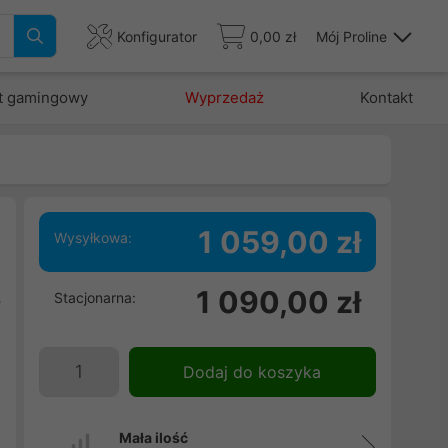
Konfigurator
0,00 zł
Mój Proline
t gamingowy
Wyprzedaż
Kontakt
1 059,00 zł
Wysyłkowa:
1 090,00 zł
Stacjonarna:
y
i
,
Dodaj do koszyka
Mała ilość