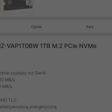
Następny
Opinie
Raty
MZ-VAP1T0BW 1TB M.2 PCIe NVMe
otnie szybszy niż Gen4
00 MB/s
0 MB/s
NAND TLC
efektywnością energetyczną