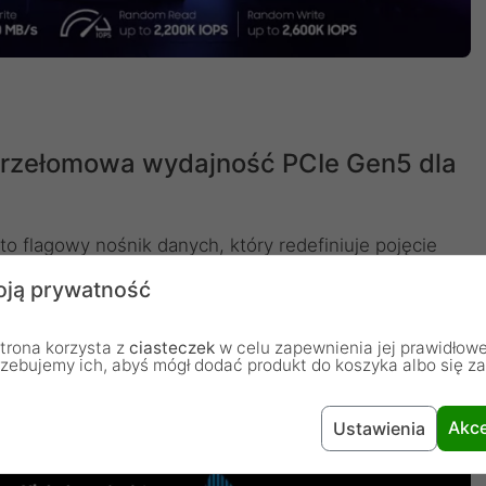
rzełomowa wydajność PCIe Gen5 dla
lagowy nośnik danych, który redefiniuje pojęcie
cjonarnych. Dzięki zastosowaniu interfejsu PCIe 5.0
ją prywatność
700 MB/s i zapisu do 13 300 MB/s, co czyni go jednym
kie parametry gwarantują natychmiastową reakcję
trona korzysta z
ciasteczek
w celu zapewnienia jej prawidłowe
kacji oraz płynne działanie nawet najbardziej
rzebujemy ich, abyś mógł dodać produkt do koszyka albo się z
Akce
Ustawienia