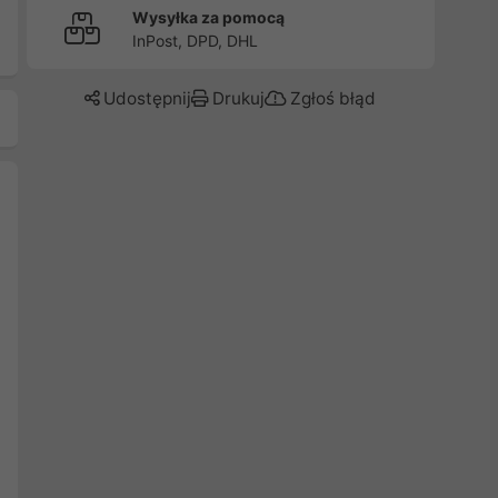
Wysyłka za pomocą
InPost, DPD, DHL
Udostępnij
Drukuj
Zgłoś błąd