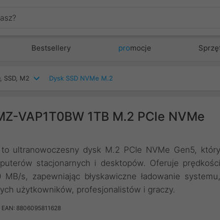
Bestsellery
pro
mocje
Sprzę
, SSD, M2
Dysk SSD NVMe M.2
MZ-VAP1T0BW 1TB M.2 PCIe NVMe
 ultranowoczesny dysk M.2 PCIe NVMe Gen5, któr
uterów stacjonarnych i desktopów. Oferuje prędkośc
 MB/s, zapewniając błyskawiczne ładowanie systemu
cych użytkowników, profesjonalistów i graczy.
EAN: 8806095811628