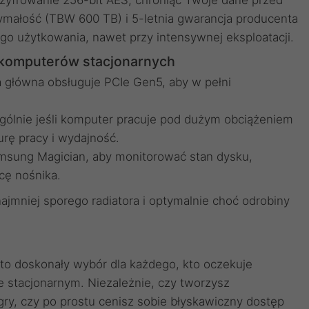
yfrowanie 256-bit AES, chroniąc Twoje dane przed
ałość (TBW 600 TB) i 5-letnia gwarancja producenta
o użytkowania, nawet przy intensywnej eksploatacji.
 komputerów stacjonarnych
ta główna obsługuje PCIe Gen5, aby w pełni
gólnie jeśli komputer pracuje pod dużym obciążeniem
rę pracy i wydajność.
msung Magician, aby monitorować stan dysku,
cę nośnika.
jmniej sporego radiatora i optymalnie choć odrobiny
doskonały wybór dla każdego, kto oczekuje
stacjonarnym. Niezależnie, czy tworzysz
ry, czy po prostu cenisz sobie błyskawiczny dostęp