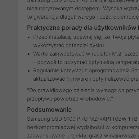
Samsung SSD 9100 PRO oferuje sprzętowe sz
nieautoryzowanym dostępem. Wysoka wytrzym
to gwarancja długotrwałego i bezproblemoweg
Praktyczne porady dla użytkowników
Przed instalacją upewnij się, że Twoja pły
wykorzystać potencjał dysku.
Warto zainwestować w radiator M.2, szcze
- pozwoli to utrzymać optymalną temperatu
Regularnie korzystaj z oprogramowania Sa
aktualizować firmware i optymalizować pra
"Do prawidłowego działania wymaga on przyna
przepływu powietrza w obudowie."
Podsumowanie
Samsung SSD 9100 PRO MZ-VAP1T0BW 1TB to 
bezkompromisowej wydajności w komputerze 
zaawansowane projekty, grasz w najnowsze g