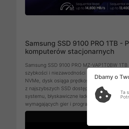
Samsung SSD 9100 PRO 1TB - P
komputerów stacjonarnych
Samsung SSD 9100 PRO MZ-VAP1T0BW 1TB to f
szybkości i niezawodności w komputerach sta
Dbamy o Two
NVMe, dysk osiąga prędkości odczytu do 14 
z najszybszych SSD dostępnych na rynku. Ta
Ta s
systemu, błyskawiczne ładowanie plików i apli
Pot
wymagających gier i programów.