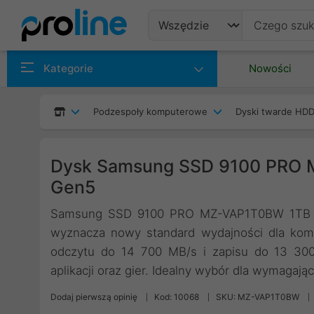
Produkty
Kategorie
Nowości
Producenci
Podzespoły komputerowe
Dyski twarde HDD
Kategorie
Dysk Samsung SSD 9100 PRO 
Gen5
Samsung SSD 9100 PRO MZ-VAP1T0BW 1TB to
wyznacza nowy standard wydajności dla komp
odczytu do 14 700 MB/s i zapisu do 13 300
aplikacji oraz gier. Idealny wybór dla wymagają
Dodaj pierwszą opinię
Kod: 10068
SKU: MZ-VAP1T0BW