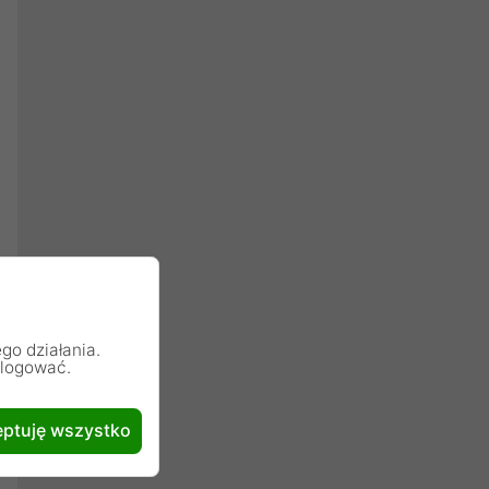
go działania.
alogować.
ptuję wszystko