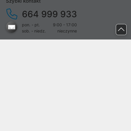
Szybki kontakt
664 999 933
pon. - pt.
9:00 - 17:00
sob. - niedz.
nieczynne
pomoc@proline.pl
Dołącz do nas
Zgłoś błąd na stronie
Proline SA z siedzibą w Mirkowie (55-095), przy ul. Brzozowej 5,
wpisana do rejestru przedsiębiorców Krajowego Rejestru Sądowego
przez Sąd Rejonowy dla Wrocławia-Fabrycznej we Wrocławiu, VI
Wydział Gospodarczy Krajowego Rejestru Sądowego pod nr KRS:
0000282071, NIP: 8951898022, REGON: 020482041, BDO:
000437899. Kapitał zakładowy Spółki wynosi 500000,00 zł i został
on opłacony w całości.