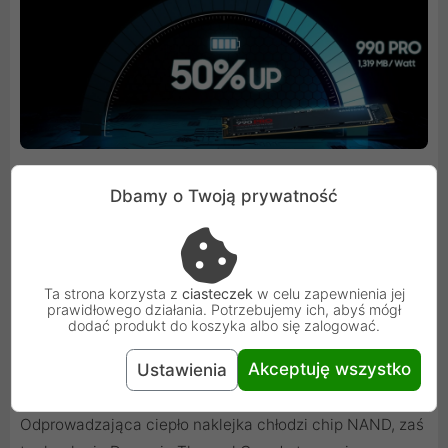
Dbamy o Twoją prywatność
Inteligentne zarządzanie energią cieplną
Szybkość bez kompromisów dotyczących ciepła.
Ta strona korzysta z
ciasteczek
w celu zapewnienia jej
prawidłowego działania. Potrzebujemy ich, abyś mógł
Wyposażony w powłokę niklową kontroler oraz
dodać produkt do koszyka albo się zalogować.
zaawansowany algorytm kontrolowania ilości
Akceptuję wszystko
Ustawienia
wytwarzanego ciepła pozwalają odpowiednio zarządzać
temperaturą, gwarantując optymalną wydajność.
Odprowadzająca ciepło naklejka chłodzi chip NAND, zaś