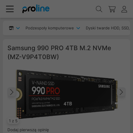
Podzespoły komputerowe
Dyski twarde HDD, SSD, 
Samsung 990 PRO 4TB M.2 NVMe
(MZ-V9P4T0BW)
Poprzedni
Na
1 z 5
Dodaj pierwszą opinię