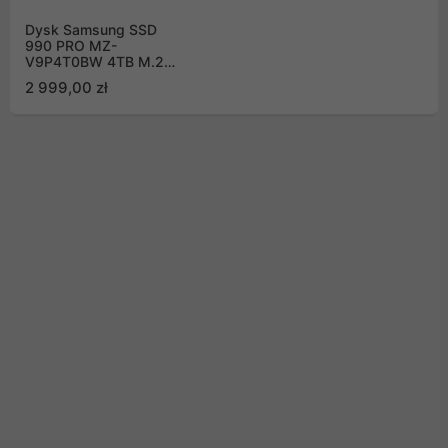
Dysk Samsung SSD
990 PRO MZ-
V9P4T0BW 4TB M.2
PCIe NVMe Gen4
2 999,00 zł