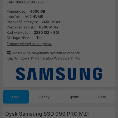
EAN: 8806094947205
Pojemność:
4000 GB
Interfejs:
M.2 NVME
Prędkość odczytu:
7450 MB/s
Prędkość zapisu:
6900 MB/s
Kod wielkości:
2280 (22 x 80)
Obsługa NVMe:
Tak
Zobacz więcej szczegółów
Postaw na oryginalny system Microsoft!
Kup
Windows 11 Home
albo
Windows 11 Pro
.
Opis
Cechy
Opinie
Raty
Dysk Samsung SSD 990 PRO MZ-