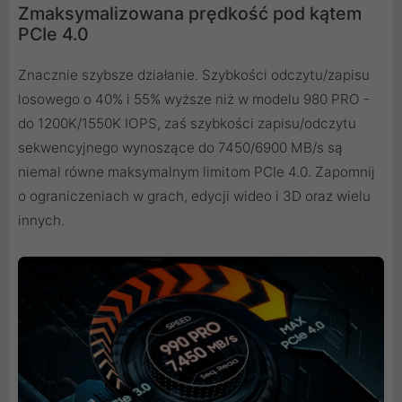
Zmaksymalizowana prędkość pod kątem
PCIe 4.0
Znacznie szybsze działanie. Szybkości odczytu/zapisu
losowego o 40% i 55% wyższe niż w modelu 980 PRO -
do 1200K/1550K IOPS, zaś szybkości zapisu/odczytu
sekwencyjnego wynoszące do 7450/6900 MB/s są
niemal równe maksymalnym limitom PCIe 4.0. Zapomnij
o ograniczeniach w grach, edycji wideo i 3D oraz wielu
innych.