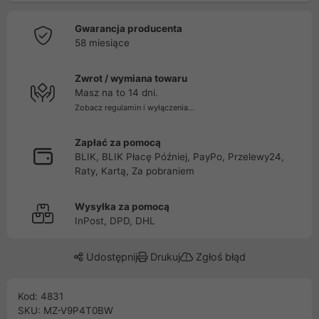
Gwarancja producenta
58 miesiące
Zwrot / wymiana towaru
Masz na to 14 dni.
Zobacz regulamin i wyłączenia...
Zapłać za pomocą
BLIK, BLIK Płacę Później, PayPo, Przelewy24,
Raty, Kartą, Za pobraniem
Wysyłka za pomocą
InPost, DPD, DHL
Udostępnij
Drukuj
Zgłoś błąd
Kod: 4831
SKU: MZ-V9P4T0BW