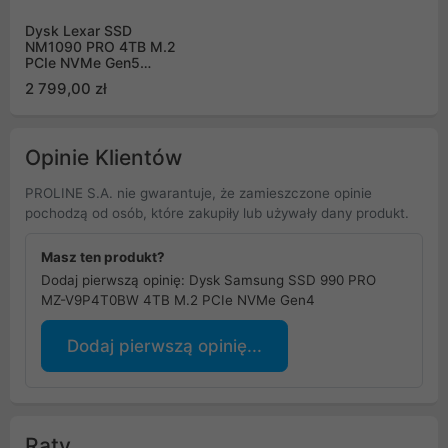
Dysk Lexar SSD
NM1090 PRO 4TB M.2
PCIe NVMe Gen5
LNM109P004T-RNNNG
2 799,00 zł
Opinie Klientów
PROLINE S.A. nie gwarantuje, że zamieszczone opinie
pochodzą od osób, które zakupiły lub używały dany produkt.
Masz ten produkt?
Dodaj pierwszą opinię: Dysk Samsung SSD 990 PRO
MZ-V9P4T0BW 4TB M.2 PCIe NVMe Gen4
Dodaj pierwszą opinię...
Raty