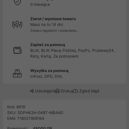
0 miesiące
Zwrot / wymiana towaru
Masz na to 14 dni.
Zobacz regulamin i wyłączenia...
Zapłać za pomocą
BLIK, BLIK Płacę Później, PayPo, Przelewy24,
Raty, Kartą, Za pobraniem
Wysyłka za pomocą
InPost, DPD, DHL
Udostępnij
Drukuj
Zgłoś błąd
Kod: 8619
SKU: SDPHK2H-048T-MBAAD
EAN: 718037906164
Pojemność:
48000 GB