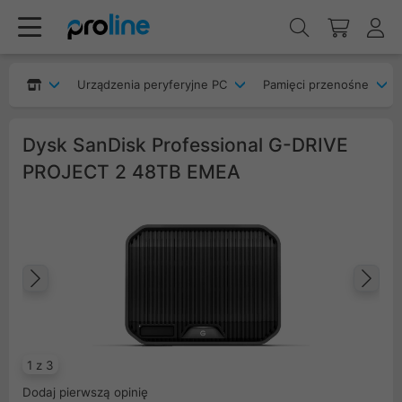
Urządzenia peryferyjne PC
Pamięci przenośne
Dysk SanDisk Professional G-DRIVE
PROJECT 2 48TB EMEA
Poprzedni
Na
1 z 3
Dodaj pierwszą opinię