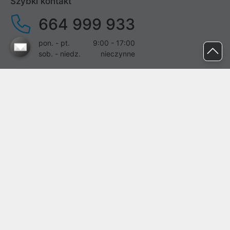
Szybki kontakt
664 999 933
pon. - pt.
9:00 - 17:00
sob. - niedz.
nieczynne
pomoc@proline.pl
Dołącz do nas
Zgłoś błąd na stronie
Proline SA z siedzibą w Mirkowie (55-095), przy ul. Brzozowej 5,
wpisana do rejestru przedsiębiorców Krajowego Rejestru Sądowego
przez Sąd Rejonowy dla Wrocławia-Fabrycznej we Wrocławiu, VI
Wydział Gospodarczy Krajowego Rejestru Sądowego pod nr KRS:
0000282071, NIP: 8951898022, REGON: 020482041, BDO:
000437899. Kapitał zakładowy Spółki wynosi 500000,00 zł i został
on opłacony w całości.