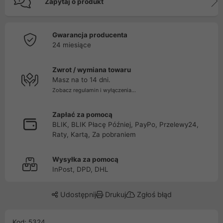
Zapytaj o produkt
Gwarancja producenta
24 miesiące
Zwrot / wymiana towaru
Masz na to 14 dni.
Zobacz regulamin i wyłączenia...
Zapłać za pomocą
BLIK, BLIK Płacę Później, PayPo, Przelewy24,
Raty, Kartą, Za pobraniem
Wysyłka za pomocą
InPost, DPD, DHL
Udostępnij
Drukuj
Zgłoś błąd
Kod: 5324