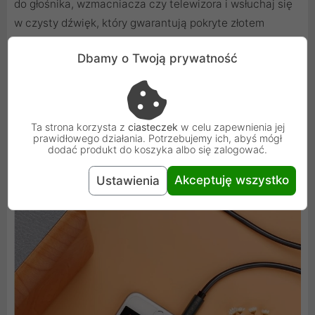
do głośnika, wzmacniacza czy telewizora i wsłuchaj się
w czysty dźwięk, który gwarantują pokryte złotem
wtyczki.
Dbamy o Twoją prywatność
Ta strona korzysta z
ciasteczek
w celu zapewnienia jej
prawidłowego działania. Potrzebujemy ich, abyś mógł
dodać produkt do koszyka albo się zalogować.
Akceptuję wszystko
Ustawienia