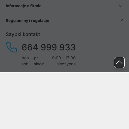
Informacje o firmie
Regulaminy i regulacje
Szybki kontakt
664 999 933
pon. - pt.
9:00 - 17:00
sob. - niedz.
nieczynne
pomoc@proline.pl
Dołącz do nas
Zgłoś błąd na stronie
Proline SA z siedzibą w Mirkowie (55-095), przy ul. Brzozowej 5,
wpisana do rejestru przedsiębiorców Krajowego Rejestru Sądowego