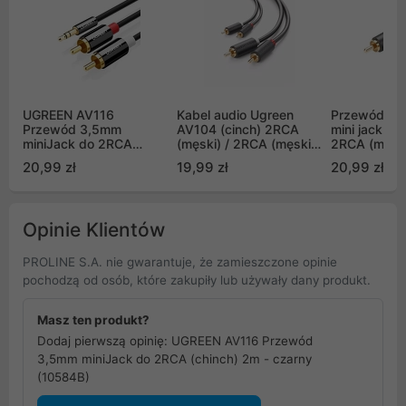
UGREEN AV116
Kabel audio Ugreen
Przewód au
Przewód 3,5mm
AV104 (cinch) 2RCA
mini jack (mę
miniJack do 2RCA
(męski) / 2RCA (męski)
2RCA (męski
(chinch) 3m - czarny
2m - szary (10518)
AV102 - 3m 
20,99 zł
19,99 zł
20,99 zł
(10590B)
Opinie Klientów
PROLINE S.A. nie gwarantuje, że zamieszczone opinie
pochodzą od osób, które zakupiły lub używały dany produkt.
Masz ten produkt?
Dodaj pierwszą opinię: UGREEN AV116 Przewód
3,5mm miniJack do 2RCA (chinch) 2m - czarny
(10584B)