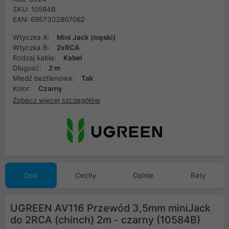
SKU: 10584B
EAN: 6957303807062
Wtyczka A:
Mini Jack (męski)
Wtyczka B:
2xRCA
Rodzaj kabla:
Kabel
Długość:
2 m
Miedź beztlenowa:
Tak
Kolor:
Czarny
Zobacz więcej szczegółów
Opis
Cechy
Opinie
Raty
UGREEN AV116 Przewód 3,5mm miniJack
do 2RCA (chinch) 2m - czarny (10584B)