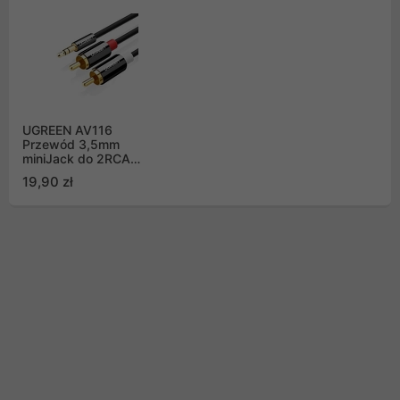
UGREEN AV116
Przewód 3,5mm
miniJack do 2RCA
(chinch) 2m - czarny
19,90 zł
(10584B)