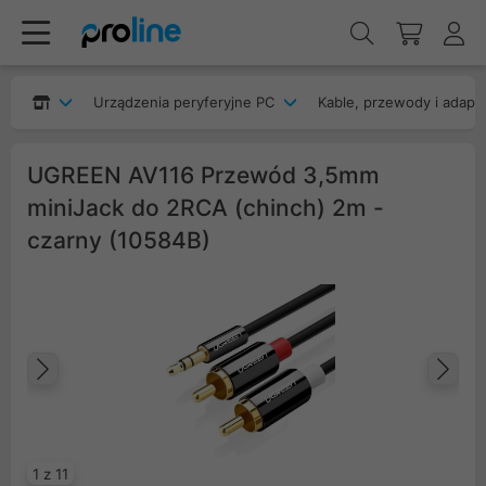
Urządzenia peryferyjne PC
Kable, przewody i adapt
UGREEN AV116 Przewód 3,5mm
miniJack do 2RCA (chinch) 2m -
czarny (10584B)
Poprzedni
Na
1 z 11