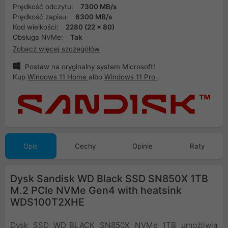
Prędkość odczytu:
7300 MB/s
Prędkość zapisu:
6300 MB/s
Kod wielkości:
2280 (22 x 80)
Obsługa NVMe:
Tak
Zobacz więcej szczegółów
Postaw na oryginalny system Microsoft!
Kup
Windows 11 Home
albo
Windows 11 Pro
.
Opis
Cechy
Opinie
Raty
Dysk Sandisk WD Black SSD SN850X 1TB
M.2 PCIe NVMe Gen4 with heatsink
WDS100T2XHE
Dysk SSD WD_BLACK SN850X NVMe 1TB umożliwia