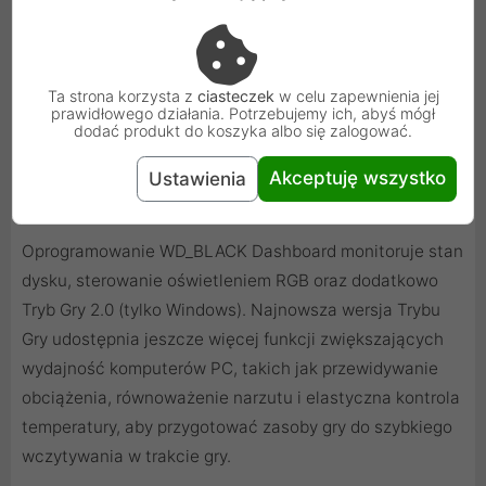
Ta strona korzysta z
ciasteczek
w celu zapewnienia jej
prawidłowego działania. Potrzebujemy ich, abyś mógł
dodać produkt do koszyka albo się zalogować.
Większa kontrola i zdolność
Akceptuję wszystko
Ustawienia
przewidywania
Oprogramowanie WD_BLACK Dashboard monitoruje stan
dysku, sterowanie oświetleniem RGB oraz dodatkowo
Tryb Gry 2.0 (tylko Windows). Najnowsza wersja Trybu
Gry udostępnia jeszcze więcej funkcji zwiększających
wydajność komputerów PC, takich jak przewidywanie
obciążenia, równoważenie narzutu i elastyczna kontrola
temperatury, aby przygotować zasoby gry do szybkiego
wczytywania w trakcie gry.