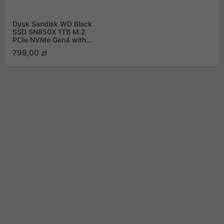
Dysk Sandisk WD Black
SSD SN850X 1TB M.2
PCIe NVMe Gen4 with
heatsink
799,00 zł
WDS100T2XHE