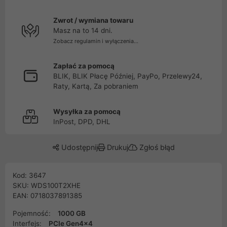
Zwrot / wymiana towaru
Masz na to 14 dni.
Zobacz regulamin i wyłączenia...
Zapłać za pomocą
BLIK, BLIK Płacę Później, PayPo, Przelewy24,
Raty, Kartą, Za pobraniem
Wysyłka za pomocą
InPost, DPD, DHL
Udostępnij
Drukuj
Zgłoś błąd
Kod: 3647
SKU: WDS100T2XHE
EAN: 0718037891385
Pojemność:
1000 GB
Interfejs:
PCIe Gen4x4