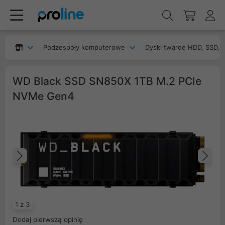
Podzespoły komputerowe
Dyski twarde HDD, SSD, 
WD Black SSD SN850X 1TB M.2 PCIe
NVMe Gen4
Poprzedni
Na
1 z 3
Dodaj pierwszą opinię