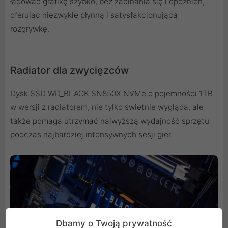
ładować grafikę szybko, bez zacinania się i opóźnień,
oferując niezwykle płynną i satysfakcjonującą
rozgrywkę.
Radiator dla zwycięzców
Dysk SSD WD_BLACK SN850X NVMe o pojemności 1TB
w wersji z radiatorem, nie tylko świetnie wygląda, ale
także pomaga utrzymać najwyższą wydajność sprzętu
podczas najbardziej intensywnych sesji gier.
Dbamy o Twoją prywatność