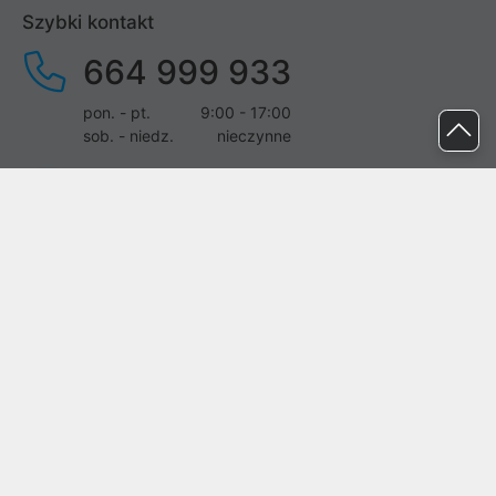
Szybki kontakt
664 999 933
pon. - pt.
9:00 - 17:00
sob. - niedz.
nieczynne
pomoc@proline.pl
Dołącz do nas
Zgłoś błąd na stronie
Proline SA z siedzibą w Mirkowie (55-095), przy ul. Brzozowej 5,
wpisana do rejestru przedsiębiorców Krajowego Rejestru Sądowego
przez Sąd Rejonowy dla Wrocławia-Fabrycznej we Wrocławiu, VI
Wydział Gospodarczy Krajowego Rejestru Sądowego pod nr KRS:
0000282071, NIP: 8951898022, REGON: 020482041, BDO:
000437899. Kapitał zakładowy Spółki wynosi 500000,00 zł i został
on opłacony w całości.