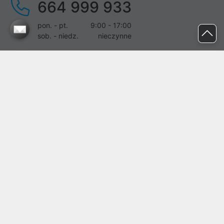
664 999 933
pon. - pt.
9:00 - 17:00
sob. - niedz.
nieczynne
pomoc@proline.pl
Dołącz do nas
Zgłoś błąd na stronie
Proline SA z siedzibą w Mirkowie (55-095), przy ul. Brzozowej 5,
wpisana do rejestru przedsiębiorców Krajowego Rejestru Sądowego
przez Sąd Rejonowy dla Wrocławia-Fabrycznej we Wrocławiu, VI
Wydział Gospodarczy Krajowego Rejestru Sądowego pod nr KRS:
0000282071, NIP: 8951898022, REGON: 020482041, BDO:
000437899. Kapitał zakładowy Spółki wynosi 500000,00 zł i został
on opłacony w całości.
© proline 1996 - 2026. Wszelkie prawa zastrzeżone.