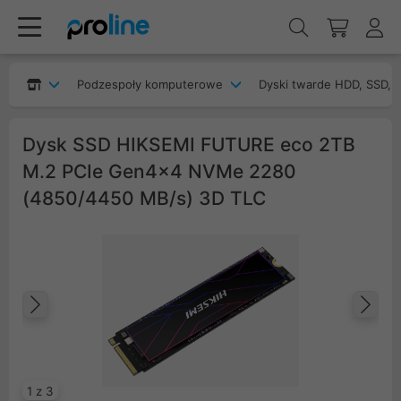
Podzespoły komputerowe
Dyski twarde HDD, SSD, 
Dysk SSD HIKSEMI FUTURE eco 2TB
M.2 PCIe Gen4x4 NVMe 2280
(4850/4450 MB/s) 3D TLC
Poprzedni
Na
1 z 3