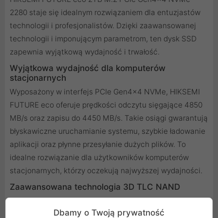
2280 staje się idealnym rozwiązaniem dla entuzjastów
technologii i profesjonalistów. Dzięki zaawansowanej
technologii i imponującym parametrom, ten dysk SSD
zapewnia wyjątkową wydajność i trwałość.
Wyjątkowa wydajność dla komputerów
stacjonarnych
Wyposażony w interfejs PCIe Gen4x4 NVMe, HIKSEMI
FUTURE eco oferuje prędkości odczytu sięgające 4850
MB/s oraz zapisu do 4450 MB/s. Takie osiągi gwarantują
błyskawiczne uruchamianie systemu, szybkie ładowanie
aplikacji oraz płynne przesyłanie dużych plików. To
idealne rozwiązanie dla użytkowników komputerów
stacjonarnych, którzy oczekują najwyższej wydajności.
Zaawansowana technologia 3D TLC NAND
Dysk wykorzystuje technologię 3D TLC NAND, która
Dbamy o Twoją prywatność
zapewnia większą gęstość zapisu oraz lepszą trwałość