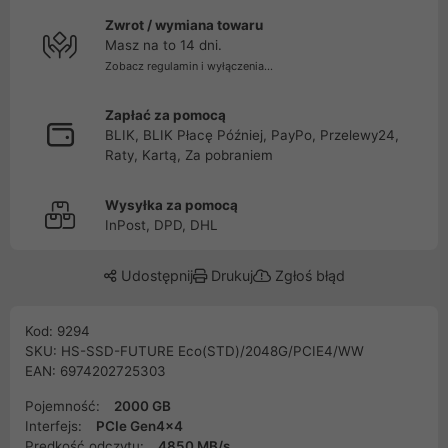
Zwrot / wymiana towaru
Masz na to 14 dni.
Zobacz regulamin i wyłączenia...
Zapłać za pomocą
BLIK, BLIK Płacę Później, PayPo, Przelewy24,
Raty, Kartą, Za pobraniem
Wysyłka za pomocą
InPost, DPD, DHL
Udostępnij
Drukuj
Zgłoś błąd
Kod: 9294
SKU: HS-SSD-FUTURE Eco(STD)/2048G/PCIE4/WW
EAN: 6974202725303
Pojemność:
2000 GB
Interfejs:
PCIe Gen4x4
Prędkość odczytu:
4850 MB/s