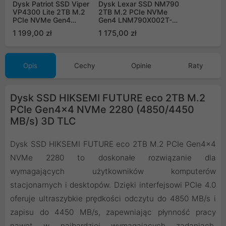
Dysk Patriot SSD Viper
Dysk Lexar SSD NM790
VP4300 Lite 2TB M.2
2TB M.2 PCIe NVMe
PCIe NVMe Gen4
Gen4 LNM790X002T-
VP4300L2TBM28H
RNNNG
1 199,00 zł
1 175,00 zł
Opis
Cechy
Opinie
Raty
Dysk SSD HIKSEMI FUTURE eco 2TB M.2
PCIe Gen4x4 NVMe 2280 (4850/4450
MB/s) 3D TLC
Dysk SSD HIKSEMI FUTURE eco 2TB M.2 PCIe Gen4x4
NVMe 2280 to doskonałe rozwiązanie dla
wymagających użytkowników komputerów
stacjonarnych i desktopów. Dzięki interfejsowi PCIe 4.0
oferuje ultraszybkie prędkości odczytu do 4850 MB/s i
zapisu do 4450 MB/s, zapewniając płynność pracy
nawet w najbardziej wymagających zadaniach.