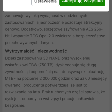
Akceptuję wszystko
Ustawienia
komputera jako bufora, kompensując brak własnej
pamięci DRAM. Takie rozwiązanie sprawia, że dysk
zachowuje wysoką wydajność w codziennych
zastosowaniach, a jednocześnie pozostaje atrakcyjny
cenowo. Dodatkowo, sprzętowe szyfrowanie AES 256-
bit i wsparcie TCG Opal 2.0 zwiększają bezpieczeństwo
przechowywanych danych.
Wytrzymałość i niezawodność
Dzięki zastosowaniu 3D NAND oraz wysokiemu
wskaźnikowi TBW (750 TB), dysk cechuje się długą
żywotnością i odpornością na intensywną eksploatację.
MTBF na poziomie 2 000 000 godzin oraz aż 60 miesięcy
gwarancji producenta potwierdzają, że jest to
rozwiązanie na lata. Brak ruchomych części sprawia, że
dysk jest odporny na wstrząsy i pracuje całkowicie
bezgłośnie.