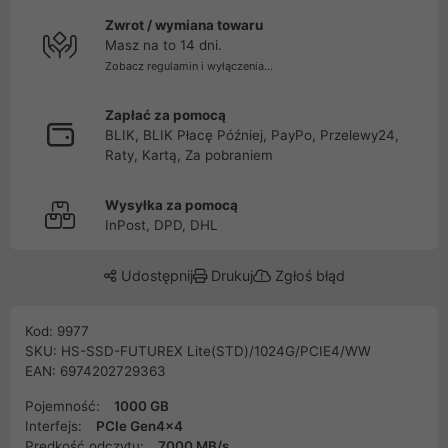
Zwrot / wymiana towaru
Masz na to 14 dni.
Zobacz regulamin i wyłączenia...
Zapłać za pomocą
BLIK, BLIK Płacę Później, PayPo, Przelewy24,
Raty, Kartą, Za pobraniem
Wysyłka za pomocą
InPost, DPD, DHL
Udostępnij
Drukuj
Zgłoś błąd
Kod: 9977
SKU: HS-SSD-FUTUREX Lite(STD)/1024G/PCIE4/WW
EAN: 6974202729363
Pojemność:
1000 GB
Interfejs:
PCIe Gen4x4
Prędkość odczytu:
7000 MB/s