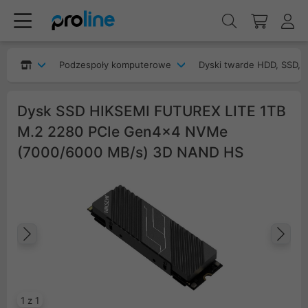
Podzespoły komputerowe
Dyski twarde HDD, SSD, 
Dysk SSD HIKSEMI FUTUREX LITE 1TB
M.2 2280 PCIe Gen4x4 NVMe
(7000/6000 MB/s) 3D NAND HS
Poprzedni
Na
1 z 1