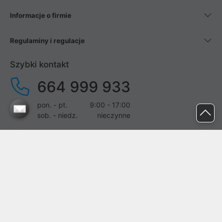
Informacje o firmie
Regulaminy i regulacje
Szybki kontakt
664 999 933
pon. - pt.
9:00 - 17:00
sob. - niedz.
nieczynne
pomoc@proline.pl
Dołącz do nas
Zgłoś błąd na stronie
Proline SA z siedzibą w Mirkowie (55-095), przy ul. Brzozowej 5,