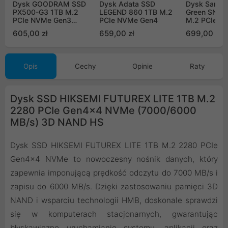
Dysk GOODRAM SSD
Dysk Adata SSD
Dysk Sandi
PX500-G3 1TB M.2
LEGEND 860 1TB M.2
Green SN30
PCIe NVMe Gen3
PCIe NVMe Gen4
M.2 PCIe N
SSDPR-PX500-01T-80-
WDS100T4
605,00 zł
659,00 zł
699,00 zł
G3
Opis
Cechy
Opinie
Raty
Dysk SSD HIKSEMI FUTUREX LITE 1TB M.2
2280 PCIe Gen4x4 NVMe (7000/6000
MB/s) 3D NAND HS
Dysk SSD HIKSEMI FUTUREX LITE 1TB M.2 2280 PCIe
Gen4x4 NVMe to nowoczesny nośnik danych, który
zapewnia imponującą prędkość odczytu do 7000 MB/s i
zapisu do 6000 MB/s. Dzięki zastosowaniu pamięci 3D
NAND i wsparciu technologii HMB, doskonale sprawdzi
się w komputerach stacjonarnych, gwarantując
błyskawiczne uruchamianie systemu, aplikacji oraz