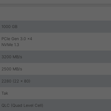
1000 GB
PCIe Gen 3.0 x4
NVMe 1.3
3200 MB/s
2500 MB/s
2280 (22 x 80)
Tak
QLC (Quad Level Cell)