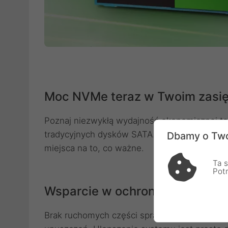
Moc NVMe teraz w Twoim zasi
Poznaj niezwykłą wydajność ekonomicznej te
tradycyjnych dysków SATA. Dysk SSD WD Gr
Dbamy o Two
miejsca na to, co ważne.
Ta s
Pot
Wsparcie w ochronie danych i s
Brak ruchomych części sprawia, że dyski SS