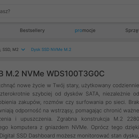
Bestsellery
pro
mocje
Sprzę
, SSD, M2
Dysk SSD NVMe M.2
TB M.2 NVMe WDS100T3G0C
nąć nowe życie w Twój stary, użytkowany codzienni
terokrotnie szybciej od dysków SATA, niezależnie o
robienia zakupów, rozmów czy surfowania po sieci. Bra
wniają odporność na wstrząsy, pomagając chronić ważn
enia i upuszczenia. Zgrabna konstrukcja M.2 228
lnego komputera z gniazdem NVMe. Oprócz tego dzięk
 Digital SSD Dashboard możesz monitorować stan dysku