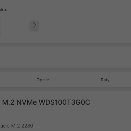
uktu
Następny
Opinie
Raty
TB M.2 NVMe WDS100T3G0C
acie M.2 2280