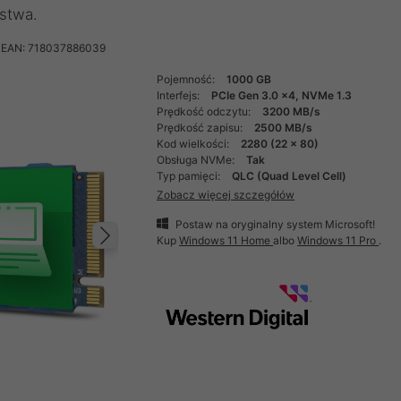
stwa.
EAN: 718037886039
Pojemność:
1000 GB
Interfejs:
PCIe Gen 3.0 x4, NVMe 1.3
Prędkość odczytu:
3200 MB/s
Prędkość zapisu:
2500 MB/s
Kod wielkości:
2280 (22 x 80)
Obsługa NVMe:
Tak
Typ pamięci:
QLC (Quad Level Cell)
Zobacz więcej szczegółów
Postaw na oryginalny system Microsoft!
Kup
Windows 11 Home
albo
Windows 11 Pro
.
Następny