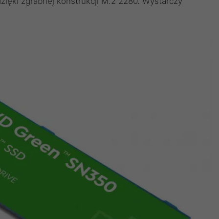
zięki zgrabnej konstrukcji M.2 2280. Wystarczy