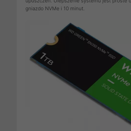
upuszczeń. Ulepszenie systemu jest proste d
gniazdo NVMe i 10 minut.