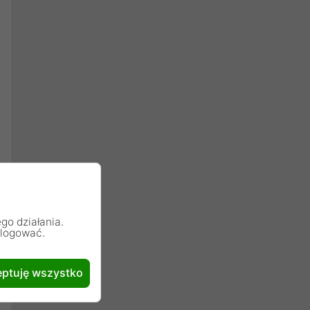
go działania.
alogować.
ptuję wszystko