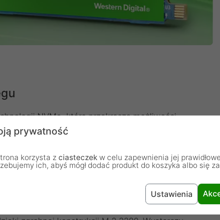
ęgu
chnologii NVMe, która przekracza możliwości
een SN350 NVMe o pojemności 1TB zapewnia więcej
ją prywatność
trona korzysta z
ciasteczek
w celu zapewnienia jej prawidłowe
rzebujemy ich, abyś mógł dodać produkt do koszyka albo się z
zybkie ulepszenie
Akce
Ustawienia
D pomagają chronić dane przed skutkami uderzeń i