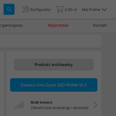
Konfigurator
0,00 zł
Mój Proline
t gamingowy
Wyprzedaż
Kontakt
Produkt archiwalny
e
d
Zobacz inne Dysk SSD NVMe M.2
k
e
0
Brak towaru
i
Zakończono produkcję i sprzedaż
,