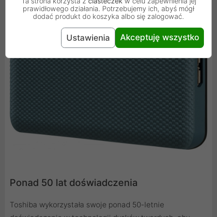
Ta strona korzysta z
ciasteczek
w celu zapewnienia jej
prawidłowego działania. Potrzebujemy ich, abyś mógł
dodać produkt do koszyka albo się zalogować.
Akceptuję wszystko
Ustawienia
Ponad 50 lat doświadczenia
Toshiba wykorzystała swoje ponad 50-letnie