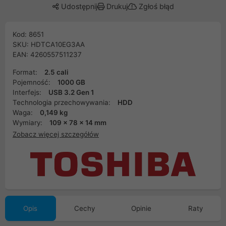
Udostępnij
Drukuj
Zgłoś błąd
Kod: 8651
SKU: HDTCA10EG3AA
EAN: 4260557511237
Format:
2.5 cali
Pojemność:
1000 GB
Interfejs:
USB 3.2 Gen 1
Technologia przechowywania:
HDD
Waga:
0,149 kg
Wymiary:
109 x 78 x 14 mm
Zobacz więcej szczegółów
Opis
Cechy
Opinie
Raty