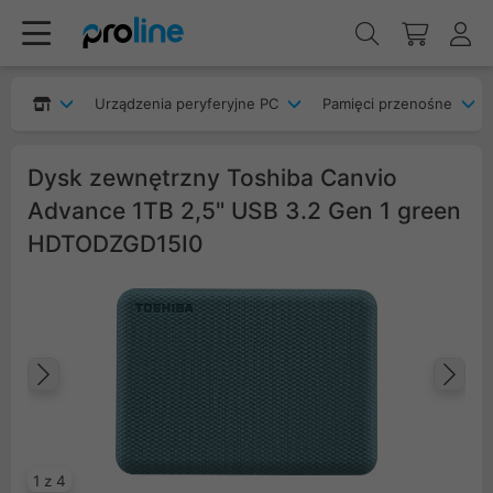
Urządzenia peryferyjne PC
Pamięci przenośne
Dysk zewnętrzny Toshiba Canvio
Advance 1TB 2,5" USB 3.2 Gen 1 green
HDTODZGD15I0
Poprzedni
Na
1 z 4