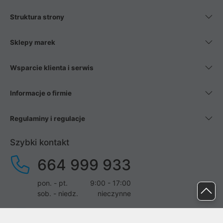
Struktura strony
Sklepy marek
Wsparcie klienta i serwis
Informacje o firmie
Regulaminy i regulacje
Szybki kontakt
664 999 933
pon. - pt.
9:00 - 17:00
sob. - niedz.
nieczynne
pomoc@proline.pl