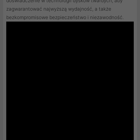
doświadczenie w technologii dysków twardych, aby
zagwarantować najwyższą wydajność, a także
bezkompromisowe bezpieczeństwo i niezawodność.