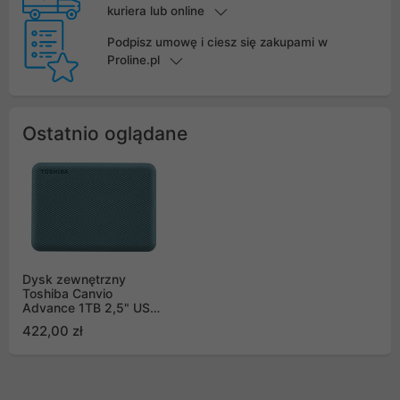
kuriera lub online
Podpisz umowę i ciesz się zakupami w
Proline.pl
Ostatnio oglądane
Dysk zewnętrzny
Toshiba Canvio
Advance 1TB 2,5" USB
3.2 Gen 1 Green
422,00 zł
HDTCA10EG3AA