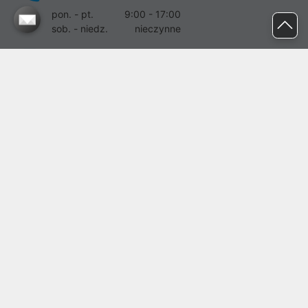
pon. - pt.
9:00 - 17:00
sob. - niedz.
nieczynne
pomoc@proline.pl
Dołącz do nas
Zgłoś błąd na stronie
Proline SA z siedzibą w Mirkowie (55-095), przy ul. Brzozowej 5,
wpisana do rejestru przedsiębiorców Krajowego Rejestru Sądowego
przez Sąd Rejonowy dla Wrocławia-Fabrycznej we Wrocławiu, VI
Wydział Gospodarczy Krajowego Rejestru Sądowego pod nr KRS:
0000282071, NIP: 8951898022, REGON: 020482041, BDO:
000437899. Kapitał zakładowy Spółki wynosi 500000,00 zł i został
on opłacony w całości.
© proline 1996 - 2026. Wszelkie prawa zastrzeżone.