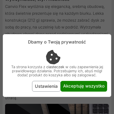
Canvio Flex wyróżnia się elegancką, srebrną obudową,
która świetnie prezentuje się na każdym biurku. Lekka
konstrukcja (212 g) sprawia, że możesz zabrać dysk ze
sobą do pracy, na uczelnię lub w podróż. Wytrzymała
obudowa chroni dane przed codziennymi uszkodzeniami
mechanicznymi.
Dbamy o Twoją prywatność
Bezpieczeństwo i łatwość backupu
Dysk jest fabrycznie sformatowany w systemie exFAT,
co zapewnia bezproblemową współpracę z różnymi
Ta strona korzysta z
ciasteczek
w celu zapewnienia jej
systemami operacyjnymi bez konieczności dodatkowej
prawidłowego działania. Potrzebujemy ich, abyś mógł
dodać produkt do koszyka albo się zalogować.
konfiguracji. Możesz łatwo tworzyć kopie zapasowe nie
tylko z komputerów, ale również bezpośrednio ze
Akceptuję wszystko
Ustawienia
smartfonów i tabletów, chroniąc swoje dane przed
utratą.