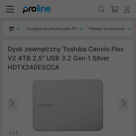
Urządzenia peryferyjne PC
Pamięci przenośne
Dysk zewnętrzny Toshiba Canvio Flex
V2 4TB 2,5" USB 3.2 Gen 1 Silver
HDTX240ESCCA
Poprzedni
Na
1 z 5