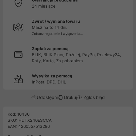
Gwarancja producenta
24 miesiące
Zwrot / wymiana towaru
Masz na to 14 dni.
Zobacz regulamin i wyłączenia...
Zapłać za pomocą
BLIK, BLIK Płacę Później, PayPo, Przelewy24,
Raty, Kartą, Za pobraniem
Wysyłka za pomocą
InPost, DPD, DHL
Udostępnij
Drukuj
Zgłoś błąd
Kod: 10430
SKU: HDTX240ESCCA
EAN: 4260557513286