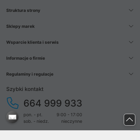
Struktura strony
Sklepy marek
Wsparcie klienta i serwis
Informacje o firmie
Regulaminy i regulacje
Szybki kontakt
664 999 933
pon. - pt.
9:00 - 17:00
sob. - niedz.
nieczynne
pomoc@proline.pl