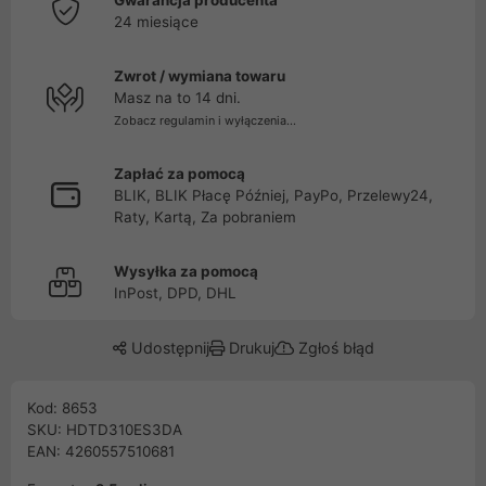
Gwarancja producenta
24 miesiące
Zwrot / wymiana towaru
Masz na to 14 dni.
Zobacz regulamin i wyłączenia...
Zapłać za pomocą
BLIK, BLIK Płacę Później, PayPo, Przelewy24,
Raty, Kartą, Za pobraniem
Wysyłka za pomocą
InPost, DPD, DHL
Udostępnij
Drukuj
Zgłoś błąd
Kod: 8653
SKU: HDTD310ES3DA
EAN: 4260557510681