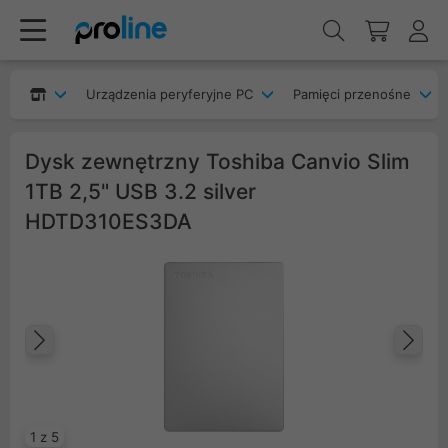
Urządzenia peryferyjne PC
Pamięci przenośne
Dysk zewnętrzny Toshiba Canvio Slim
1TB 2,5" USB 3.2 silver
HDTD310ES3DA
Poprzedni
Na
1 z 5