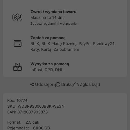
Zwrot / wymiana towaru
Masz na to 14 dni.
Zobacz regulamin i wyłączenia...
Zapłać za pomocą
BLIK, BLIK Płacę Później, PayPo, Przelewy24,
Raty, Kartą, Za pobraniem
Wysyłka za pomocą
InPost, DPD, DHL
Udostępnij
Drukuj
Zgłoś błąd
Kod: 10774
SKU: WDBR9S0060BBK-WESN
EAN: 0718037903873
Format:
2.5 cali
Pojemność:
6000 GB