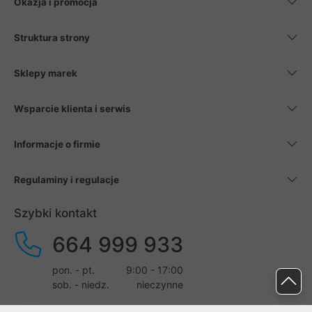
Okazja i promocja
Struktura strony
Sklepy marek
Wsparcie klienta i serwis
Informacje o firmie
Regulaminy i regulacje
Szybki kontakt
664 999 933
pon. - pt.
9:00 - 17:00
sob. - niedz.
nieczynne
pomoc@proline.pl