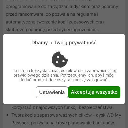
oprogramowanie do zarządzania dyskiem oraz ochrony
przed ransomware, co pozwala na regularne i
automatyczne tworzenie kopii zapasowych oraz
skuteczną ochronę przed cyberzagrożeniami.
Dbamy o Twoją prywatność
Ta strona korzysta z
ciasteczek
w celu zapewnienia jej
prawidłowego działania. Potrzebujemy ich, abyś mógł
dodać produkt do koszyka albo się zalogować.
Praktyczne porady dotyczące użytkowania
Akceptuję wszystko
Ustawienia
Regularnie aktualizuj oprogramowanie dysku, aby
korzystać z najnowszych funkcji bezpieczeństwa.
Twórz kopie zapasowe ważnych plików - dysk WD My
Passport pozwala na łatwe planowanie backupów.