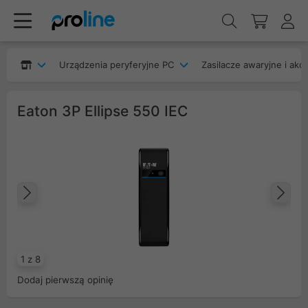
Urządzenia peryferyjne PC
Zasilacze awaryjne i akc
Eaton 3P Ellipse 550 IEC
Poprzedni
Na
1 z 8
Dodaj pierwszą opinię