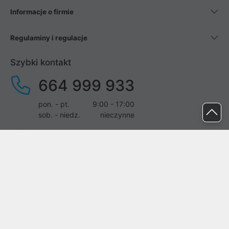
Informacje o firmie
Regulaminy i regulacje
Szybki kontakt
664 999 933
pon. - pt.
9:00 - 17:00
sob. - niedz.
nieczynne
pomoc@proline.pl
Dołącz do nas
Zgłoś błąd na stronie
Proline SA z siedzibą w Mirkowie (55-095), przy ul. Brzozowej 5,