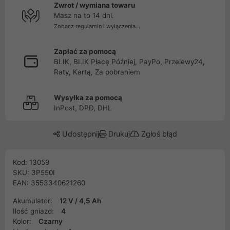
Zwrot / wymiana towaru
Masz na to 14 dni.
Zobacz regulamin i wyłączenia...
Zapłać za pomocą
BLIK, BLIK Płacę Później, PayPo, Przelewy24,
Raty, Kartą, Za pobraniem
Wysyłka za pomocą
InPost, DPD, DHL
Udostępnij
Drukuj
Zgłoś błąd
Kod: 13059
SKU: 3P550I
EAN: 3553340621260
Akumulator:
12 V / 4,5 Ah
Ilość gniazd:
4
Kolor:
Czarny