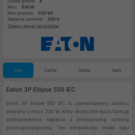
Liczba gniazd:
4
Moc:
330 W
Moc pozorna:
550 VA
Napięcie zasilania:
230 V
Zobacz więcej szczegółów
Opis
Cechy
Opinie
Raty
Eaton 3P Ellipse 550 IEC
Eaton 3P Ellipse 550 IEC to zaawansowany zasilacz
awaryjny o mocy 330 W, który skutecznie łączy funkcję
podtrzymywania napięcia z profesjonalną ochroną
przeciwprzepięciową. Ten kompaktowy model typu