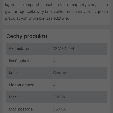
kątem kompatybilności elektromagnetycznej, co
gwarantuje całkowity brak zakłóceń dla innych urządzeń
pracujących w bliskim sąsiedztwie.
Cechy produktu
Akumulator
12 V / 4,5 Ah
Ilość gniazd
4
Kolor
Czarny
Liczba gniazd
4
Moc
330 W
Moc pozorna
550 VA