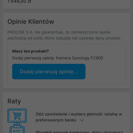
1 648,00 zł
RAM, 1x2,5 GbE, 1xGbE
LAN, 2xUSB 3.2.1
Opinie Klientów
PROLINE S.A. nie gwarantuje, że zamieszczone opinie
pochodzą od osób, które zakupiły lub używały dany produkt.
Masz ten produkt?
Dodaj pierwszą opinię: Kamera Synology FC600
Dodaj pierwszą opinię...
Raty
Złóż zamówienie i wybierz płatność ratalną w
preferowanym banku
Wypełnij wniosek kredytowy, który otrzymasz