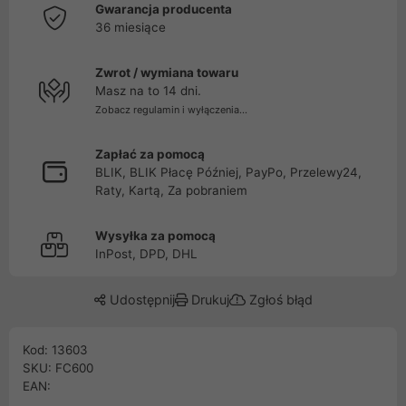
Gwarancja producenta
36 miesiące
Zwrot / wymiana towaru
Masz na to 14 dni.
Zobacz regulamin i wyłączenia...
Zapłać za pomocą
BLIK, BLIK Płacę Później, PayPo, Przelewy24,
Raty, Kartą, Za pobraniem
Wysyłka za pomocą
InPost, DPD, DHL
Udostępnij
Drukuj
Zgłoś błąd
Kod: 13603
SKU: FC600
EAN: