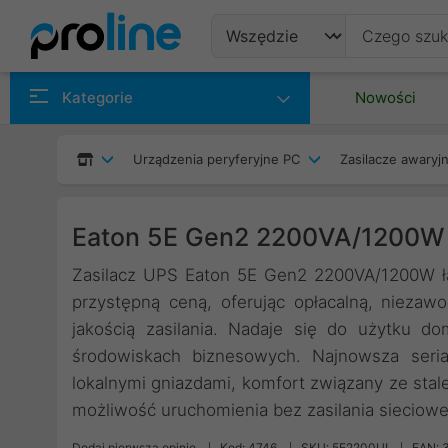
Produkty
Kategorie
Nowości
Producenci
Urządzenia peryferyjne PC
Zasilacze awaryjn
Kategorie
Eaton 5E Gen2 2200VA/1200W 
Zasilacz UPS Eaton 5E Gen2 2200VA/1200W ł
przystępną ceną, oferując opłacalną, nieza
jakością zasilania. Nadaje się do użytku 
środowiskach biznesowych. Najnowsza seria
lokalnymi gniazdami, komfort związany ze sta
możliwość uruchomienia bez zasilania sieciowe
Dodaj pierwszą opinię
Kod: 4746
SKU: 5E2200UI
EAN: 