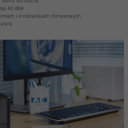
 domu lub biurze
iżej 40 dBA
irmach i środowiskach biznesowych
utera