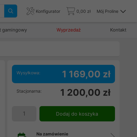
Konfigurator
0,00 zł
Mój Proline
t gamingowy
Wyprzedaż
Kontakt
1 169,00 zł
Wysyłkowa:
z
1 200,00 zł
Stacjonarna:
ą
i
z
Dodaj do koszyka
z
Na zamówienie