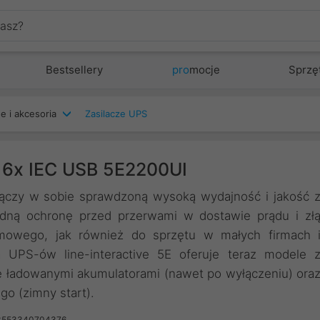
Bestsellery
pro
mocje
Sprzę
e i akcesoria
Zasilacze UPS
6x IEC USB 5E2200UI
ączy w sobie sprawdzoną wysoką wydajność i jakość 
wodną ochronę przed przerwami w dostawie prądu i zł
domowego, jak również do sprzętu w małych firmach 
 UPS-ów line-interactive 5E oferuje teraz modele 
le ładowanymi akumulatorami (nawet po wyłączeniu) ora
go (zimny start).
3553340704376