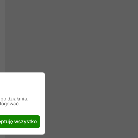
go działania.
alogować.
ptuję wszystko