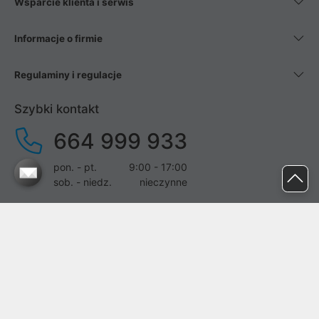
Wsparcie klienta i serwis
Informacje o firmie
Regulaminy i regulacje
Szybki kontakt
664 999 933
pon. - pt.
9:00 - 17:00
sob. - niedz.
nieczynne
pomoc@proline.pl
Dołącz do nas
Zgłoś błąd na stronie