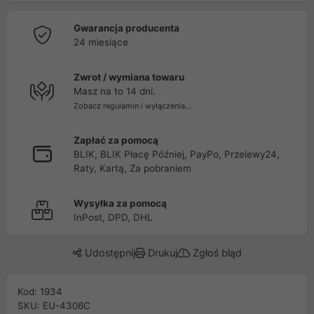
Gwarancja producenta
24 miesiące
Zwrot / wymiana towaru
Masz na to 14 dni.
Zobacz regulamin i wyłączenia...
Zapłać za pomocą
BLIK, BLIK Płacę Później, PayPo, Przelewy24,
Raty, Kartą, Za pobraniem
Wysyłka za pomocą
InPost, DPD, DHL
Udostępnij
Drukuj
Zgłoś błąd
Kod: 1934
SKU: EU-4306C