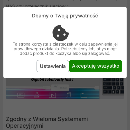
NAS czy przełącznik sieciowy.
Dbamy o Twoją prywatność
Ta strona korzysta z
ciasteczek
w celu zapewnienia jej
prawidłowego działania. Potrzebujemy ich, abyś mógł
dodać produkt do koszyka albo się zalogować.
Akceptuję wszystko
Ustawienia
Zgodny z Wieloma Systemami
Operacyjnymi