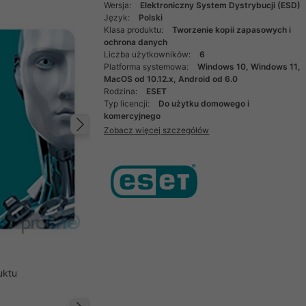
Wersja:
Elektroniczny System Dystrybucji (ESD)
Język:
Polski
Klasa produktu:
Tworzenie kopii zapasowych i
ochrona danych
Liczba użytkowników:
6
Platforma systemowa:
Windows 10, Windows 11,
MacOS od 10.12.x, Android od 6.0
Rodzina:
ESET
Typ licencji:
Do użytku domowego i
komercyjnego
Zobacz więcej szczegółów
Następny
uktu