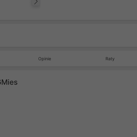
Następny
Opinie
Raty
6Mies