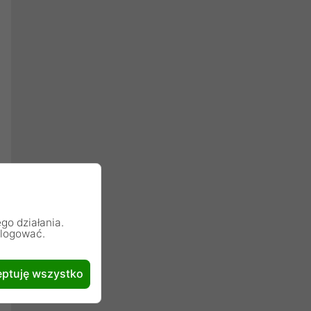
go działania.
alogować.
ptuję wszystko