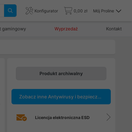
Konfigurator
0,00 zł
Mój Proline
t gamingowy
Wyprzedaż
Kontakt
Produkt archiwalny
i
o
Zobacz inne Antywirusy i bezpieczeństwo
m
y
Licencja elektroniczna ESD