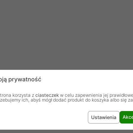
ją prywatność
wej
trona korzysta z
ciasteczek
w celu zapewnienia jej prawidłowe
rzebujemy ich, abyś mógł dodać produkt do koszyka albo się z
ternetowej i zwiększa bezpieczeństwo podczas
ikację pomiędzy klawiaturą a przeglądarką, by
Akce
Ustawienia
Chroni przed keyloggerami.