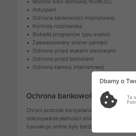
Monitor sieci domowej NOWOŚĆ
Antyspam
Ochrona bankowości internetowej
Kontrola rodzicielska
Blokada programów typu exploit
Zaawansowany skaner pamięci
Ochrona przed atakami sieciowymi
Ochrona przed botnetami
Ochrona kamery internetowej
Dbamy o Two
Ochrona bankowości interneto
Ta s
Pot
Chroni podczas korzystania z bankowości in
dokonywania płatności online. Szyfruje komun
transakcje online były bardziej bezpieczne. 