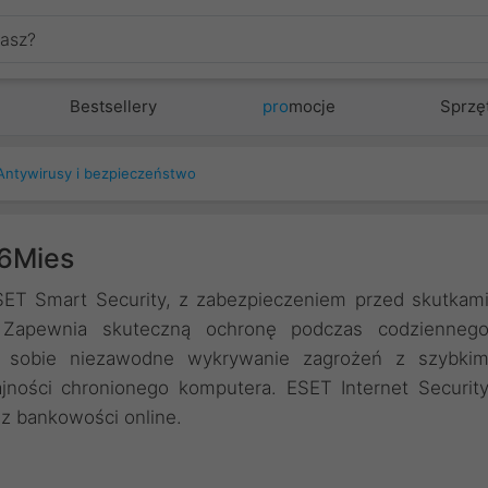
Bestsellery
pro
mocje
Sprzę
Antywirusy i bezpieczeństwo
36Mies
ESET Smart Security, z zabezpieczeniem przed skutkam
). Zapewnia skuteczną ochronę podczas codzienneg
 w sobie niezawodne wykrywanie zagrożeń z szybki
jności chronionego komputera. ESET Internet Securit
z bankowości online.