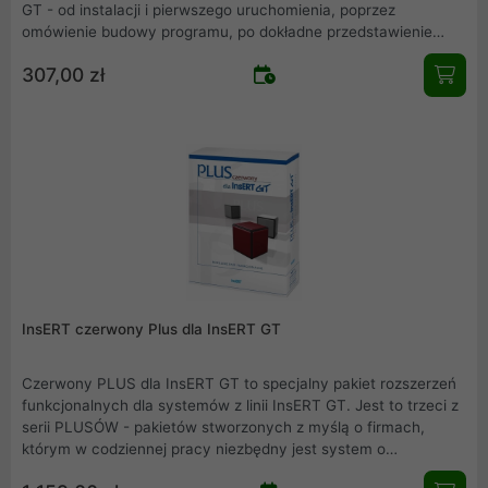
GT - od instalacji i pierwszego uruchomienia, poprzez
omówienie budowy programu, po dokładne przedstawienie
funkcji takich jak wystawianie dokumentów, prowadzenie
307,00 zł
kartotek, rozliczenia z kontrahentami, ustawienia wydruków
czy współpraca z urządzeniami zewnętrznymi (kasy i drukarki
fiskalne, czytniki kodów kreskowych itd.). W kursie pokazano
również, jak przenieść dane z innych systemów, a także jak
wysyłać dane do oddziałów i do biura rachunkowego.
InsERT czerwony Plus dla InsERT GT
Czerwony PLUS dla InsERT GT to specjalny pakiet rozszerzeń
funkcjonalnych dla systemów z linii InsERT GT. Jest to trzeci z
serii PLUSÓW - pakietów stworzonych z myślą o firmach,
którym w codziennej pracy niezbędny jest system o
rozbudowanej funkcjonalności. Przy wykorzystaniu PLUSÓW