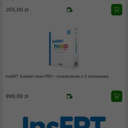
księgowanie, obsługa środków trwałych, zarządzanie
355,00 zł
rozrachunkami czy ewidencja i rozliczanie podatku VAT.
Omówiono również funkcje kadrowo-płacowe obsługiwane za
pomocą programu mikroGratyfikant GT.
InsERT Subiekt nexo PRO - rozszerzenie o 3 stanowiska
999,00 zł