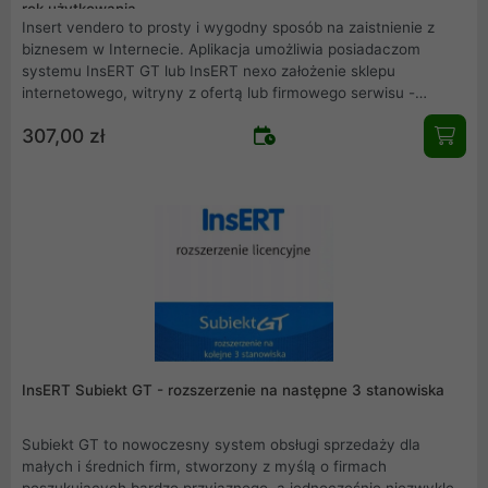
rok użytkowania
Insert vendero to prosty i wygodny sposób na zaistnienie z
biznesem w Internecie. Aplikacja umożliwia posiadaczom
systemu InsERT GT lub InsERT nexo założenie sklepu
internetowego, witryny z ofertą lub firmowego serwisu -
szybko i łatwo, bez specjalistycznej wiedzy na temat tworzenia
307,00 zł
stron WWW. Intuicyjny kreator poprowadzi użytkownika krok
po kroku do gotowej witryny w ciągu zaledwie kilku minut.
Wystarczy wybrać jeden z wielu szablonów graficznych, liczbę
podstron i elementy, które mają się na nich znaleźć.
Stworzonym w ten sposób serwisem można zarządzać z
dowolnego miejsca z dostępem do Internetu.
InsERT Subiekt GT - rozszerzenie na następne 3 stanowiska
Subiekt GT to nowoczesny system obsługi sprzedaży dla
małych i średnich firm, stworzony z myślą o firmach
poszukujących bardzo przyjaznego, a jednocześnie niezwykle