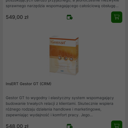
sprawnego narzędzia wspomagającego całościową obsługę
działu handlowego, sklepu, punktu usługowego,
549,00 zł
rzemieślniczego itp .
InsERT Gestor GT (CRM)
Gestor GT to wygodny i elastyczny system wspomagający
budowanie trwałych relacji z klientami. Skutecznie wspiera
różnego rodzaju działania handlowe i marketingowe,
zapewniając wydajność i komfort pracy. Jego
wszechstronność i możliwość dostosowania do własnych
548,00 zł
potrzeb sprawiają, że program może być wykorzystywany w