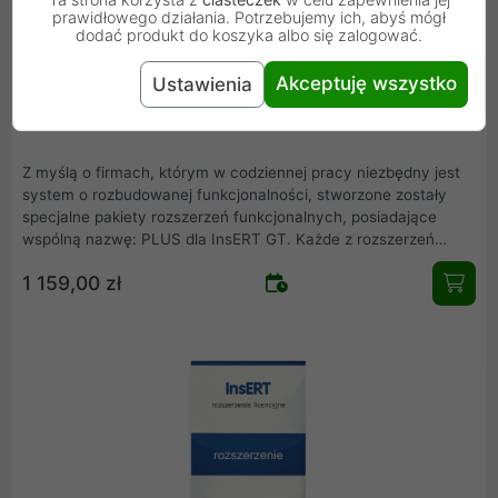
prawidłowego działania. Potrzebujemy ich, abyś mógł
dodać produkt do koszyka albo się zalogować.
Akceptuję wszystko
Ustawienia
InsERT niebieski PLUS dla InsERT GT
Z myślą o firmach, którym w codziennej pracy niezbędny jest
system o rozbudowanej funkcjonalności, stworzone zostały
specjalne pakiety rozszerzeń funkcjonalnych, posiadające
wspólną nazwę: PLUS dla InsERT GT. Każde z rozszerzeń
zostało wyróżnione odpowiednim kolorem .
1 159,00 zł