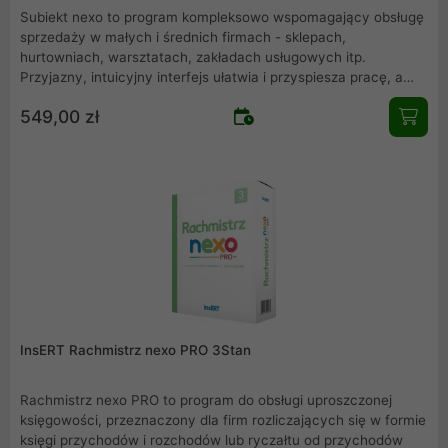
Subiekt nexo to program kompleksowo wspomagający obsługę
sprzedaży w małych i średnich firmach - sklepach,
hurtowniach, warsztatach, zakładach usługowych itp.
Przyjazny, intuicyjny interfejs ułatwia i przyspiesza pracę, a
bogata funkcjonalność zaspokoi potrzeby nowoczesnych
549,00 zł
przedsiębiorców, bez względu na branżę.
InsERT Rachmistrz nexo PRO 3Stan
Rachmistrz nexo PRO to program do obsługi uproszczonej
księgowości, przeznaczony dla firm rozliczających się w formie
księgi przychodów i rozchodów lub ryczałtu od przychodów