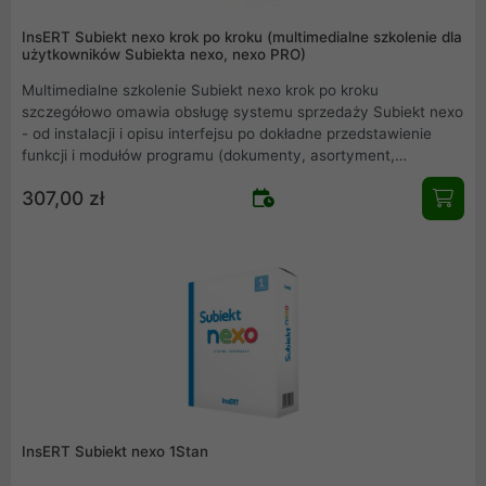
InsERT Subiekt nexo krok po kroku (multimedialne szkolenie dla
użytkowników Subiekta nexo, nexo PRO)
Multimedialne szkolenie Subiekt nexo krok po kroku
szczegółowo omawia obsługę systemu sprzedaży Subiekt nexo
- od instalacji i opisu interfejsu po dokładne przedstawienie
funkcji i modułów programu (dokumenty, asortyment,
zamówienia, urządzenia fiskalne, cenniki, magazyn, finanse,
307,00 zł
rozliczenia i inne). Omówiona została również funkcjonalność
Subiekta nexo PRO.
InsERT Subiekt nexo 1Stan