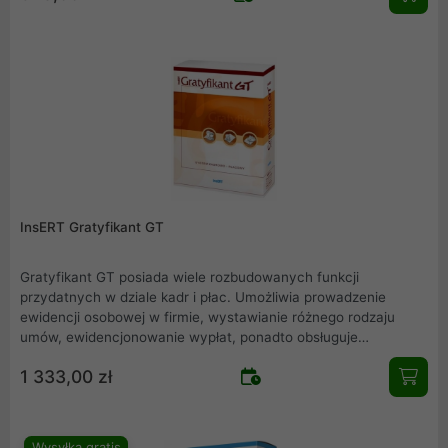
firmach o dowolnej specjalizacji.
InsERT Gratyfikant GT
Gratyfikant GT posiada wiele rozbudowanych funkcji
przydatnych w dziale kadr i płac. Umożliwia prowadzenie
ewidencji osobowej w firmie, wystawianie różnego rodzaju
umów, ewidencjonowanie wypłat, ponadto obsługuje
Zakładowy Fundusz Świadczeń Socjalnych, ułatwia
1 333,00 zł
wystawianie deklaracji skarbowych (m.in.: PIT-4, PIT-8A, PIT-
11/8B, PIT-36, PIT-36L, PIT-37) oraz ZUS (m.in.: RCA, RZA,
RSA, DRA). System dostosowany jest do obowiązujących
przepisów. Gratyfikant GT współpracuje z programem Płatnik.
Wysyłka gratis