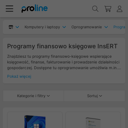
Komputery i laptopy
Oprogramowanie
Program
Programy finansowo księgowe InsERT
Znajdziesz tu programy finansowo-księgowe wspierające
księgowość, finanse, fakturowanie i prowadzenie działalności
gospodarczej. Dostępne tu oprogramowanie umożliwia m.in.
wystawianie faktur, ewidencję przychodów i kosztów,
Pokaż więcej
rozliczenia podatkowe oraz bieżącą kontrolę finansów firmy.
Dzięki nim uprościsz wiele procesów finansowo-księgowych
w Twojej firmie. Sprawdź naszą ofertę i wybierz rozwiązanie
Kategorie i filtry
Sortuj
dopasowane do potrzeb Twojej firmy.