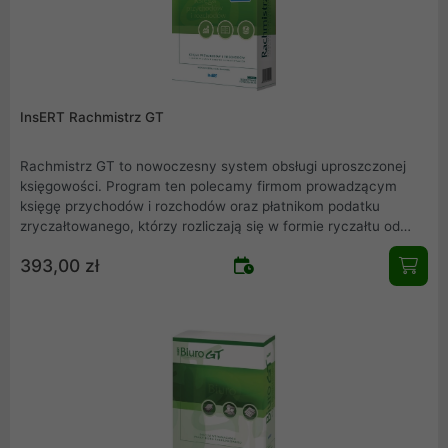
InsERT Rachmistrz GT
Rachmistrz GT to nowoczesny system obsługi uproszczonej
księgowości. Program ten polecamy firmom prowadzącym
księgę przychodów i rozchodów oraz płatnikom podatku
zryczałtowanego, którzy rozliczają się w formie ryczałtu od
przychodów ewidencjonowanych. Rachmistrz GT to doskonałe
393,00 zł
narzędzie zarówno dla przedsiębiorstw samodzielnie
dokumentujących działalność gospodarczą, jak i biur
rachunkowych.