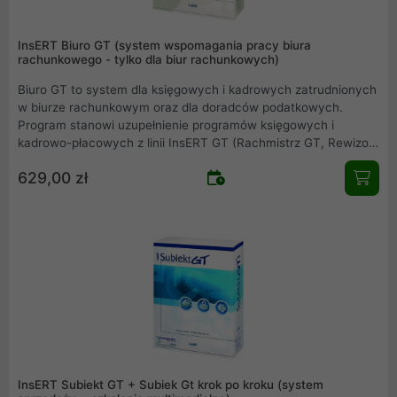
InsERT Biuro GT (system wspomagania pracy biura
rachunkowego - tylko dla biur rachunkowych)
Biuro GT to system dla księgowych i kadrowych zatrudnionych
w biurze rachunkowym oraz dla doradców podatkowych.
Program stanowi uzupełnienie programów księgowych i
kadrowo-płacowych z linii InsERT GT (Rachmistrz GT, Rewizor
GT, Gratyfikant GT, mikroGratyfikant GT). Produkt umożliwia
629,00 zł
sprawną obsługę dużej liczby podmiotów bez konieczności
wyboru wszystkich obsługiwanych podmiotów i odszukiwania
odpowiedniego modułu administracyjnego. System umożliwia
automatyczne modyfikowanie najważniejszych parametrów
programów księgowych i kadrowych.
InsERT Subiekt GT + Subiek Gt krok po kroku (system