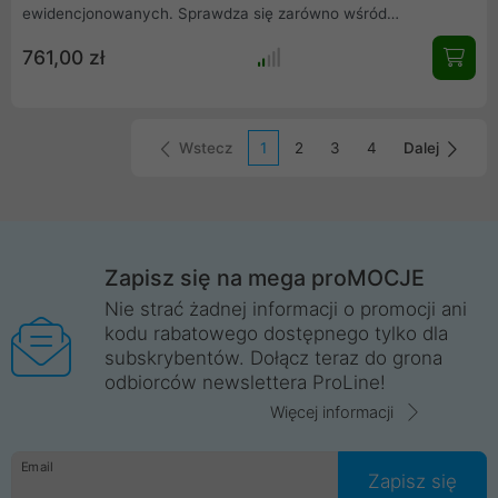
ewidencjonowanych. Sprawdza się zarówno wśród
przedsiębiorców samodzielnie dokumentujących swoją
761,00 zł
działalność, jak i w biurach rachunkowych.
Wstecz
1
2
3
4
Dalej
Zapisz się na mega proMOCJE
Nie strać żadnej informacji o promocji ani
kodu rabatowego dostępnego tylko dla
subskrybentów. Dołącz teraz do grona
odbiorców newslettera ProLine!
Więcej informacji
Email
Zapisz się