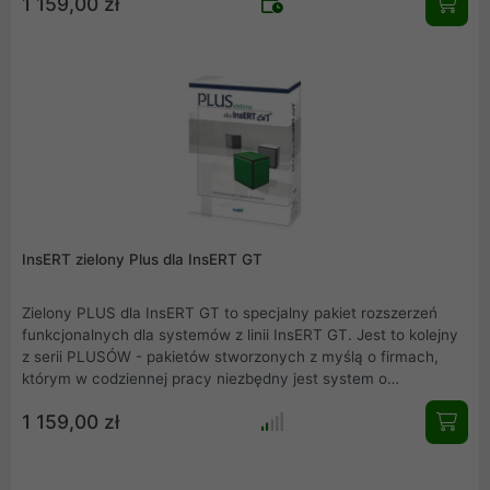
1 159,00 zł
możliwe jest stworzenie systemu spełniającego wymagania
firm średniej wielkości.
InsERT zielony Plus dla InsERT GT
Zielony PLUS dla InsERT GT to specjalny pakiet rozszerzeń
funkcjonalnych dla systemów z linii InsERT GT. Jest to kolejny
z serii PLUSÓW - pakietów stworzonych z myślą o firmach,
którym w codziennej pracy niezbędny jest system o
rozbudowanej funkcjonalności .
1 159,00 zł