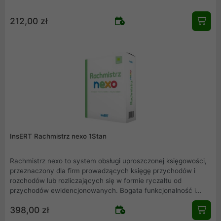
212,00 zł
InsERT Rachmistrz nexo 1Stan
Rachmistrz nexo to system obsługi uproszczonej księgowości,
przeznaczony dla firm prowadzących księgę przychodów i
rozchodów lub rozliczających się w formie ryczałtu od
przychodów ewidencjonowanych. Bogata funkcjonalność i
prosta, intuicyjna obsługa to atuty, które sprawiają, że
398,00 zł
ewidencja księgowa z Rachmistrzem nexo przebiega szybko i
sprawnie.