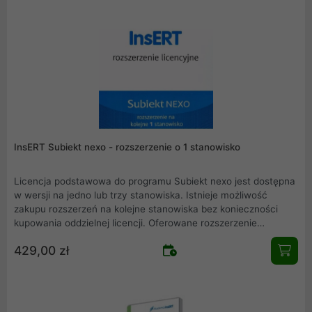
InsERT Subiekt nexo - rozszerzenie o 1 stanowisko
Licencja podstawowa do programu Subiekt nexo jest dostępna
w wersji na jedno lub trzy stanowiska. Istnieje możliwość
zakupu rozszerzeń na kolejne stanowiska bez konieczności
kupowania oddzielnej licencji. Oferowane rozszerzenie
stanowiskowe obejmuje licencję na 1 dodatkowe stanowisko
429,00 zł
dla użytkowników, którzy już wcześniej zakupili licencję na
program Subiekt nexo.