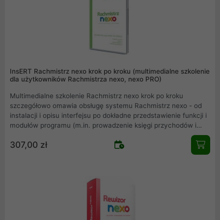
InsERT Rachmistrz nexo krok po kroku (multimedialne szkolenie
dla użytkowników Rachmistrza nexo, nexo PRO)
Multimedialne szkolenie Rachmistrz nexo krok po kroku
szczegółowo omawia obsługę systemu Rachmistrz nexo - od
instalacji i opisu interfejsu po dokładne przedstawienie funkcji i
modułów programu (m.in. prowadzenie księgi przychodów i
rozchodów oraz ewidencji przychodów, ewidencje VAT,
307,00 zł
obsługa środków trwałych, umów i płac, finansów, rozliczeń,
wystawianie deklaracji skarbowych i ZUS). Omówiona została
również funkcjonalność Rachmistrza nexo PRO.