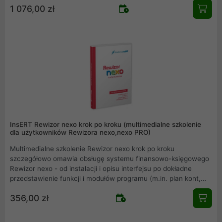
1 076,00 zł
InsERT Rewizor nexo krok po kroku (multimedialne szkolenie
dla użytkowników Rewizora nexo,nexo PRO)
Multimedialne szkolenie Rewizor nexo krok po kroku
szczegółowo omawia obsługę systemu finansowo-księgowego
Rewizor nexo - od instalacji i opisu interfejsu po dokładne
przedstawienie funkcji i modułów programu (m.in. plan kont,
dekretacja dokumentów, ewidencje VAT, obsługa środków
356,00 zł
trwałych, umów i płac, finansów i rozrachunków, a także
wystawianie deklaracji skarbowych i ZUS). Omówiona została
również funkcjonalność Rewizora nexo PRO.