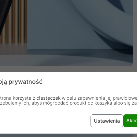
ją prywatność
trona korzysta z
ciasteczek
w celu zapewnienia jej prawidłowe
rzebujemy ich, abyś mógł dodać produkt do koszyka albo się z
2.
Akce
Ustawienia