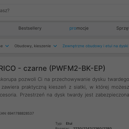
Bestsellery
pro
mocje
Sprzę
ne
Obudowy, kieszenie
Zewnętrzne obudowy i etui na dyski
ORICO - czarne (PWFM2-BK-EP)
 skorupa pozwoli Ci na przechowywanie dysku twardeg
zawiera praktyczną kieszeń z siatki, w której możes
cesoria. Przestrzeń na dysk twardy jest zabezpieczon
EAN: 6941788828537
Typ:
Etui
Rozmiar:
2230/2242/2260/2280