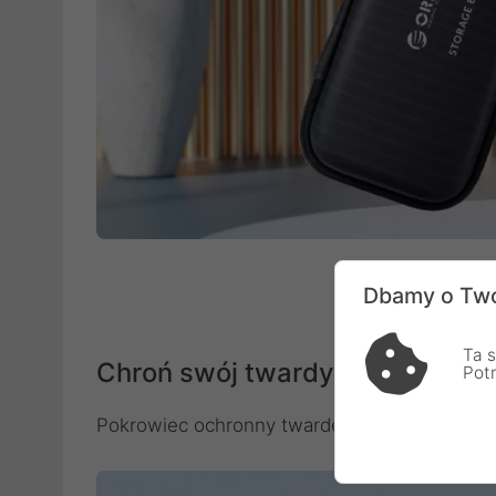
Dbamy o Two
Ta s
Chroń swój twardy dysk
Pot
Pokrowiec ochronny twardego dysku typu M.