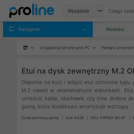
Produkty
Kategorie
Nowości
Producenci
Urządzenia peryferyjne PC
Pamięci przenoś
Kategorie
Etui na dysk zewnętrzny M.2 
Odporne na kurz i wilgoć etui ochronne typu
M.2 nawet w ekstremalnych warunkach. Etui 
umieścić kable, słuchawki czy inne drobne ak
gumą, która dodatkowo amortyzuje wstrząsy.
Dodaj pierwszą opinię
Kod: 4438
SKU: PWFM2-BK-EP