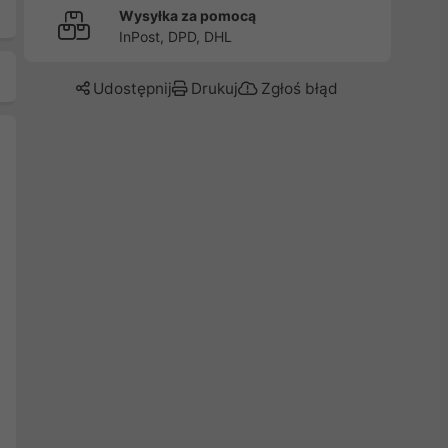
Wysyłka za pomocą
InPost, DPD, DHL
Udostępnij
Drukuj
Zgłoś błąd