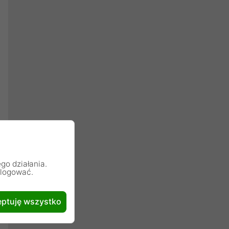
go działania.
alogować.
ptuję wszystko