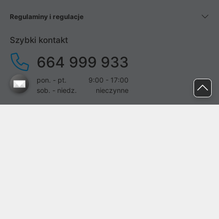
Regulaminy i regulacje
Szybki kontakt
664 999 933
pon. - pt.
9:00 - 17:00
sob. - niedz.
nieczynne
pomoc@proline.pl
Dołącz do nas
Zgłoś błąd na stronie
Proline SA z siedzibą w Mirkowie (55-095), przy ul. Brzozowej 5,
wpisana do rejestru przedsiębiorców Krajowego Rejestru Sądowego
przez Sąd Rejonowy dla Wrocławia-Fabrycznej we Wrocławiu, VI