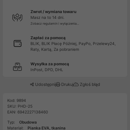
Zwrot / wymiana towaru
Masz na to 14 dni.
Zobacz regulamin i wyłączenia...
Zapłać za pomocą
BLIK, BLIK Płacę Później, PayPo, Przelewy24,
Raty, Kartą, Za pobraniem
Wysyłka za pomocą
InPost, DPD, DHL
Udostępnij
Drukuj
Zgłoś błąd
Kod: 9894
SKU: PHD-25
EAN: 6942227138460
Typ:
Obudowa
Materiał:
Pianka EVA, tkanina