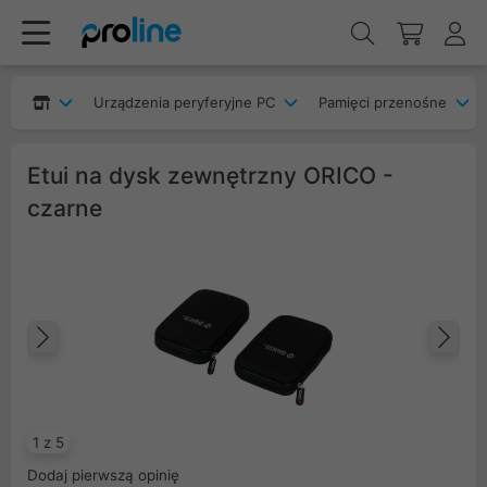
Urządzenia peryferyjne PC
Pamięci przenośne
Etui na dysk zewnętrzny ORICO -
czarne
Poprzedni
Na
1 z 5
Dodaj pierwszą opinię