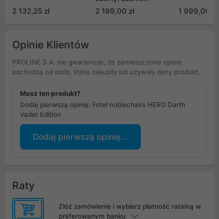
obszycie (NBL-HRO-ST-
2 132,25 zł
2 199,00 zł
1 999,00 zł
BED)
Opinie Klientów
PROLINE S.A. nie gwarantuje, że zamieszczone opinie
pochodzą od osób, które zakupiły lub używały dany produkt.
Masz ten produkt?
Dodaj pierwszą opinię: Fotel noblechairs HERO Darth
Vader Edition
Dodaj pierwszą opinię...
Raty
Złóż zamówienie i wybierz płatność ratalną w
preferowanym banku