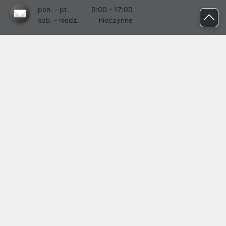
pon. - pt.
9:00 - 17:00
sob. - niedz.
nieczynne
pomoc@proline.pl
Dołącz do nas
Zgłoś błąd na stronie
Proline SA z siedzibą w Mirkowie (55-095), przy ul. Brzozowej 5,
wpisana do rejestru przedsiębiorców Krajowego Rejestru Sądowego
przez Sąd Rejonowy dla Wrocławia-Fabrycznej we Wrocławiu, VI
Wydział Gospodarczy Krajowego Rejestru Sądowego pod nr KRS:
0000282071, NIP: 8951898022, REGON: 020482041, BDO:
000437899. Kapitał zakładowy Spółki wynosi 500000,00 zł i został
on opłacony w całości.
© proline 1996 - 2026. Wszelkie prawa zastrzeżone.