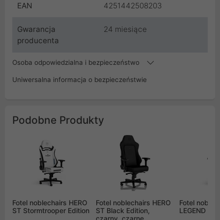
EAN
4251442508203
Gwarancja
24 miesiące
producenta
Osoba odpowiedzialna i bezpieczeństwo
Uniwersalna informacja o bezpieczeństwie
Podobne Produkty
Fotel noblechairs HERO
Fotel noblechairs HERO
Fotel noblec
ST Stormtrooper Edition
ST Black Edition,
LEGEND Whit
czarny, czarne