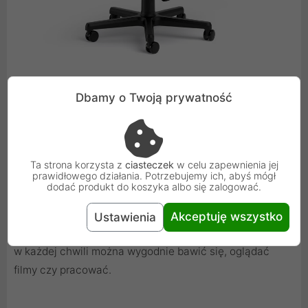
Dbamy o Twoją prywatność
Idealna pozycja siedząca dla każdego
Z serią HERO od Noblechairs możesz siedzieć tak, jak
lubisz. Regulacja wysokości w połączeniu z praktyczną
Ta strona korzysta z
ciasteczek
w celu zapewnienia jej
prawidłowego działania. Potrzebujemy ich, abyś mógł
funkcją kołyski zapewnia swobodę ruchów niezbędną do
dodać produkt do koszyka albo się zalogować.
znalezienia idealnej pozycji siedzącej . Dzięki zakresowi
ruchu mechanizmu bujania wynoszącego 11° oraz
Akceptuję wszystko
Ustawienia
możliwości regulacji oparcia w zakresie od 90° do 125° ,
w każdej chwili można wygodnie bawić się, oglądać
filmy czy pracować.