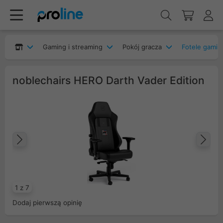
Gaming i streaming
Pokój gracza
Fotele gami
noblechairs HERO Darth Vader Edition
Poprzedni
Na
1 z 7
Dodaj pierwszą opinię