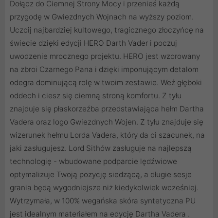
Dołącz do Ciemnej Strony Mocy i przenieś każdą
przygodę w Gwiezdnych Wojnach na wyższy poziom.
Uczcij najbardziej kultowego, tragicznego złoczyńcę na
świecie dzięki edycji HERO Darth Vader i poczuj
uwodzenie mrocznego projektu. HERO jest wzorowany
na zbroi Czarnego Pana i dzięki imponującym detalom
odegra dominującą rolę w twoim zestawie. Weź głęboki
oddech i ciesz się ciemną stroną komfortu. Z tyłu
znajduje się płaskorzeźba przedstawiająca hełm Dartha
Vadera oraz logo Gwiezdnych Wojen. Z tyłu znajduje się
wizerunek hełmu Lorda Vadera, który da ci szacunek, na
jaki zasługujesz. Lord Sithów zasługuje na najlepszą
technologię - wbudowane podparcie lędźwiowe
optymalizuje Twoją pozycję siedzącą, a długie sesje
grania będą wygodniejsze niż kiedykolwiek wcześniej.
Wytrzymała, w 100% wegańska skóra syntetyczna PU
jest idealnym materiałem na edycję Dartha Vadera .