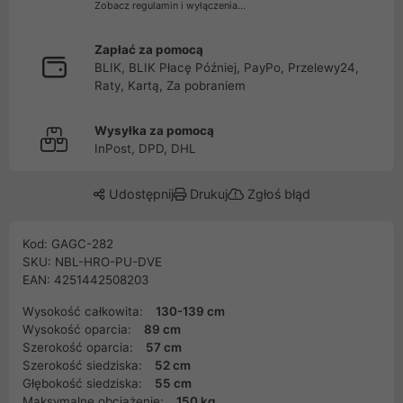
Zobacz regulamin i wyłączenia...
Zapłać za pomocą
BLIK, BLIK Płacę Później, PayPo, Przelewy24,
Raty, Kartą, Za pobraniem
Wysyłka za pomocą
InPost, DPD, DHL
Udostępnij
Drukuj
Zgłoś błąd
Kod: GAGC-282
SKU: NBL-HRO-PU-DVE
EAN: 4251442508203
Wysokość całkowita:
130-139 cm
Wysokość oparcia:
89 cm
Szerokość oparcia:
57 cm
Szerokość siedziska:
52 cm
Głębokość siedziska:
55 cm
Maksymalne obciążenie:
150 kg