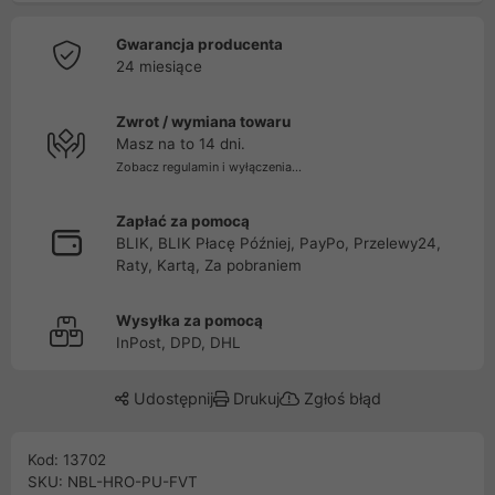
Gwarancja producenta
24 miesiące
Zwrot / wymiana towaru
Masz na to 14 dni.
Zobacz regulamin i wyłączenia...
Zapłać za pomocą
BLIK, BLIK Płacę Później, PayPo, Przelewy24,
Raty, Kartą, Za pobraniem
Wysyłka za pomocą
InPost, DPD, DHL
Udostępnij
Drukuj
Zgłoś błąd
Kod: 13702
SKU: NBL-HRO-PU-FVT