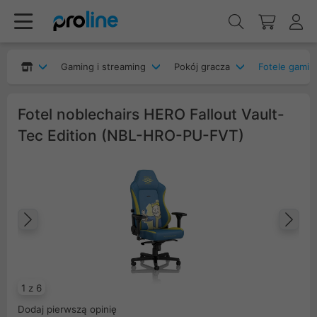
Gaming i streaming
Pokój gracza
Fotele gami
Fotel noblechairs HERO Fallout Vault-
Tec Edition (NBL-HRO-PU-FVT)
Poprzedni
Na
1 z 6
Dodaj pierwszą opinię