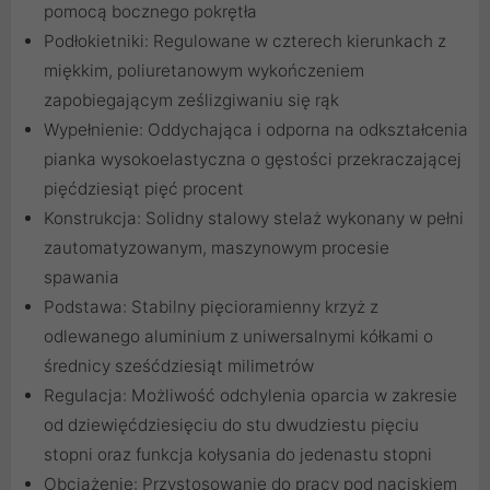
pomocą bocznego pokrętła
Podłokietniki: Regulowane w czterech kierunkach z
miękkim, poliuretanowym wykończeniem
zapobiegającym ześlizgiwaniu się rąk
Wypełnienie: Oddychająca i odporna na odkształcenia
pianka wysokoelastyczna o gęstości przekraczającej
pięćdziesiąt pięć procent
Konstrukcja: Solidny stalowy stelaż wykonany w pełni
zautomatyzowanym, maszynowym procesie
spawania
Podstawa: Stabilny pięcioramienny krzyż z
odlewanego aluminium z uniwersalnymi kółkami o
średnicy sześćdziesiąt milimetrów
Regulacja: Możliwość odchylenia oparcia w zakresie
od dziewięćdziesięciu do stu dwudziestu pięciu
stopni oraz funkcja kołysania do jedenastu stopni
Obciążenie: Przystosowanie do pracy pod naciskiem