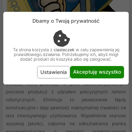
Dbamy o Twoją prywatność
Ta strona korzysta z
ciasteczek
w celu zapewnienia jej
prawidłowego działania. Potrzebujemy ich, abyś mógł
dodać produkt do koszyka albo się zalogować.
Zaawansowane materiały i zrobotyzowana
precyzja wykonania
Akceptuję wszystko
Ustawienia
Konstrukcja tego modelu bazuje na solidnym stalowym
stelażu, który powstaje w pełni zautomatyzowanym
procesie produkcji z udziałem precyzyjnych ramion
robotycznych. Eliminuje to jakiekolwiek błędy
konstrukcyjne i daje pewność maksymalnej trwałości na
lata intensywnego użytkowania. Wypełnienie stanowi
wysokiej jakości, odporna na odkształcenia pianka
wysokoelastyczna o gęstości przekraczającej