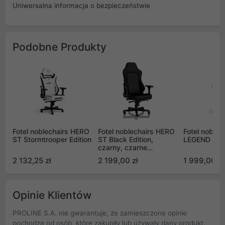
Uniwersalna informacja o bezpieczeństwie
Podobne Produkty
Fotel noblechairs HERO
Fotel noblechairs HERO
Fotel noblec
ST Stormtrooper Edition
ST Black Edition,
LEGEND Whit
czarny, czarne
obszycie (NBL-HRO-ST-
2 132,25 zł
2 199,00 zł
1 999,00 zł
BED)
Opinie Klientów
PROLINE S.A. nie gwarantuje, że zamieszczone opinie
pochodzą od osób, które zakupiły lub używały dany produkt.