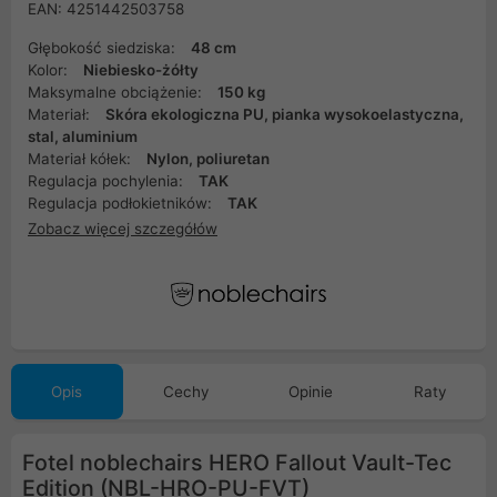
EAN: 4251442503758
Głębokość siedziska:
48 cm
Kolor:
Niebiesko-żółty
Maksymalne obciążenie:
150 kg
Materiał:
Skóra ekologiczna PU, pianka wysokoelastyczna,
stal, aluminium
Materiał kółek:
Nylon, poliuretan
Regulacja pochylenia:
TAK
Regulacja podłokietników:
TAK
Zobacz więcej szczegółów
Opis
Cechy
Opinie
Raty
Fotel noblechairs HERO Fallout Vault-Tec
Edition (NBL-HRO-PU-FVT)