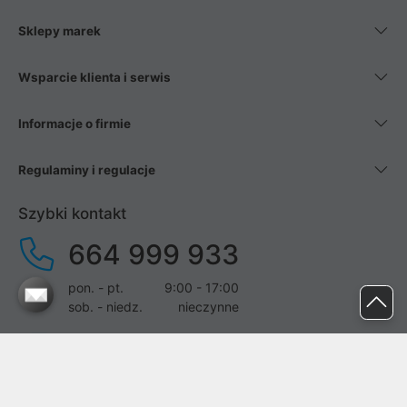
Sklepy marek
Wsparcie klienta i serwis
Informacje o firmie
Regulaminy i regulacje
Szybki kontakt
664 999 933
pon. - pt.
9:00 - 17:00
sob. - niedz.
nieczynne
pomoc@proline.pl
Dołącz do nas