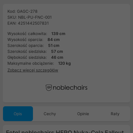
Kod: GAGC-278
SKU: NBL-PU-FNC-001
EAN: 4251442507831
Wysokość całkowita:
139 cm
Wysokość oparcia:
84 cm
Szerokość oparcia:
51 cm
Szerokość siedziska:
57 cm
Głębokość siedziska:
46 cm
Maksymalne obciążenie:
120 kg
Zobacz więcej szczegółów
Opis
Cechy
Opinie
Raty
Fotel noblechairs HERO Nuka-Cola Fallout