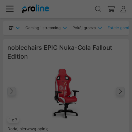
Gaming i streaming
Pokój gracza
Fotele gami
noblechairs EPIC Nuka-Cola Fallout
Edition
Poprzedni
Na
1 z 7
Dodaj pierwszą opinię