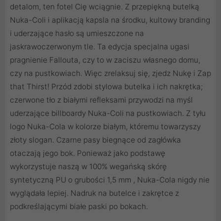
detalom, ten fotel Cię wciągnie. Z przepiękną butelką
Nuka-Coli i aplikacją kapsla na środku, kultowy branding
i uderzające hasło są umieszczone na
jaskrawoczerwonym tle. Ta edycja specjalna ugasi
pragnienie Fallouta, czy to w zaciszu własnego domu,
czy na pustkowiach. Więc zrelaksuj się, zjedz Nukę i Zap
that Thirst! Przód zdobi stylowa butelka i ich nakrętka;
czerwone tło z białymi refleksami przywodzi na myśl
uderzające billboardy Nuka-Coli na pustkowiach. Z tyłu
logo Nuka-Cola w kolorze białym, któremu towarzyszy
złoty slogan. Czarne pasy biegnące od zagłówka
otaczają jego bok. Ponieważ jako podstawę
wykorzystuje naszą w 100% wegańską skórę
syntetyczną PU o grubości 1,5 mm , Nuka-Cola nigdy nie
wyglądała lepiej. Nadruk na butelce i zakrętce z
podkreślającymi białe paski po bokach.