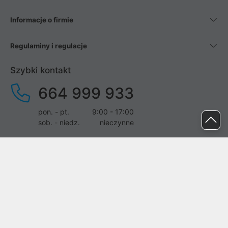
Informacje o firmie
Regulaminy i regulacje
Szybki kontakt
664 999 933
pon. - pt.
9:00 - 17:00
sob. - niedz.
nieczynne
pomoc@proline.pl
Dołącz do nas
Zgłoś błąd na stronie
Proline SA z siedzibą w Mirkowie (55-095), przy ul. Brzozowej 5,